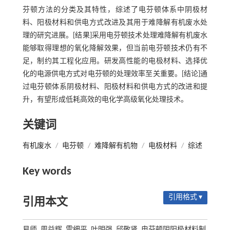
芬顿方法的分类及其特性，综述了电芬顿体系中阴极材
料、阳极材料和供电方式改进及其用于难降解有机废水处
理的研究进展。[结果]采用电芬顿技术处理难降解有机废水
能够取得理想的氧化降解效果，但当前电芬顿技术仍有不
足，制约其工程化应用。研发高性能的电极材料、选择优
化的电源供电方式对电芬顿的处理效率至关重要。[结论]通
过电芬顿体系阴极材料、阳极材料和供电方式的改进和提
升，有望形成低耗高效的电化学高级氧化处理技术。
关键词
有机废水
/
电芬顿
/
难降解有机物
/
电极材料
/
综述
Key words
引用格式 ▾
引用本文
易师, 周益辉, 雷细平, 叶明强, 邱敬贤. 电芬顿阴阳极材料制