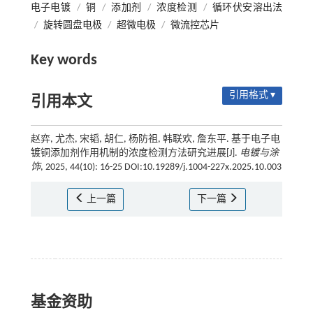
电子电镀
/
铜
/
添加剂
/
浓度检测
/
循环伏安溶出法
/
旋转圆盘电极
/
超微电极
/
微流控芯片
Key words
引用格式 ▾
引用本文
赵弈, 尤杰, 宋韬, 胡仁, 杨防祖, 韩联欢, 詹东平. 基于电子电
镀铜添加剂作用机制的浓度检测方法研究进展[J].
电镀与涂
饰
, 2025, 44(10): 16-25 DOI:10.19289/j.1004-227x.2025.10.003
上一篇
下一篇
基金资助