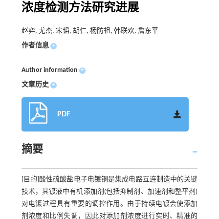
浓度检测方法研究进展
赵弈, 尤杰, 宋韬, 胡仁, 杨防祖, 韩联欢, 詹东平
作者信息
+
Author information
+
文章历史
+
PDF
摘要
[目的]酸性硫酸盐电子电镀铜是集成电路互连制造中的关键
技术，其镀液中有机添加剂(包括抑制剂、加速剂和整平剂)
对电镀过程具有重要的调控作用。由于持续电镀会使添加
剂浓度和比例失调，因此对添加剂浓度进行实时、精准的