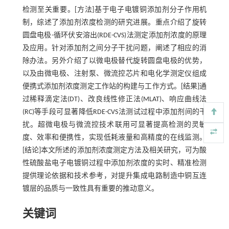
检测至关重要。[方法]基于电子电镀铜添加剂分子作用机
制，综述了添加剂浓度检测的研究进展。重点介绍了旋转
圆盘电极-循环伏安溶出(RDE-CVS)法测定添加剂浓度的原理
及应用。针对添加剂之间分子干扰问题，阐述了相应的消
除办法。另外介绍了以微电极替代旋转圆盘电极的优势，
以及由微电极、注射泵、微流控芯片和电化学测定仪组成
便携式添加剂浓度测定工作站的构建与工作方式。[结果]通
过稀释滴定法(DT)、改良线性修正法(MLAT)、响应曲线法
(RC)等手段可显著降低RDE-CVS法测试过程中添加剂间的干
扰。超微电极与微流控技术联用可显著提高检测的灵敏
度、效率和便携性，实现低耗液量和高精度的在线监测。
[结论]本文所述的添加剂浓度测定方法及相关研究，可为酸
性硫酸盐电子电镀铜过程中添加剂浓度的实时、精准检测
提供理论依据和技术参考，对提升集成电路制造中铜互连
镀层的品质与一致性具有重要的推动意义。
关键词