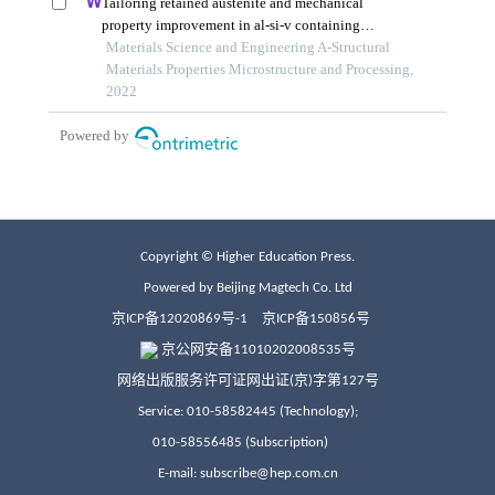
Copyright © Higher Education Press.
Powered by Beijing Magtech Co. Ltd
京ICP备12020869号-1
京ICP备150856号
京公网安备11010202008535号
网络出版服务许可证网出证(京)字第127号
Service: 010-58582445 (Technology);
010-58556485 (Subscription)
E-mail: subscribe@hep.com.cn