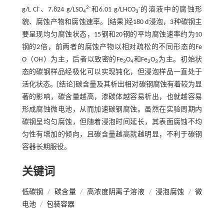
-
2-
-
g/L Cl
、7.824 g/LSO
和6.01 g/LHCO
的溶液中的腐蚀形
4
3
貌、腐蚀产物和腐蚀速率。[结果]经180 d浸泡，3种碳钢主
要呈现均匀腐蚀状态，15钢和20钢的平均腐蚀速率约为10
钢的2倍，前两者的腐蚀产物以相对疏松的不同形态的Fe
O（OH）为主，后者以致密的Fe
O
和Fe
O
为主。初始状
3
4
2
3
态的碳钢样品经极化可以实现钝化，但浸泡样品一直处于
活化状态。[结论]碳含量及其析出相对碳钢腐蚀有着较为显
著的影响，碳含量越高，渗碳体越容易析出，也就越容易
形成腐蚀微电池，从而加速碳钢腐蚀。虽然在实验周期内
碳钢呈均匀腐蚀，但随着浸泡时间延长，其表面腐蚀不均
匀性有增加的倾向，且碳含量越高就越明显，不利于碳钢
容器长期服役。
关键词
低碳钢
/
碳含量
/
高浓度阴离子溶液
/
浸泡腐蚀
/
微
电池
/
包装容器