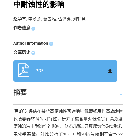
中耐蚀性的影响
赵华宇, 李莎莎, 曹雪雅, 伍洪键, 刘轩邑
作者信息
+
Author information
+
文章历史
+
PDF
摘要
[目的]为评估在某些高腐蚀性预选地址低碳钢用作高放废物
包装容器材料的可行性，研究了碳含量对低碳钢在高浓度
腐蚀溶液中耐蚀性的影响。[方法]通过开展腐蚀浸泡实验和
电化学实验，对比分析了10、15和20牌号碳钢在含29.22