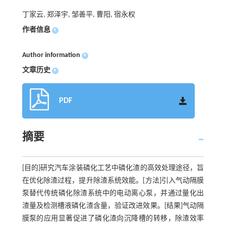
丁家云, 郑泽宇, 邹善平, 曹阳, 宿永权
作者信息
+
Author information
+
文章历史
+
PDF
摘要
[目的]研究汽车涂装磷化工艺中磷化渣的高效处理途径，旨
在优化除渣过程，提升除渣系统效能。[方法]引入气动隔膜
泵替代传统磷化除渣系统中的电动离心泵，并通过量化出
渣量及检测槽液磷化渣含量，验证改进效果。[结果]气动隔
膜泵的应用显著促进了磷化渣向沉降槽的转移，除渣效率