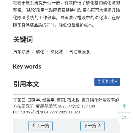
相较于原系统提升近一倍，有效降低了磷化槽内磷化渣的
残留。[结论]采用气动隔膜泵替换电动离心泵可大幅提升磷
化除渣系统的工作效率，显著减少槽液中的磷化渣，在保
障车身涂装品质的同时，降低设备维护成本。
关键词
汽车涂装
/
磷化
/
磷化渣
/
气动隔膜泵
Key words
引用格式 ▾
引用本文
丁家云, 郑泽宇, 邹善平, 曹阳, 宿永权. 提升磷化除渣效率的
方法研究[J].
电镀与涂饰
, 2025, 44(11): 139-143
DOI:10.19289/j.1004-227x.2025.11.020
上一篇
下一篇