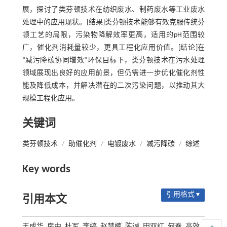
展，探讨了类芬顿技术在纺织废水、制药废水等工业废水
处理中的应用现状。[结果]类芬顿技术能够有效克服传统芬
顿工艺的局限，污染物降解效率更高，适用的pH范围较
广，催化剂消耗量较少，更具工程化应用价值。[结论]在
“减污降碳协同增效”环保目标下，类芬顿技术在污水处理
领域展现出良好的应用前景，但仍需进一步优化催化剂性
能及降低成本，并解决潜在的二次污染问题，以推动其大
规模工程化应用。
关键词
类芬顿技术
/
助催化剂
/
电镀废水
/
减污降碳
/
综述
Key words
引用格式 ▾
引用本文
王成华, 房中, 杜军, 李婷, 赵慧楠, 陈诚, 田双红, 何春. 高效