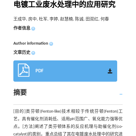
电镀工业废水处理中的应用研究
王成华, 房中, 杜军, 李婷, 赵慧楠, 陈诚, 田双红, 何春
作者信息
+
Author information
+
文章历史
+
PDF
摘要
[目的]类芬顿(Fenton-like)技术相较于传统芬顿(Fenton)工
艺，具有催化剂消耗低、适用pH范围广、氧化能力强等优
点。[方法]阐述了类芬顿体系的反应机理与助催化剂(co-
catalyst)的类别，重点总结了其在电镀废水处理中的研究进