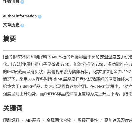
作者信息
+
Author information
+
文章历史
+
摘要
[目的]研究不同印刷焊料下ABF基板的焊接界面于高加速温湿度应力试验(u 
化。[方法]使用扫描电子显微镜(SEM)、能谱分析仪(EDS)、多功能推拉
的IMC层截面呈扇贝状，其俯视形貌为鹅卵石状，化学镀镍钯金(ENEP
情况下，采用SC07焊料时所得IMC层厚度在老化试验期间的厚度始终大
始终大于ENEPIG样品，均未出现柯肯达尔空洞。在u HAST过程中
强度呈现上升趋势，而ENEPIG样品的焊接强度均为先上升后下降。[结
关键词
印刷焊料
/
ABF基板
/
金属间化合物
/
焊接可靠性
/
高加速温湿度