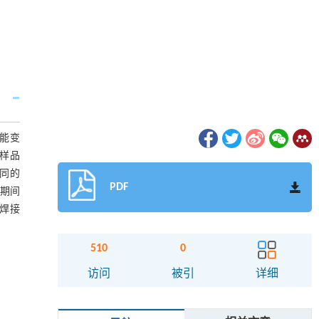
性能变
锡样品
相同的
PDF
验期间
的焊接
510
0
访问
被引
详细