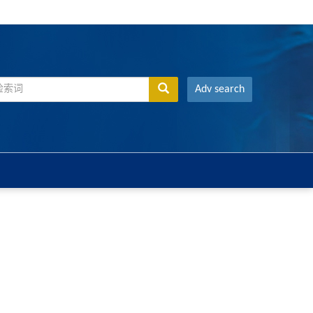
Adv search