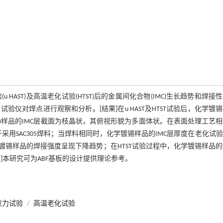
HAST)及高温老化试验(HTST)后的金属间化合物(IMC)生长趋势和焊接
力试验仪对焊点进行观察和分析。[结果]在u HAST及HTST试验后，化学镀
IG)样品的IMC层截面为枝晶状，其俯视形貌为多面体状。在表面处理工艺
于采用SAC305焊料；当焊料相同时，化学镀锡样品的IMC层厚度在老化试
，化学镀锡样品的焊接强度呈现下降趋势；在HTST试验过程中，化学镀锡样品
论]本研究可为ABF基板的设计提供理论参考。
应力试验
/
高温老化试验