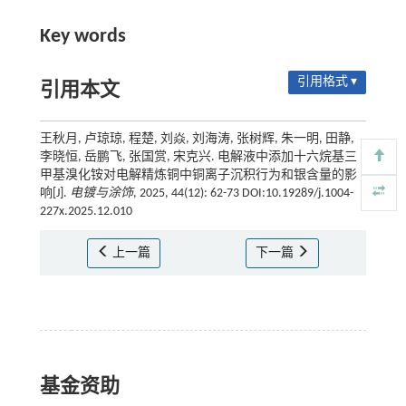
Key words
引用格式 ▾
引用本文
王秋月, 卢琼琼, 程楚, 刘焱, 刘海涛, 张树辉, 朱一明, 田静,
李晓恒, 岳鹏飞, 张国赏, 宋克兴. 电解液中添加十六烷基三
甲基溴化铵对电解精炼铜中铜离子沉积行为和银含量的影
响[J].
电镀与涂饰
, 2025, 44(12): 62-73 DOI:10.19289/j.1004-
227x.2025.12.010
上一篇
下一篇
基金资助