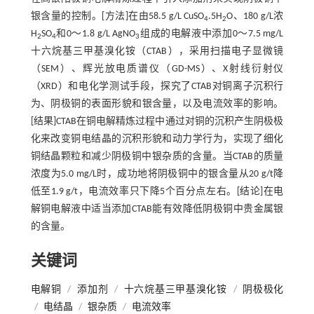
银含量的控制。[方法]在由58.5 g/L CuSO
.5H
O、180 g/L浓
4
2
H
SO
和0～1.8 g/L AgNO
组成的电解液中添加0～7.5 mg/L
2
4
3
十六烷基三甲基溴化铵（CTAB），采用扫描电子显微镜
（SEM）、辉光放电质谱仪（GD-MS）、X射线衍射仪
（XRD）和电化学测试手段，探究了CTAB对铜离子沉积行
为、阴极铜的表面形貌和银含量，以及电流效率的影响。
[结果]CTAB在铜电解精炼过程中通过对铜的沉积产生阴极极
化来改变铜电结晶的沉积形貌和动力学行为，实现了细化
铜结晶颗粒和减少阴极铜中银杂质的含量。当CTAB的质量
浓度为5.0 mg/L时，成功地将阴极铜中的银含量从20 g/t降
低至1.9 g/t，电流效率只下降5个百分点左右。[结论]在电
解铜电解液中适当添加CTAB能有效降低阴极铜中贵金属银
的含量。
关键词
电解铜
/
添加剂
/
十六烷基三甲基溴化铵
/
阴极极化
/
电结晶
/
银杂质
/
电流效率