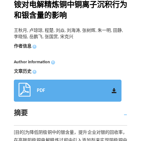
铵对电解精炼铜中铜离子沉积行为
和银含量的影响
王秋月, 卢琼琼, 程楚, 刘焱, 刘海涛, 张树辉, 朱一明, 田静,
李晓恒, 岳鹏飞, 张国赏, 宋克兴
作者信息
+
Author information
+
文章历史
+
PDF
摘要
[目的]为降低阴极铜中的银含量，提升企业对银的回收率，
在高银阳极铜电解精炼过程中引入添加剂来实现阴极铜中