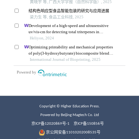
Copyright © Higher Education Press.
Powered by Beijing Magtech Co. Ltd
京ICP备12020869号-1
京ICP备150856号
京公网安备11010202008535号