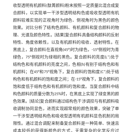
收型透明有机颜料(酞菁颜料)粉末按照一定质量比混合成复
合颜料，以实现单一干涉型透明结构色或吸收型透明有机
颜料较难实现的正视角时为绿色、侧视角时为黑色的颜色
效果。对比分析了结构色颜料、有机颜料和复合颜料的物
理、光谱及颜色特性。[结果]复合颜料具备结构颜料的反射
特性、角度依赖性，以及有机颜料的吸收、透射特性。在
黑底上，复合颜料在直视角(45°)时为绿色，-15°侧视时为青
绿色，75°侧视时为绿相的黑色。复合颜料的亮度(L*)处于
结构色和有机颜料的亮度之间，色相(h)有别于结构色和有
机颜料；在45°和75°视角下，复合颜料的饱和度(C*)处于结
构色和有机颜料的饱和度之间；在-15°视角下，复合颜料的
饱和度低于结构色和有机颜料的饱和度。当复合颜料中结
构色颜料的质量分数为25%时，在黑底上实现了绿变黑的颜
色效果。[结论]复合颜料通过结构色干涉调控与有机颜料吸
收调制协同显色，进而实现超常规的颜色效果，突破了单
一干涉型透明结构色和吸收型透明有机颜料显色机制的局
限性。通过混合调配来制备复合颜料是一种简单、快速且
成本较低的获得新颜色的方式，无需复杂的化学反应过