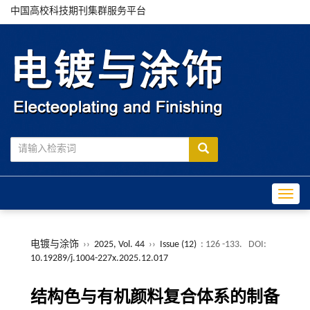
中国高校科技期刊集群服务平台
Toggle
电镀与涂饰
››
2025, Vol. 44
››
Issue (12)
: 126 -133.
DOI:
10.19289/j.1004-227x.2025.12.017
结构色与有机颜料复合体系的制备