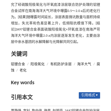
究了经硫酸阳极氧化与环氧底漆涂层联合防护处理的铝锂
合金试样在南海海洋大气环境中曝露0.5～2.0 a后的老化行
为。[结果]随曝露时间延长，涂层表面微坑数量与面积持续
增加，失光率和色差显著上升，低频阻抗模值下降。[结
论]2A97铝锂合金表面硫酸阳极氧化+环氧底漆在南海严苛
海洋大气环境中曝露2.0 a内涂层逐渐发生老化，主要由涂
层中亲水基团的水解降解与光降解共同引起。
关键词
铝锂合金
/
阳极氧化
/
有机防护涂层
/
海洋大气
/
腐
蚀
/
老化
Key words
引用格式 ▾
引用本文
贾静焕, 李钊, 詹中伟, 骆晨, 赵明亮. 2A97铝锂合金防护涂层