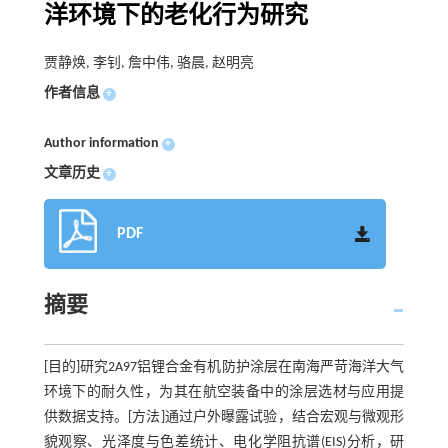
洋环境下的老化行为研究
贾静焕, 李钊, 詹中伟, 骆晨, 赵明亮
作者信息
+
Author information
+
文章历史
+
PDF
摘要
[目的]研究2A97铝锂合金有机防护涂层在南海严苛海洋大气
环境下的耐久性，为其在航空装备中的涂层选材与应用提
供数据支持。[方法]通过户外曝露试验，结合宏观与微观形
貌观察、光泽度与色差统计、电化学阻抗谱(EIS)分析，研