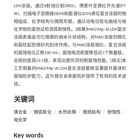
LDH涂层。通过X射线衍射(XRD)、傅里叶变换红外光谱(FT-
IR)、扫描电子显微镜(SEM)和能谱仪(EDS)表征复合涂层的物
相组成、化学结构与微观形貌，通过动电位极化曲线与电
化学阻抗谱测试检测其耐蚀性。[结果]MAO/Mg–Al LDH复合
涂层表面呈均匀致密的纳米片状结构，对MAO涂层的微孔
和裂纹起到很好的封闭作用。与MAO涂层相比，复合涂层
的腐蚀电位正移100 mV，腐蚀电流密度降低近1个数量级，
总阻抗提高23.5倍，表现出更优异的耐腐蚀性能。[结论]本
工艺制备的MAO/Mg–Al LDH复合涂层能够显著提升基体的
腐蚀防护能力，这为镁合金表面防护提供了有效的技术途
径。
关键词
镁合金
/
微弧氧化
/
水热处理
/
微观结构
/
耐蚀性
/
电化学
Key words