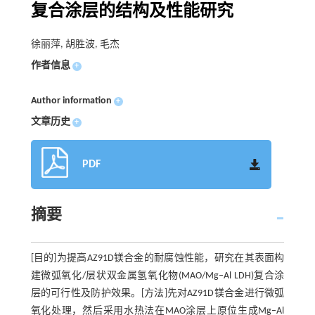
复合涂层的结构及性能研究
徐丽萍, 胡胜波, 毛杰
作者信息
+
Author information
+
文章历史
+
PDF
摘要
[目的]为提高AZ91D镁合金的耐腐蚀性能，研究在其表面构
建微弧氧化/层状双金属氢氧化物(MAO/Mg–Al LDH)复合涂
层的可行性及防护效果。[方法]先对AZ91D镁合金进行微弧
氧化处理，然后采用水热法在MAO涂层上原位生成Mg–Al