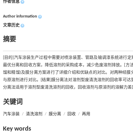
作者信息
+
Author information
+
文章历史
+
摘要
[目的]汽车涂装生产过程中需要对喷涂装置、管路及输调漆系统进行
最优分离和回收方案，降低溶剂的采购成本，减少危废溶剂排放。[方法
馏和精馏)及膜分离方案进行了详细介绍和优缺点的对比。对两种经膜
与原溶剂进行对比。[结果]膜分离法对溶剂型废清洗溶剂的回收率可达到
分离法适用于溶剂型废清洗溶剂的回收，回收溶剂与原溶剂的溶解力差
关键词
汽车涂装
/
清洗溶剂
/
膜分离
/
回收
/
再用
Key words