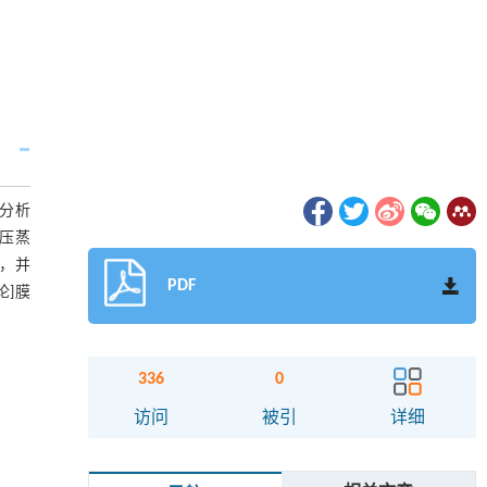
分析
减压蒸
，并
PDF
论]膜
336
0
访问
被引
详细