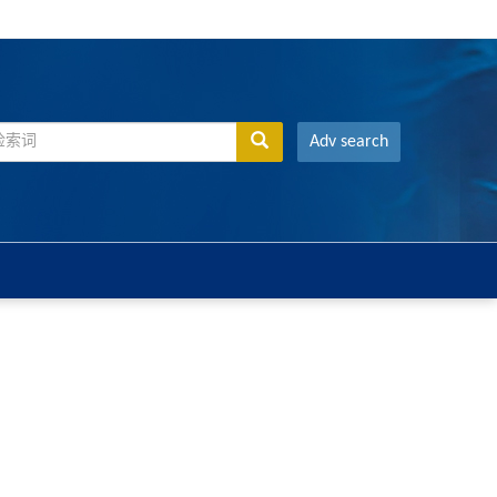
Adv search