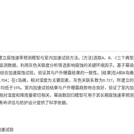
建立腐蚀速率预测模型与室内加速试验方法。[方法]选取A、B、C三个典
监测数据，利用灰色关联度分析筛选影响腐蚀的关键环境因子。基于幂函
合加速腐蚀试验，验证其与户外曝露结果的一致性。[结果]在A和B岛
.704；在C岛礁，相对湿度为主要因素，灰色关联系数为0.727。所建立
误差均低于15%。室内加速试验结果与户外曝露趋势吻合良好，验证了室内
为与相对湿度和降雨量密切相关，幂函数回归模型可用于其长期腐蚀速率预
寿命评估与防护设计提供了科学依据。
加速试验