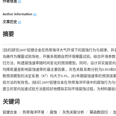
作者信息
+
Author information
+
文章历史
+
摘要
[目的]研究2A97铝锂合金在热带海洋大气环境下的腐蚀行为与规律，并
岛礁作为曝露试验场地，开展多周期自然环境曝露试验。结合环境参数
归方法，构建腐蚀速率随时间变化的预测模型。同时，设计并实施室内综
均降雨量是影响腐蚀速率的最主要因素，灰色关联系数分别为0.855和0
2
数预测模型的决定系数（R
）均大于0.93，对2年期腐蚀速率的预测
验方法的有效性。[结论] 2A97铝锂合金在热带海洋环境中的腐蚀行
建立的室内加速试验方法能较好地模拟实际环境腐蚀过程，为材料服役
关键词
铝锂合金
/
热带海洋环境
/
腐蚀
/
灰色关联分析
/
幂函数回归
/