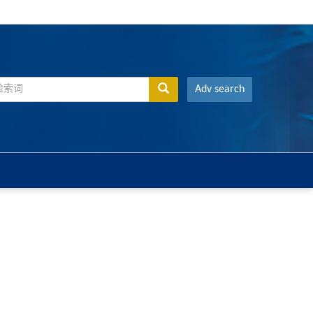
Adv search