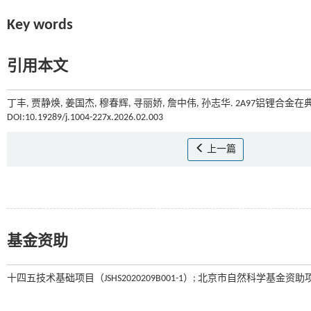
Key words
引用本文
丁丰, 贾静焕, 姜国杰, 穆春辉, 寻丽娇, 詹中伟, 孙志华. 2A97铝锂
DOI:10.19289/j.1004-227x.2026.02.003
上一篇
基金资助
十四五技术基础项目（JSHS2020209B001-1）; 北京市自然科学基金资助项