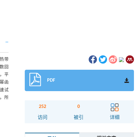
型热带
数回
礁，平
PDF
的幂函
加速试
测。所
252
0
访问
被引
详细