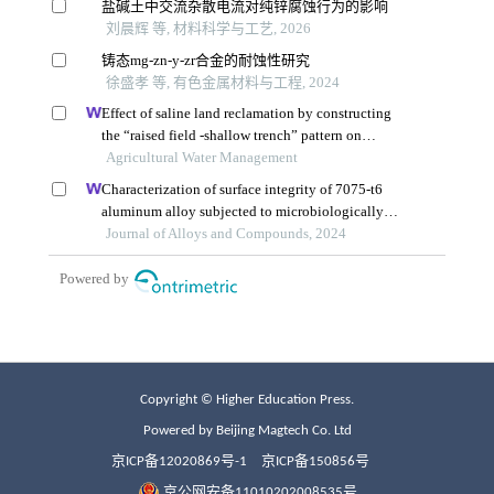
Copyright © Higher Education Press.
Powered by Beijing Magtech Co. Ltd
京ICP备12020869号-1
京ICP备150856号
京公网安备11010202008535号