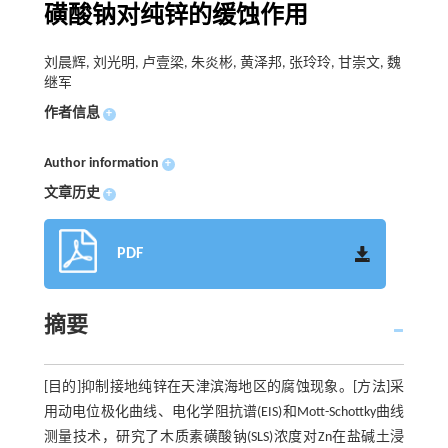
磺酸钠对纯锌的缓蚀作用
刘晨辉, 刘光明, 卢壹梁, 朱炎彬, 黄泽邦, 张玲玲, 甘崇文, 魏
继军
作者信息
+
Author information
+
文章历史
+
PDF
摘要
[目的]抑制接地纯锌在天津滨海地区的腐蚀现象。[方法]采
用动电位极化曲线、电化学阻抗谱(EIS)和Mott-Schottky曲线
测量技术，研究了木质素磺酸钠(SLS)浓度对Zn在盐碱土浸