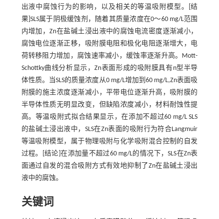
出液中腐蚀行为的影响，以及相关的等温吸附模型。[结
果]SLS属于阴极缓蚀剂，随着其质量浓度在0～60 mg/L范围
内增加，Zn在盐碱土浸出液中的腐蚀电流密度逐渐减小，
腐蚀电位逐渐正移，吸附膜电阻和极化电阻逐渐增大，电
荷转移阻力增加，腐蚀速率减小，缓蚀率逐渐升高。Mott-
Schottky曲线分析显示，Zn表面形成的吸附膜具有n型半导
体性质。当SLS的质量浓度从0 mg/L增加到60 mg/L,Zn表面吸
附膜的施主浓度逐渐减小，平带电位逐渐升高，吸附膜的
半导体性质无明显改变，但缺陷浓度减小，材料耐蚀性提
高。等温吸附式拟合结果显示，在添加不超过60 mg/L SLS
的盐碱土浸出液中，SLS在Zn表面的吸附行为符合Langmuir
等温吸附模型，属于物理吸附与化学吸附混合控制的自发
过程。[结论]在添加量不超过60 mg/L的情况下，SLS在Zn表
面通过自发的混合吸附方式有效地抑制了Zn在盐碱土浸出
液中的腐蚀。
关键词