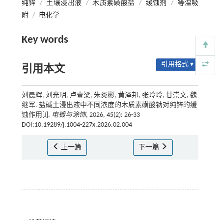
纯锌
/
土壤浸出液
/
木质素磺酸盐
/
缓蚀剂
/
等温吸
附
/
电化学
Key words
引用格式 ▾
引用本文
刘晨辉, 刘光明, 卢壹梁, 朱炎彬, 黄泽邦, 张玲玲, 甘崇文, 魏
继军. 盐碱土浸出液中不同浓度的木质素磺酸钠对纯锌的缓
蚀作用[J].
电镀与涂饰
, 2026, 45(2): 26-33
DOI:10.19289/j.1004-227x.2026.02.004
上一篇
下一篇