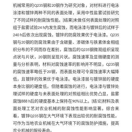
机械常用的Q235钢和20钢作为研究对象，对材料进行电泳
涂漆和镀锌两种不同的表面处理，采用中性盐雾试验研究
了不同试样的耐腐蚀性能。[结果]未做任何表面处理的对照
组于盐雾试验24 h内发生腐蚀，而电泳漆与镀锌后的试样于
240 h后依次出现腐蚀，镀锌的防腐效果优于电泳漆。Q235
钢与20钢的防腐效果由于含碳量、渗碳体与铁素体金相组
织分布的不同而存在差别，腐蚀后的Q235钢微观组织呈现
点状与片状，20钢则呈现片状。腐蚀速率及显微硬度的测
量与分析表明，材料对腐蚀速率的影响并不明显，Q235钢
的腐蚀速率略低于20钢，而表面处理可令腐蚀速率大幅降
低，且镀锌的效果优于电泳漆。电泳漆层与镀锌层的硬度
本身比钢的硬度低，但随着腐蚀的进行，电泳漆与镀锌处
理试样的硬度与未表面处理的对照组相比优势凸显，盐雾
腐蚀888 h后的硬度基本上保持在90%以上。[结论]材料及表
面处理工艺对农业机械的耐腐蚀性能影响显著。综合来
看，镀锌Q235钢在大气环境下表现出较优的耐腐蚀性能，
可作为当地农业机械在大气环境下的腐蚀防护措施，提高
农业机械的服役寿命。