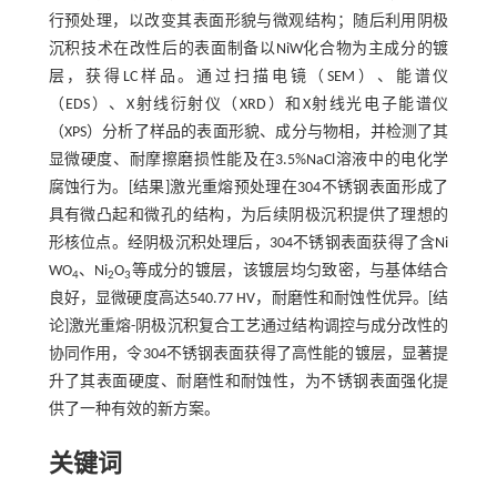
行预处理，以改变其表面形貌与微观结构；随后利用阴极
沉积技术在改性后的表面制备以NiW化合物为主成分的镀
层，获得LC样品。通过扫描电镜（SEM）、能谱仪
（EDS）、X射线衍射仪（XRD）和X射线光电子能谱仪
（XPS）分析了样品的表面形貌、成分与物相，并检测了其
显微硬度、耐摩擦磨损性能及在3.5%NaCl溶液中的电化学
腐蚀行为。[结果]激光重熔预处理在304不锈钢表面形成了
具有微凸起和微孔的结构，为后续阴极沉积提供了理想的
形核位点。经阴极沉积处理后，304不锈钢表面获得了含Ni
WO
、Ni
O
等成分的镀层，该镀层均匀致密，与基体结合
4
2
3
良好，显微硬度高达540.77 HV，耐磨性和耐蚀性优异。[结
论]激光重熔-阴极沉积复合工艺通过结构调控与成分改性的
协同作用，令304不锈钢表面获得了高性能的镀层，显著提
升了其表面硬度、耐磨性和耐蚀性，为不锈钢表面强化提
供了一种有效的新方案。
关键词