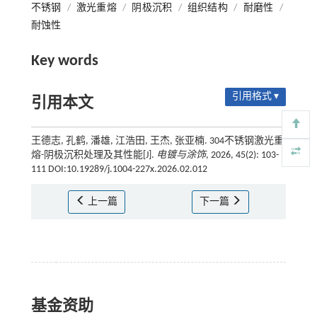
不锈钢
/
激光重熔
/
阴极沉积
/
组织结构
/
耐磨性
/
耐蚀性
Key words
引用格式 ▾
引用本文
王德志, 孔鹤, 潘雄, 江浩田, 王杰, 张亚楠. 304不锈钢激光重
熔-阴极沉积处理及其性能[J].
电镀与涂饰
, 2026, 45(2): 103-
111 DOI:10.19289/j.1004-227x.2026.02.012
上一篇
下一篇
基金资助