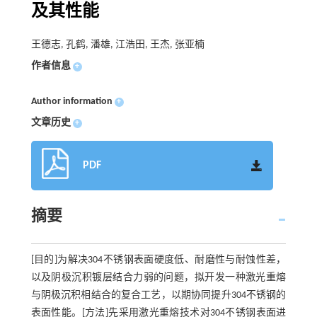
及其性能
王德志, 孔鹤, 潘雄, 江浩田, 王杰, 张亚楠
作者信息
+
Author information
+
文章历史
+
PDF
摘要
[目的]为解决304不锈钢表面硬度低、耐磨性与耐蚀性差，
以及阴极沉积镀层结合力弱的问题，拟开发一种激光重熔
与阴极沉积相结合的复合工艺，以期协同提升304不锈钢的
表面性能。[方法]先采用激光重熔技术对304不锈钢表面进