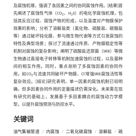
及腐蚀机理，强调了各因素之间的协同腐蚀作用。[结果]首
先阐述了腐蚀性气体（CO
、H
S）的电化学腐蚀机理，包
2
2
括其反应过程、腐蚀产物的形成，以及温度对产物膜保护
效果的影响；分析了溶解盐类（氯化物、硫酸盐、碳酸盐
等）通过破坏钝化膜、参与微生物代谢等方式引发腐蚀的
特性及典型场景；探讨了流速通过传质、产物膜稳定性等
机制对腐蚀的复杂影响；阐明了硫酸盐还原菌（SRB）等微
生物通过直接电子转移等机制加速腐蚀的过程，以及菌种
间的相互作用。同时，重点剖析了多腐蚀因素的协同作
-
用，如CO
与流速共同破坏产物膜、Cl
增强SRB腐蚀活性等
2
复杂效应。[结论]研究表明，单一因素的腐蚀机制已较明
确，但多因素协同作用的定量描述仍需深化。未来需在现
有研究的基础上，发展基于多因素耦合的腐蚀动力学模
型，以提升腐蚀预测与防控水平。
关键词
油气集输管道
/
内腐蚀
/
二氧化碳腐蚀
/
溶解盐
/
硫