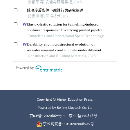
Copyright © Higher Education Press.
Powered by Beijing Magtech Co. Ltd
京ICP备12020869号-1
京ICP备150856号
京公网安备11010202008535号