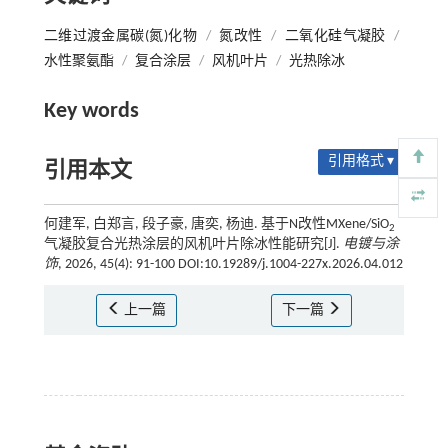
二维过渡金属碳(氮)化物
/
氮改性
/
二氧化硅气凝胶
/
水性聚氨酯
/
复合涂层
/
风机叶片
/
光热除冰
Key words
引用格式 ▾
引用本文
何建军, 白郑言, 段子豪, 唐奕, 杨迪. 基于N改性MXene/SiO
2
气凝胶复合光热涂层的风机叶片除冰性能研究[J].
电镀与涂
饰
, 2026, 45(4): 91-100 DOI:10.19289/j.1004-227x.2026.04.012
上一篇
下一篇