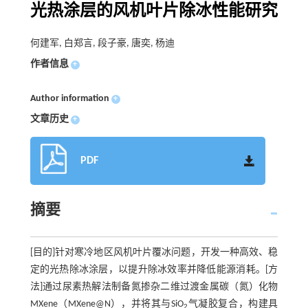
光热涂层的风机叶片除冰性能研究
何建军, 白郑言, 段子豪, 唐奕, 杨迪
作者信息
+
Author information
+
文章历史
+
PDF
摘要
[目的]针对寒冷地区风机叶片覆冰问题，开发一种高效、稳
定的光热除冰涂层，以提升除冰效率并降低能源消耗。[方
法]通过尿素热解法制备氮掺杂二维过渡金属碳（氮）化物
MXene（MXene@N），并将其与SiO
气凝胶复合，构建具
2