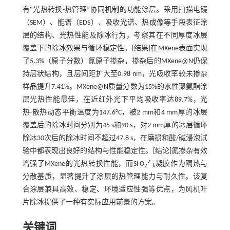
有“光热转换-热管理”协同机制的功能涂层。采用扫描电镜
（SEM）、能谱（EDS）、吸收光谱、热成像等手段表征涂
层的结构、光热性能及除冰行为，考察其在不同厚度冰层
覆盖下的除冰效果与循环稳定性。[结果]在MXene表面实现
了5.3%（原子分数）氮原子掺杂，掺杂后的MXene@N仍保
持层状结构，且层间距扩大至0.98 nm，光吸收率较未掺杂
样品提升7.41%。MXene@N质量分数为15%的水性聚氨酯涂
层光热性能最佳，在近红外光下平均吸收率达89.7%，光
热-散热动态平衡温度为147.6°C，被2 mm和4 mm厚的冰层
覆盖后的除冰时间分别为45 s和90 s，对2 mm厚的冰层循环
除冰30次后的除冰时间不超过47.8 s，在磨损和酸/碱浸泡试
验中都表现出良好的结构与性能稳定性。[结论]氮掺杂有效
增强了MXene的光热转换性能，而Si O
气凝胶作为隔热与
2
分散基质，显著提升了涂层的热管理能力与耐久性。该复
合涂层兼具高效、稳定、环境适应性强等优点，为风机叶
片除冰提供了一种有实际应用前景的方案。
关键词