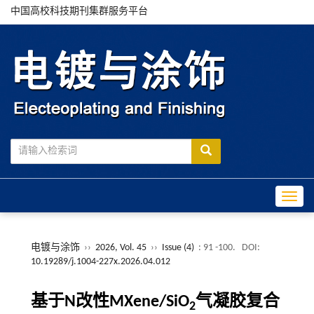
中国高校科技期刊集群服务平台
Toggle
电镀与涂饰
››
2026, Vol. 45
››
Issue (4)
: 91 -100.
DOI:
10.19289/j.1004-227x.2026.04.012
基于N改性MXene/SiO
气凝胶复合
2