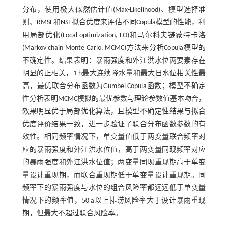
分布，使用极大似然估计值(Max-Likelihood)、模型选择准
则、RMSE和NSE拟合优度来评估不同Copula模型的性能，利
用局部优化(Local optimization, LO)和马尔科夫链蒙特卡洛
(Markov chain Monte Carlo, MCMC)方法来分析Copula模型的
不确定性。结果表明：暴雨强度和外江洪水位两要素存在
明显的正相关，1 h最大连续降水量和最大日水位相关性最
高，最优联合分布函数为Gumbel Copula函数；模型不确定
性分析表明MCMC模拟的最优参数与理论参数值基本吻合，
效果明显优于局部优化算法，且模型不确定性结果与拟合
优度评价结果一致，进一步验证了联合分布函数参数的有
效性。相同频率情况下，单变量值低于两变量联合频率对
应的暴雨强度和外江洪水位值，高于两变量同现频率对应
的暴雨强度和外江洪水位值；两变量同现重现期高于单变
量设计重现期，而联合重现期低于单变量设计重现期。同
频率下的暴雨强度与水位的组合风险率都远远低于单变量
情况下的频率值，50 a以上排涝风险率大于设计暴雨重现
期，但最大不超过联合风险率。