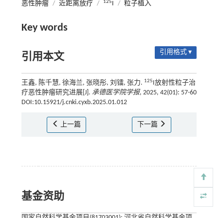
125
恶性肿瘤
/
近距离放疗
/
I
/
粒子植入
Key words
引用格式 ▾
引用本文
125
王鑫, 陈千慧, 徐海兰, 张晓彤, 刘镭, 张力.
I放射性粒子治
疗恶性肿瘤研究进展[J].
承德医学院学报
, 2025, 42(01): 57-60
DOI:10.15921/j.cnki.cyxb.2025.01.012
上一篇
下一篇
基金资助
国家自然科学基金项目(81703001); 河北省自然科学基金项