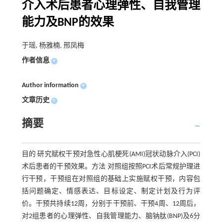
介入术后患者心理弹性、自我管理
能力及BNP的效果
于瑶, 杨雅楠, 邢凤梅
作者信息
+
Author information
+
文章历史
+
摘要
目的 研究赋权干预对急性心肌梗死(AMI)冠状动脉介入(PCI)
术后患者的干预效果。方法 对照组按照PCI术后常规护理进
行干预，干预组在对照组的基础上实施赋权干预，内容包
括问题确定、情感表达、目标设定、制定计划及行为评
价。干预共持续12周，分别于干预前、干预4周、12周后，
对2组患者的心理弹性、自我管理能力、脑钠肽(BNP)及6分