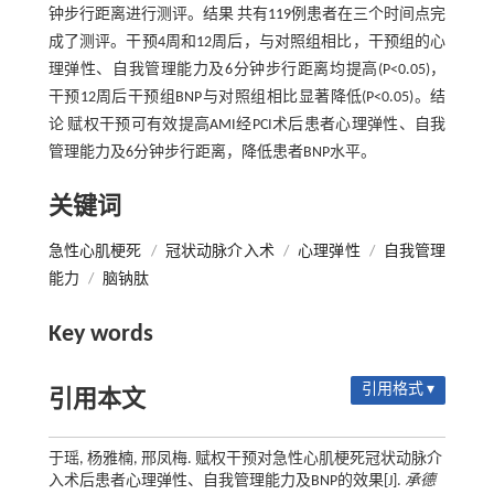
钟步行距离进行测评。结果 共有119例患者在三个时间点完
成了测评。干预4周和12周后，与对照组相比，干预组的心
理弹性、自我管理能力及6分钟步行距离均提高(P<0.05)，
干预12周后干预组BNP与对照组相比显著降低(P<0.05)。结
论 赋权干预可有效提高AMI经PCI术后患者心理弹性、自我
管理能力及6分钟步行距离，降低患者BNP水平。
关键词
急性心肌梗死
/
冠状动脉介入术
/
心理弹性
/
自我管理
能力
/
脑钠肽
Key words
引用格式 ▾
引用本文
于瑶, 杨雅楠, 邢凤梅. 赋权干预对急性心肌梗死冠状动脉介
入术后患者心理弹性、自我管理能力及BNP的效果[J].
承德