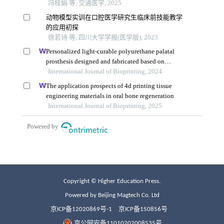
Copyright © Higher Education Press.
Powered by Beijing Magtech Co. Ltd
京ICP备12020869号-1
京ICP备150856号
京公网安备11010202008535号