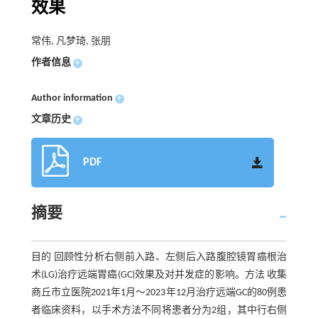
效果
常伟, 凡梦琦, 张朋
作者信息
+
Author information
+
文章历史
+
PDF
摘要
目的 回顾性分析右侧前入路、左侧后入路腹腔镜胃癌根治
术(LG)治疗远端胃癌(GC)效果及对并发症的影响。方法 收集
商丘市立医院2021年1月～2023年12月治疗远端GC的80例患
者临床资料，以手术方法不同将患者分为2组，其中行右侧