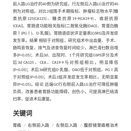
前入路LG治疗的40例为研究组，行左侧后入路LG治疗的40
例为对照组。对比2组围手术期指标、肿瘤标志物水平[糖
类抗原125(CA125)、糖类抗原19-9(CA19-9)、癌胚抗原
(CEA)]、胃肠道功能相关指标[二胺氧化酶(DAO)、胃蛋白酶
原Ⅰ(PGⅠ)、D-乳酸]、胃肠道症状评定量表(GSRS)及并发症
发生率。结果 相较于对照组，研究组术中出血量、手术、
肠鸣音恢复、排气及进食恢复时间较少，淋巴清扫数目增
多(P<0.05)；术后3d、出院时、1个月研究组GSPS评分及术
后3d CA125、CEA、CA19-9与对照组相比，明显降低
(P<0.05)；术后3d研究组D-乳酸、DAO低于对照组，PGⅠ高
于对照组(P<0.05)；术后2组并发症发生率相比，无明显差
异(P>0.05)。结论 远端GC行右侧前入路LG治疗可降低肿瘤
负荷，改善患者胃肠功能障碍，创伤小，可提高淋巴结清
扫率，促进术后康复。
关键词
胃癌
/
右侧前入路
/
左侧后入路
/
腹腔镜胃癌根治术