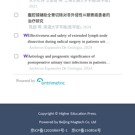
Copyright © Higher Education Press.
Powered by Beijing Magtech Co. Ltd
京ICP备12020869号-1
京ICP备150856号