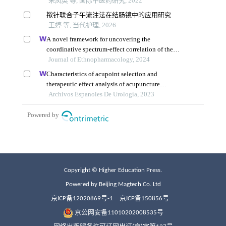
Copyright © Higher Education Press.
Powered by Beijing Magtech Co. Ltd
京ICP备12020869号-1
京ICP备150856号
京公网安备11010202008535号