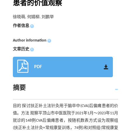
患者的价值观察
徐晓萌, 何婧柳, 刘鹏举
作者信息
+
Author information
+
文章历史
+
PDF
摘要
目的 探讨扶正补土法针灸用于脑卒中(CVA)后偏瘫患者的价
值。方法 观察平顶山市中医医院于2021年1月～2023年11月
就诊的148例CVA后偏瘫患者，按随机数表方式设为观察组
(扶正补土法针灸+常规康复训练，74例)和对照组(常规康复