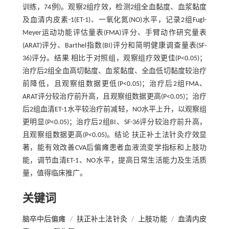
训练，74例)。观察2组疗效，检测2组全血黏度、血浆黏度
及血清内皮素-1(ET-1)、一氧化氮(NO)水平，记录2组Fugl-
Meyer运动功能评估量表(FMA)评分、手臂动作研究量表
(ARAT)评分、Barthel指数(BI)评分和简明健康调查量表(SF-
36)评分。结果 相比于对照组，观察组疗效更佳(P<0.05)；
治疗后2组全血高切黏度、血浆黏度、全血低切黏度较治疗
前降低，且观察组数据更低(P<0.05)；治疗后2组FMA、
ARAT评分较治疗前升高，且观察组数据更高(P<0.05)；治疗
后2组血清ET-1水平较治疗前减轻，NO水平上升，以观察组
更明显(P<0.05)；治疗后2组BI、SF-36评分较治疗前升高，
且观察组数据更高(P<0.05)。结论 扶正补土法针灸疗效显
著，能有效改善CVA后偏瘫患者血液流变学指标和上肢功
能，调节血清ET-1、NO水平，提高日常生活能力及生活质
量，值得临床推广。
关键词
脑卒中后偏瘫
/
扶正补土法针灸
/
上肢功能
/
血清内皮