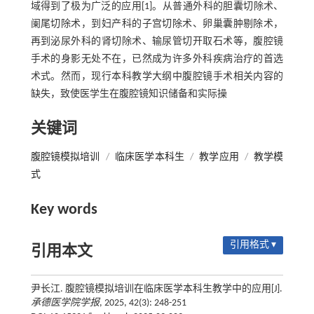
域得到了极为广泛的应用[1]。从普通外科的胆囊切除术、
阑尾切除术，到妇产科的子宫切除术、卵巢囊肿剔除术，
再到泌尿外科的肾切除术、输尿管切开取石术等，腹腔镜
手术的身影无处不在，已然成为许多外科疾病治疗的首选
术式。然而，现行本科教学大纲中腹腔镜手术相关内容的
缺失，致使医学生在腹腔镜知识储备和实际操
关键词
腹腔镜模拟培训
/
临床医学本科生
/
教学应用
/
教学模
式
Key words
引用格式 ▾
引用本文
尹长江. 腹腔镜模拟培训在临床医学本科生教学中的应用[J].
承德医学院学报
, 2025, 42(3): 248-251