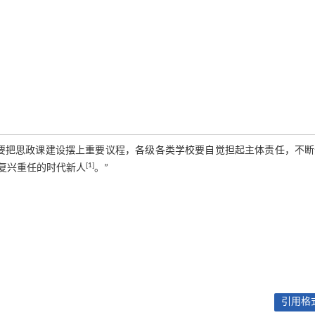
）要把思政课建设摆上重要议程，各级各类学校要自觉担起主体责任，不断
[1]
复兴重任的时代新人
。”
引用格式