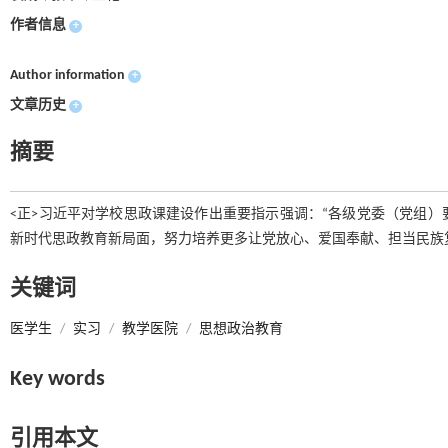
作者信息
+
Author information
+
文章历史
+
摘要
<正>习近平对学校思政课建设作出重要指示强调：“各级党委（党组
新时代思政教育新局面，努力培养更多让党放心、爱国奉献、担当民族
关键词
医学生
/
实习
/
教学医院
/
思想政治教育
Key words
引用本文