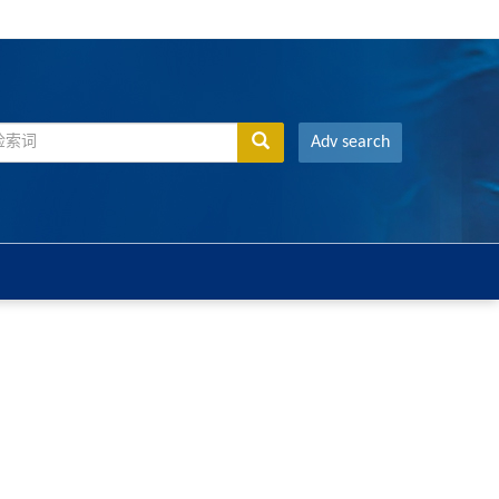
Adv search