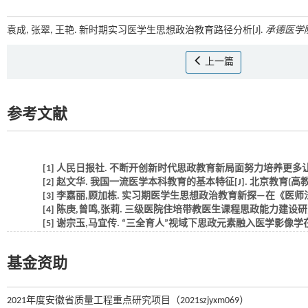
袁成, 张翠, 王艳. 新时期实习医学生思想政治教育路径分析[J].
承德医学
上一篇
参考文献
[1] 人民日报社. 不断开创新时代思政教育新局面努力培养更多让党放
[2] 赵文华. 我国一流医学本科教育的基本特征[J]. 北京教育(高教),2022
[3] 李嘉丽,顾加栋. 实习期医学生思想政治教育新探—在《医师法》实施背
[4] 陈庚,曾鸣,张莉. 三级医院住培带教医生课程思政能力建设研究[J]. 
[5] 谢宗玉,马宜传. “三全育人”视域下思政元素融入医学影像学在线混合
基金资助
2021年度安徽省质量工程重点研究项目（2021szjyxm069）