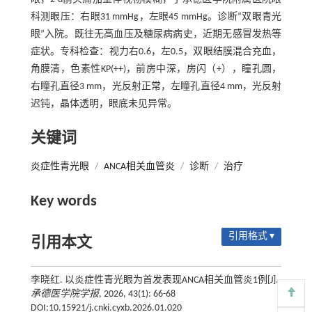
科测眼压：右眼31 mmHg，左眼45 mmHg。诊断“双眼青光
眼”入院。既往无高血压及糖尿病病史，近期无感冒发热等
症状。专科检查：视力右0.6，左0.5，双眼结膜混合充血，
角膜清，色素性KP(++)，前房中深，房闪（+），瞳孔圆，
右瞳孔直径3 mm，光反射正常，左瞳孔直径4 mm，光反射
迟钝，晶体透明，眼底未见异常。
关键词
炎症性青光眼
/
ANCA相关血管炎
/
诊断
/
治疗
Key words
引用格式 ▾
引用本文
李晓红. 以炎症性青光眼为首发表现ANCA相关血管炎1例[J].
承德医学院学报
, 2026, 43(1): 66-68
DOI:10.15921/j.cnki.cyxb.2026.01.020