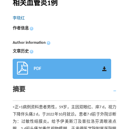
相关血管炎1例
李晓红
作者信息
+
Author information
+
文章历史
+
PDF
摘要
<正>1病例资料患者男性，59岁，主因双眼红、痒7 d，视力
下降伴头痛2 d，于2022年10月就诊。患者7 d前于外院诊断
为：过敏性结膜炎。给予伊美斯汀及普拉洛芬滴眼液点
眼，2 d前头痛加重伴视物模糊，于承德医学院附属医院眼