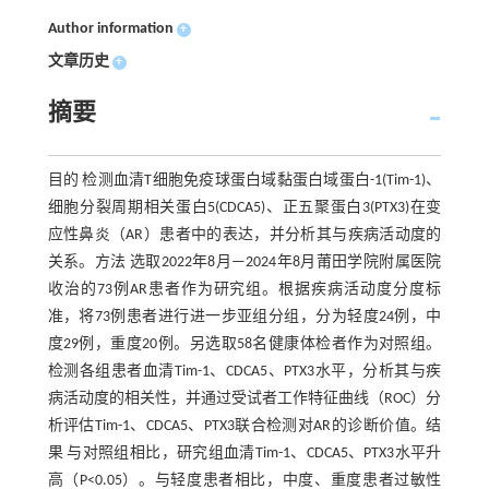
Author information
+
文章历史
+
摘要
目的 检测血清T细胞免疫球蛋白域黏蛋白域蛋白-1(Tim-1)、
细胞分裂周期相关蛋白5(CDCA5)、正五聚蛋白3(PTX3)在变
应性鼻炎（AR）患者中的表达，并分析其与疾病活动度的
关系。方法 选取2022年8月—2024年8月莆田学院附属医院
收治的73例AR患者作为研究组。根据疾病活动度分度标
准，将73例患者进行进一步亚组分组，分为轻度24例，中
度29例，重度20例。另选取58名健康体检者作为对照组。
检测各组患者血清Tim-1、CDCA5、PTX3水平，分析其与疾
病活动度的相关性，并通过受试者工作特征曲线（ROC）分
析评估Tim-1、CDCA5、PTX3联合检测对AR的诊断价值。结
果 与对照组相比，研究组血清Tim-1、CDCA5、PTX3水平升
高（P<0.05）。与轻度患者相比，中度、重度患者过敏性