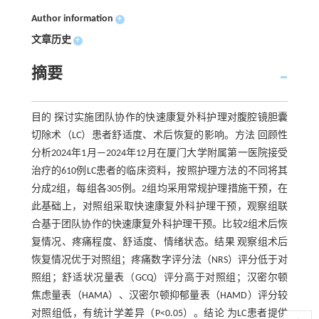
Author information
+
文章历史
+
摘要
目的 探讨实施团队协作的快速康复外科护理对腹腔镜胆囊
切除术（LC）患者舒适度、术后恢复的影响。方法 回顾性
分析2024年1月—2024年12月在厦门大学附属第一医院接受
治疗的610例LC患者的临床资料，按照护理方法的不同将其
分成2组，每组各305例。2组均采用常规护理措施干预，在
此基础上，对照组采取快速康复外科护理干预，观察组联
合基于团队协作的快速康复外科护理干预。比较2组术后恢
复情况、疼痛程度、舒适度、情绪状态。结果 观察组术后
恢复情况优于对照组；疼痛数字评分法（NRS）评分低于对
照组；舒适状况量表（GCQ）评分高于对照组；汉密尔顿
焦虑量表（HAMA）、汉密尔顿抑郁量表（HAMD）评分较
对照组低，有统计学差异（P<0.05）。结论 为LC患者提供