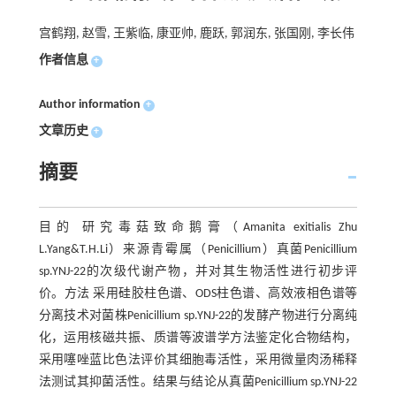
宫鹤翔, 赵雪, 王紫临, 康亚帅, 鹿跃, 郭润东, 张国刚, 李长伟
作者信息
+
Author information
+
文章历史
+
摘要
目的 研究毒菇致命鹅膏（Amanita exitialis Zhu
L.Yang&T.H.Li）来源青霉属（Penicillium）真菌Penicillium
sp.YNJ-22的次级代谢产物，并对其生物活性进行初步评
价。方法 采用硅胶柱色谱、ODS柱色谱、高效液相色谱等
分离技术对菌株Penicillium sp.YNJ-22的发酵产物进行分离纯
化，运用核磁共振、质谱等波谱学方法鉴定化合物结构，
采用噻唑蓝比色法评价其细胞毒活性，采用微量肉汤稀释
法测试其抑菌活性。结果与结论从真菌Penicillium sp.YNJ-22