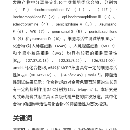
发酵产物中分离鉴定出10个嗜氮酮类化合物，分别为
（11E）-isochromophiloneⅣ（1）、（11Z）-
isochromophiloneⅣ（2）、epi-isochromophiloneⅢ（3）、
sclerotioramine（4）、penicilphilone A（5）、geumsanol
F（6）、WB（7）、geumsanol G（8）、penicilazaphilone
B（9）和geumsanol D（10）。细胞毒活性测试结果显示：
化合物1对人肺癌细胞（A549）、人乳腺癌细胞（MCF-7）
和小鼠小胶质细胞（BV2）均具有较强的细胞毒活性
[IC
=（27.37±0.13）、（22.35±9.55）、（26.92±1.00）
50
-1
μmol·L
],化合物4对A549和MCF-7细胞具有一定的细胞毒活
-1
性[IC
=（30.74±2.02）、（34.58±2.45）μmol·L
]。抑菌活
50
性测试结果显示：化合物2和3对金黄色葡萄球菌的生长具
-1
有一定的抑制作用(MIC分别为128、64μg·mL
)。本研究是
对致命鹅膏共附生真菌次级代谢产物的首次报道，其中化
合物1的细胞毒活性与化合物2的抑菌活性为首次报道。
关键词