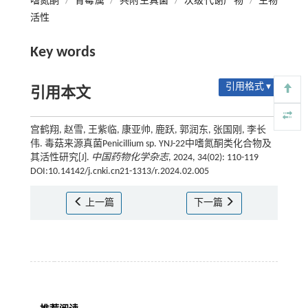
嗜氮酮
/
青霉属
/
共附生真菌
/
次级代谢产物
/
生物
活性
Key words
引用格式 ▾
引用本文
宫鹤翔, 赵雪, 王紫临, 康亚帅, 鹿跃, 郭润东, 张国刚, 李长
伟. 毒菇来源真菌Penicillium sp. YNJ-22中嗜氮酮类化合物及
其活性研究[J].
中国药物化学杂志
, 2024, 34(02): 110-119
DOI:10.14142/j.cnki.cn21-1313/r.2024.02.005
上一篇
下一篇