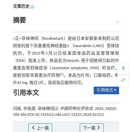
文章历史
+
摘要
<正>非唑啉坦（fezolinetant）是由日本安斯泰来制药公司
研发的首个非激素性神经激肽3 （neurokinin 3,NK3）受体拮
抗剂，于2023年5月12日经美国食品药品监督管理局
（FDA）批准上市，商品名为Veozah, 用于因绝经引起的中
重度血管舒缩症状（vasomotor symptoms, VMS）的治疗，
[1]
是首创型非激素治疗药物
。本品为片剂，口服给药，每
片45 mg, 每日1片，饭前饭后服用均可。
引用格式 ▾
引用本文
闫晗, 许佑君. 非唑啉坦[J].
中国药物化学杂志
, 2024, 34(02):
164-164 DOI:10.14142/j.cnki.cn21-1313/r.2024.02.011
上一篇
下一篇