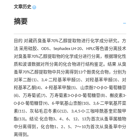
文章历史
+
摘要
目的 对藏药臭蚤草70%乙醇提取物进行化学成分研究。方
法 采用硅胶、ODS、Sephadex LH-20、HPLC等色谱分离技术
对臭蚤草70%乙醇提取物的化学成分进行分离，根据理化性
质和波谱数据对所分离的化合物进行结构鉴定。结果 从臭
蚤草70%乙醇提取物中共分离得到13个酚类化合物，分别为
对苯二酚(1)、3,4-二羟基苯甲醛(2)、对羟基苯甲醛(3)、对
羟基苯乙酮(4)、4-羟基苯甲酸(5)、山柰酚7-O-β-D-葡萄糖苷
(6)、万寿菊甙(7)、万寿菊素3-O-β-D-葡萄糖苷(8)、槲皮素3-
O-β-D-葡萄糖苷(9)、6-甲氧基山柰酚(10)、3,6-二甲氧基芹菜
素(11)、灰毡毛忍冬素G(12)、3,4,5-O-三咖啡酰基奎尼酸甲
酯(13)。结论 化合物3、4、6、12、13为首次从蚤草属植物
中分离得到，化合物1、2、5、7～10为首次从臭蚤草中分
离得到。