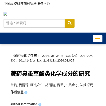
中国高校科技期刊集群服务平台
Toggle
中国药物化学杂志
››
2024, Vol. 34
››
Issue (03)
: 203 -209.
DOI:
10.14142/j.cnki.cn21-1313/r.2024.03.005
藏药臭蚤草酚类化学成分的研究
兰钧, 杨丽琼, 旺杰次仁, 胡瑞航, 吕重宁, 路金才, 达娃卓玛
作者信息
+
Author information
+