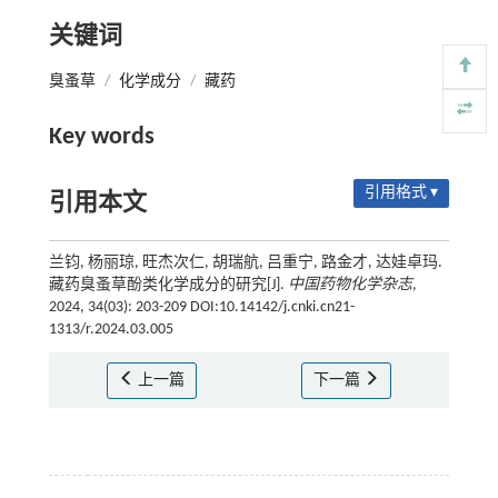
关键词
臭蚤草
/
化学成分
/
藏药
Key words
引用格式 ▾
引用本文
兰钧, 杨丽琼, 旺杰次仁, 胡瑞航, 吕重宁, 路金才, 达娃卓玛.
藏药臭蚤草酚类化学成分的研究[J].
中国药物化学杂志
,
2024, 34(03): 203-209 DOI:10.14142/j.cnki.cn21-
1313/r.2024.03.005
上一篇
下一篇