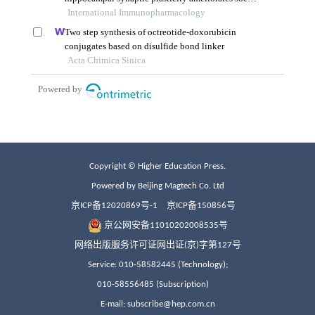
Copyright © Higher Education Press.
Powered by Beijing Magtech Co. Ltd
京ICP备12020869号-1
京ICP备150856号
京公网安备11010202008535号
网络出版服务许可证网出证(京)字第127号
Service: 010-58582445 (Technology);
010-58556485 (Subscription)
E-mail: subscribe@hep.com.cn