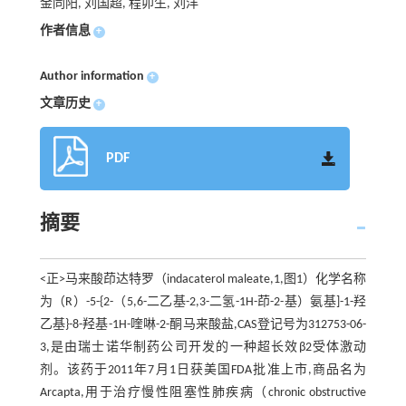
金同阳, 刘国超, 程卯生, 刘洋
作者信息
+
Author information
+
文章历史
+
PDF
摘要
<正>马来酸茚达特罗（indacaterol maleate,1,图1）化学名称
为（R）-5-{2-（5,6-二乙基-2,3-二氢-1H-茚-2-基）氨基]-1-羟
乙基}-8-羟基-1H-喹啉-2-酮马来酸盐,CAS登记号为312753-06-
3,是由瑞士诺华制药公司开发的一种超长效β2受体激动
剂。该药于2011年7月1日获美国FDA批准上市,商品名为
Arcapta,用于治疗慢性阻塞性肺疾病（chronic obstructive