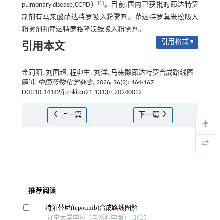
[1]
pulmonary disease,COPD）
。目前,国内已获批的茚达特罗
制剂有马来酸茚达特罗吸入粉雾剂、茚达特罗莫米松吸入
粉雾剂和茚达特罗格隆溴铵吸入粉雾剂。
引用格式 ▾
引用本文
金同阳, 刘国超, 程卯生, 刘洋. 马来酸茚达特罗合成路线图
解[J].
中国药物化学杂志
, 2026, 36(2): 164-167
DOI:10.14142/j.cnki.cn21-1313/r.20240032
上一篇
下一篇