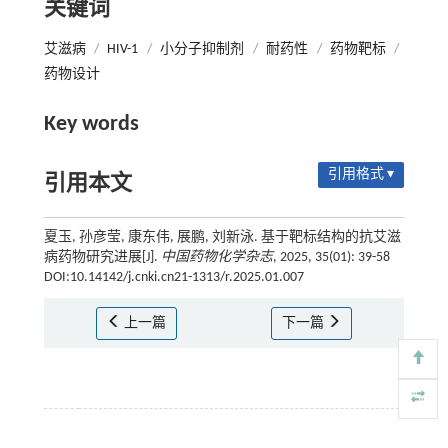
关键词
艾滋病
/
HIV-1
/
小分子抑制剂
/
耐药性
/
药物靶标
/
药物设计
Key words
引用格式 ▾
引用本文
夏玉, 孙彦莹, 康东伟, 展鹏, 刘新泳. 基于靶标结构的抗艾滋
病药物研究进展[J].
中国药物化学杂志
, 2025, 35(01): 39-58
DOI:10.14142/j.cnki.cn21-1313/r.2025.01.007
上一篇
下一篇