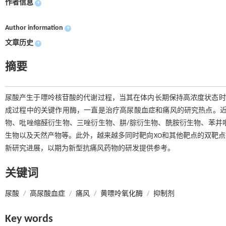
作者信息
+
Author information
+
文章历史
+
摘要
尿酸产生于嘌呤核苷酸的代谢过程，当其在体内长期保持高浓度状态时，
成过程中的关键作用酶，一直是治疗高尿酸血症和痛风的研究热点。近
物、吡唑缩醛衍生物、三唑衍生物、肼/腙衍生物、酰胺衍生物、苯并
生物以及天然产物等。此外，越来越多同时靶向XO和其他靶点的双靶
新研究进展，以期为新型抗痛风药物的研发提供参考。
关键词
尿酸
/
高尿酸血症
/
痛风
/
黄嘌呤氧化酶
/
抑制剂
Key words