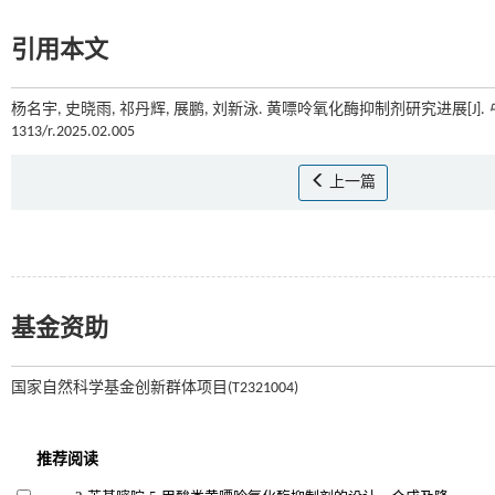
引用本文
杨名宇, 史晓雨, 祁丹辉, 展鹏, 刘新泳. 黄嘌呤氧化酶抑制剂研究进展[J].
1313/r.2025.02.005
上一篇
基金资助
国家自然科学基金创新群体项目(T2321004)