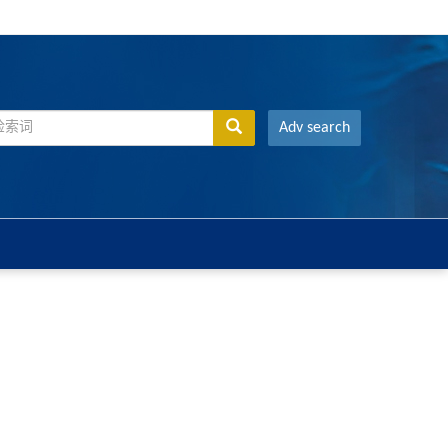
Adv search