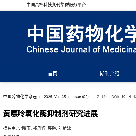
中国高校科技期刊集群服务平台
首页
期刊介绍
中国药物化学杂志
››
2025, Vol. 35
››
Issue (02)
: 117 -134.
DOI:
10.14142
黄嘌呤氧化酶抑制剂研究进展
杨名宇, 史晓雨, 祁丹辉, 展鹏, 刘新泳