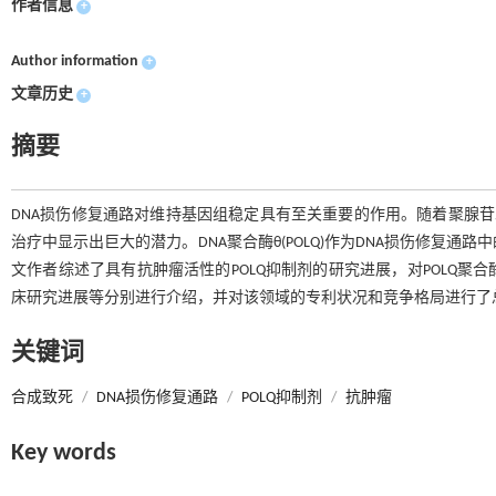
作者信息
+
Author information
+
文章历史
+
摘要
DNA损伤修复通路对维持基因组稳定具有至关重要的作用。随着聚腺苷二
治疗中显示出巨大的潜力。DNA聚合酶θ(POLQ)作为DNA损伤修复
文作者综述了具有抗肿瘤活性的POLQ抑制剂的研究进展，对POLQ
床研究进展等分别进行介绍，并对该领域的专利状况和竞争格局进行了总
关键词
合成致死
/
DNA损伤修复通路
/
POLQ抑制剂
/
抗肿瘤
Key words