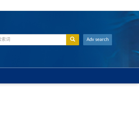
Adv search