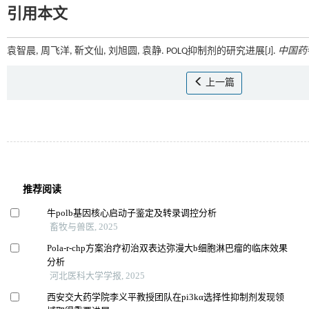
引用本文
袁智晨, 周飞洋, 靳文仙, 刘旭圆, 袁静. POLQ抑制剂的研究进展[J].
中国药
上一篇