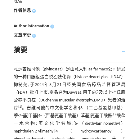
陈雪
作者信息
+
Author information
+
文章历史
+
摘要
<正>吉维司他（givinostat）是由意大利Italfarmaco公司研发
的一种口服组蛋白脱乙酰化酶（histone deacetylase,HDAC）
抑制剂,于2024年3月21日经美国食品药品监督管理局
（FDA）批准上市,商品名为Duvyzat,用于6岁及以上杜氏肌
营养不良症（Duchenne muscular dystrophy,DMD）患者的治
[1]
疗
。吉维司他的中文化学名称:[6-（二乙基氨基甲基）
萘-2-基]甲基[4-（羟基氨基甲酰基）苯基]氨基甲酸酯盐酸盐
一水合物;英文化学名称:[6-（diethylaminomethyl）
naphthalen-2-yl]methyl[4-（hydroxycarbamoyl）