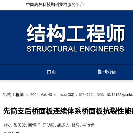
中国高校科技期刊集群服务平台
首页
期刊介绍
结构工程师
››
2024, Vol. 40
››
Issue (03)
: 107 -117.
DOI:
10.15935/j.cnki
先简支后桥面板连续体系桥面板抗裂性能
刘安, 彭天波, 闫博洋, 习明星, 胡成志, 林昱, 林道锦