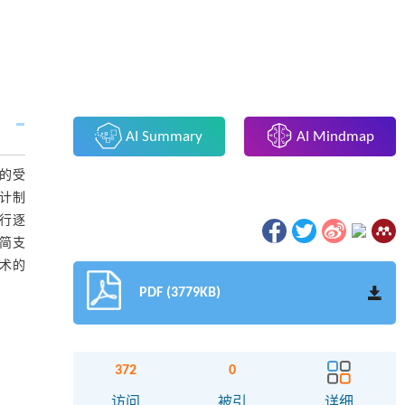
AI Summary
AI Mindmap
的受
计制
行逐
简支
术的
PDF (3779KB)
372
0
访问
被引
详细