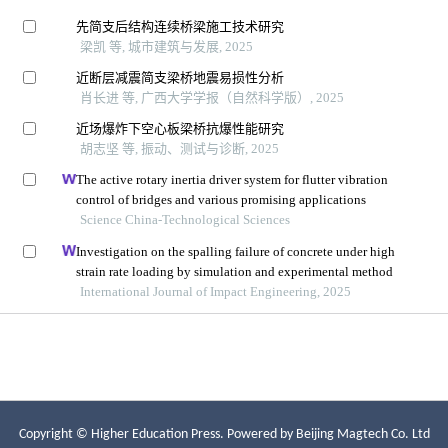
Copyright © Higher Education Press.
Powered by Beijing Magtech Co. Ltd