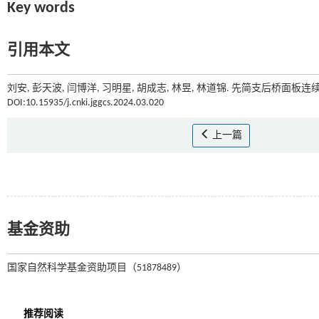
Key words
引用本文
刘安, 彭天波, 闫博洋, 习明星, 胡成志, 林昱, 林道锦. 先简支后桥面板
DOI:10.15935/j.cnki.jggcs.2024.03.020
上一篇
基金资助
国家自然科学基金资助项目（51878489）