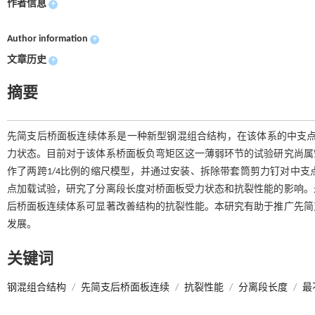
作者信息
+
Author information
+
文章历史
+
摘要
先简支后桥面板连续体系是一种新型钢混组合结构，在该体系的中支点
力状态。目前对于该体系桥面板负弯矩区这一薄弱环节的试验研究尚属
作了两跨1/4比例的缩尺模型，并通过安装、拆除带套筒剪力钉对中
点加载试验，研究了分离段长度对桥面板受力状态和抗裂性能的影响。
后桥面板连续体系可显著改善结构的抗裂性能。本研究有助于推广先简
发展。
关键词
钢混组合结构
/
先简支后桥面板连续
/
抗裂性能
/
分离段长度
/
最