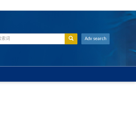
Adv search