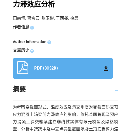
力滞效应分析
田霖博, 曹雪云, 张玉彬, 于西尧, 徐晨
作者信息
+
Author information
+
文章历史
+
PDF (3032K)
摘要
为考察变截面形式、温度效应及斜交角度对变截面斜交预
应力混凝土箱梁剪力滞效应的影响，依托某四跨现浇预应
力混凝土斜交箱梁建立非线性实体有限元模型及梁格模
型，分析中跨跨中及中支点典型截面混凝土顶底板剪力滞