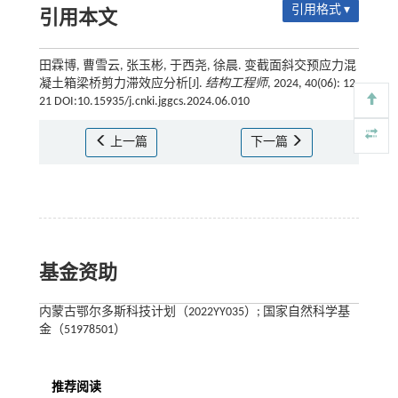
引用格式 ▾
引用本文
田霖博, 曹雪云, 张玉彬, 于西尧, 徐晨. 变截面斜交预应力混
凝土箱梁桥剪力滞效应分析[J].
结构工程师
, 2024, 40(06): 12-
21 DOI:10.15935/j.cnki.jggcs.2024.06.010
上一篇
下一篇
基金资助
内蒙古鄂尔多斯科技计划（2022YY035）; 国家自然科学基
金（51978501）