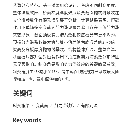
系数分布特征。基于桥梁原始设计，考虑不同斜交角度、
整体温度效应、桥面梯度温度效应及变截面抛物线幂次建
立全桥参数化有限元模型展开分析。计算结果表明，恒载
作用下单箱多室变截面剪力滞现象显著且存在正负剪力滞
突变现象；截面顶板剪力滞系数相较底板分布更不均匀，
顶板剪力滞系数最大值与最小值差值为底板差值2～3倍。
梁高及底板厚度抛物线幂次、结构整体升温、整体降温、
桥面板局部升温对恒载作用下顶底板剪力滞系数分布特征
无显著影响。斜交角是影响剪力滞效应的关键敏感参数，
斜交角度由45°减小至15°，跨中截面顶板剪力滞系数最大值
增幅达53%，最小值降幅约13%。
关键词
斜交箱梁
/
变截面
/
剪力滞效应
/
有限元法
Key words