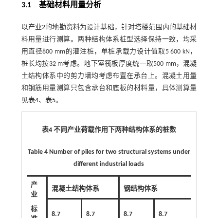
3.1
基础材料用量分析
以产业2的地勘资料为设计基础，针对塔楼范围内的基础材
料用量进行测算。两种结构体系桩型选择保持一致，均采
用直径800 mm的灌注桩，单桩承载力设计值取5 600 kN，
桩长均按32 m考虑。地下室筏板厚度统一取500 mm，混凝
土结构体系中的剪力墙均考虑布置在承台上。混凝土用量
和钢筋用量测算只包含承台和底板的材料量，具体测算量
见
表4
、
表5
。
表4 不同产业荷载作用下两种结构体系的桩数
Table 4 Number of piles for two structural systems under
different industrial loads
产
混凝土结构体系
钢结构体系
业
标
8.7
8.7
8.7
8.7