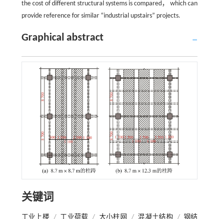
the cost of different structural systems is compared， which can
provide reference for similar “industrial upstairs” projects.
Graphical abstract
关键词
工业上楼
/
工业荷载
/
大小柱网
/
混凝土结构
/
钢结