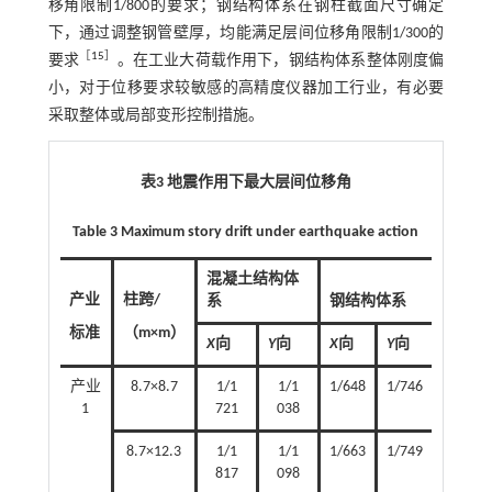
移角限制1/800的要求；钢结构体系在钢柱截面尺寸确定
下，通过调整钢管壁厚，均能满足层间位移角限制1/300的
［
15
］
要求
。在工业大荷载作用下，钢结构体系整体刚度偏
小，对于位移要求较敏感的高精度仪器加工行业，有必要
采取整体或局部变形控制措施。
表3 地震作用下最大层间位移角
Table 3 Maximum story drift under earthquake action
混凝土结构体
产业
柱跨/
系
钢结构体系
标准
（m×m）
X
向
Y
向
X
向
Y
向
产业
8.7×8.7
1/1
1/1
1/648
1/746
1
721
038
8.7×12.3
1/1
1/1
1/663
1/749
817
098