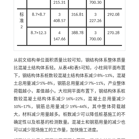
215.31
700.30
标
8.7×8.7
3
316.81
3
292.08
准
408.57
227.26
2
8.7×12.3
4
388.78
3
270.28
147.66
700.00
从前文结构单位面积质量比较可知，钢结构体系整体质量
比混凝土结构体系轻。从
表4
和
表5
可知，小柱网平面布置
下，钢结构体系桩数较混凝土结构体系减少8%~13%，混凝
土总用量减少5%~8%，钢筋总用量减少7%~11%，产业整体
荷载越小，差值越小。大柱网平面布置下，钢结构体系桩
数较混凝土结构体系减少16%~22%，混凝土总用量减少
10%~17%，钢筋总用量减少19%~44%，其中整体荷载越
大，材料减少用量越多。桩数减少可以降低桩基施工的不
确定性以及桩基的检测数量。混凝土和钢筋用量的减少也
可以减少现场施工的工作量，加快施工进度。