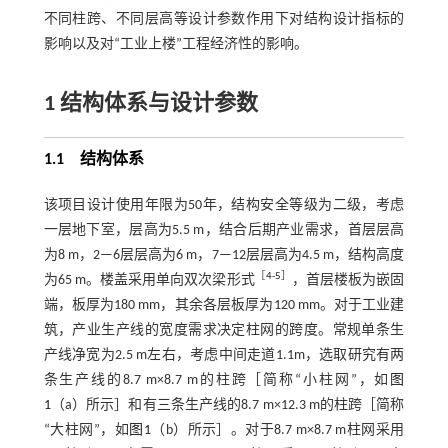
不同柱跨、不同层高等设计参数作用下对结构设计指标的
影响以及对“工业上楼”工程经济性的影响。
1 结构体系与设计参数
1.1
结构体系
该项目设计使用年限为50年，结构安全等级为二级，考虑
一层地下室，层高为5.5 m，结合后期产业需求，首层层高
为8 m，2—6层层高为6 m，7—12层层高为4.5 m，结构高度
［
4
-
5
］
为65 m。楼盖采用单向双次梁形式
，首层楼板为嵌固
端，板厚为180 mm，其余各层板厚为120 mm。对于工业建
筑，产业生产线的宽度需求决定柱网的跨度。常规单条生
产线净宽为2.5 m左右，考虑中间走道1.1m，选取研究有两
条生产线的8.7 m×8.7 m的柱跨［简称“小柱网”，如
图
1
（a）所示］和有三条生产线的8.7 m×12.3 m的柱跨［简称
“大柱网”，如
图1
（b）所示］。对于8.7 m×8.7 m柱网采用