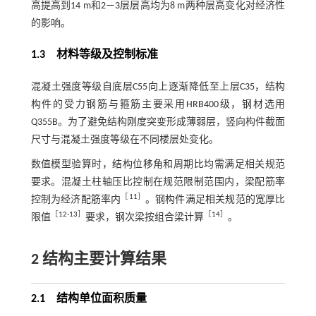
高提高到14 m和2—3层层高均为8 m两种层高变化对经济性
的影响。
1.3
材料等级及控制标准
混凝土强度等级自底层C55向上逐渐降低至上层C35，结构
构件的受力钢筋与箍筋主要采用HRB400级，钢材选用
Q355B。为了避免结构刚度突变形成薄弱层，竖向构件截面
尺寸与混凝土强度等级在不同楼层处变化。
数值模型验算时，结构位移角和周期比均需满足相关规范
要求。混凝土柱轴压比控制在规范限制范围内，梁配筋率
［
11
］
控制为经济配筋率内
。钢构件满足相关规范的宽厚比
［
12
-
13
］
［
14
］
限值
要求，钢次梁按组合梁计算
。
2 结构主要计算结果
2.1
结构单位面积质量