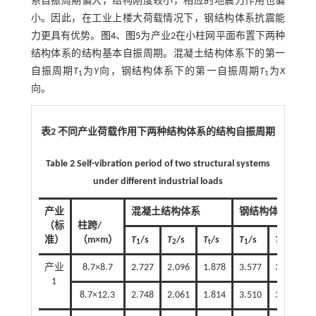
系自振周期偏大，结构刚度较小，相应的地震力作用也偏
小。因此，在工业上楼大荷载情况下，钢结构体系抗震能
力更具有优势。
图4
、
图5
为产业2在小柱网平面布置下两种
结构体系的结构基本自振周期。混凝土结构体系下的第一
自振周期
T
为
Y
向，钢结构体系下的第一自振周期
T
为
X
1
1
向。
表2 不同产业荷载作用下两种结构体系的结构自振周期
Table 2 Self-vibration period of two structural systems
under different industrial loads
产业
混凝土结构体系
钢结构体系
（标
柱跨/
准）
（m×m）
T
/s
T
/s
T
/s
T
/s
T
/s
T
1
2
t
1
2
产业
8.7×8.7
2.727
2.096
1.878
3.577
3.357
2
1
8.7×12.3
2.748
2.061
1.814
3.510
3.342
2