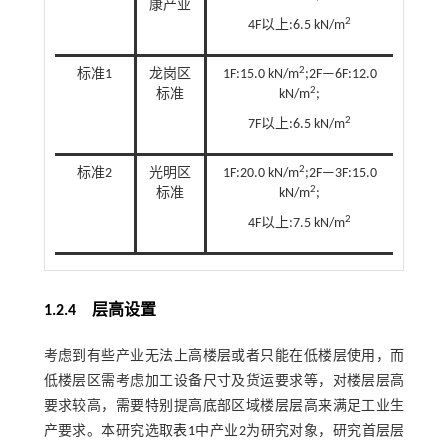
康产业
2
4F以上:6.5 kN/m
2
标准1
龙岗区
1F:15.0 kN/m
;2F—6F:12.0
2
标准
kN/m
;
2
7F以上:6.5 kN/m
2
标准2
光明区
1F:20.0 kN/m
;2F—3F:15.0
2
标准
kN/m
;
2
4F以上:7.5 kN/m
1.2.4
层高设置
考虑到有些产业无法上高楼层或者只能在低楼层使用，而
低楼层区需考虑加工设备尺寸及货运要求等，对楼层层高
要求较高，需要特别提高底部区域楼层层高来满足工业生
产要求。本研究选取
表1
中产业2为研究对象，研究首层层