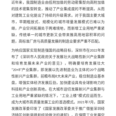
近年来，我国制造业由低附加值的劳动密集型向高附加值
的技术密集型转变，推动了产业集成度的不断提高，从而
对建筑工业化提出了持续的升级需求。对于我国主要大城
市，早期粗放式、规模化的城市增量发展模式已难以为
继，产业空间拓展处于两难境地，而新增工业用地严重紧
缺，传统单一的城市更新又会带来推高用地容积率的问
题，高标准厂房与高质量发展的制造业要求严重不匹配。
为响应国家实现制造强国的战略目标，深圳市在2022年发
布了《深圳市人民政府关于发展壮大战略性新兴产业集群
和培育发展未来产业的意见》，明确要培育发展壮大
“20+8”产业集群，即发展以先进制造业为主体的20个战略
性新兴产业集群，前瞻布局8大未来产业，稳住制造业基本
盘，增强实体经济发展后劲，加快建设具有全球影响力的
科技和产业创新高地。在大城市迫切发展新兴产业集群与
工业用地严重紧缺的情况下，“工业上楼”模式应运而生，
成为大城市高质量发展工业的首选模式。2021年7月，国家
发展改革委印发了《国家发展改革委关于推广借鉴深圳经
济特区创新举措和经验做法的通知》，在保障工业发展空