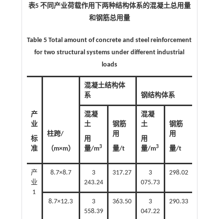
表5 不同产业荷载作用下两种结构体系的混凝土总用量
和钢筋总用量
Table 5 Total amount of concrete and steel reinforcement
for two structural systems under different industrial
loads
混凝土结构体
系
钢结构体系
产
混凝
混凝
业
土
钢筋
土
钢筋
柱跨/
用
用
标
用
用
3
3
准
（m×m）
量/m
量/t
量/m
量/t
产
8.7×8.7
3
317.27
3
298.02
业
243.24
075.73
1
8.7×12.3
3
363.50
3
290.33
558.39
047.22