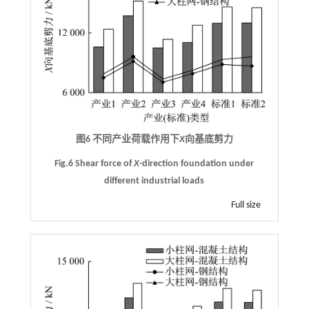
图6 不同产业荷载作用下
X
向基底剪力
Fig.6 Shear force of
X
-direction foundation under
different industrial loads
Full size