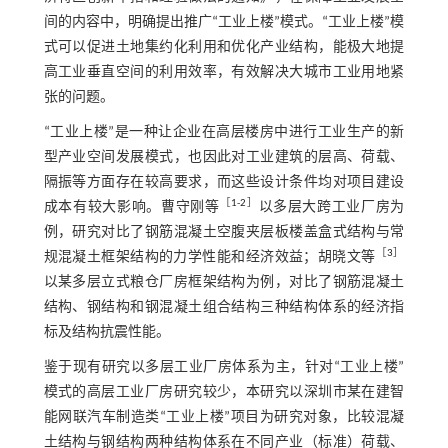
间的内容中，明确提出推广“工业上楼”模式。“工业上楼”模
式可以促进土地集约化利用和优化产业结构，能极大地提
高工业垂直空间的利用效率，有效解决大城市工业用地紧
张的问题。
“工业上楼”是一种让企业在高层楼房中进行工业生产的新
型产业空间发展模式，也因此对工业建筑的层高、荷载、
隔振等方面存在较高要求，而这些设计条件均对项目建设
［
1
-
2
］
成本有较大影响。曹守刚等
以多层大跨工业厂房为
例，研究对比了钢筋混凝土空腹夹层板楼盖盒式结构与常
［
3
］
规混凝土框架结构的力学性能和经济效益；胡晓文等
以某多层立式粮仓厂房框架结构为例，对比了钢筋混凝土
结构、钢结构和钢混凝土组合结构三种结构体系的经济指
标及结构抗震性能。
鉴于现有研究以多层工业厂房体系为主，针对“工业上楼”
模式的高层工业厂房研究较少，本研究以深圳市某在建智
能网联汽车制造类“工业上楼”项目为研究对象，比较混凝
土结构与钢结构两种结构体系在不同产业（标准）荷载、