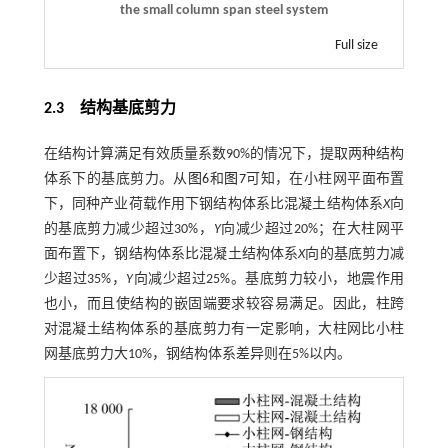
the small column span steel system
Full size
2.3
结构基底剪力
在结构计算满足有效质量系数90%的情况下，提取两种结构
体系下的基底剪力。从
图6
和
图7
可知，在小柱网平面布置
下，同种产业荷载作用下钢结构体系比混凝土结构体系
X
向
的基底剪力减少超过30%，
Y
向减少超过20%；在大柱网平
面布置下，钢结构体系比混凝土结构体系
X
向的基底剪力减
少超过35%，
Y
向减少超过25%。基底剪力较小，地震作用
也小，而且使结构的嵌固端要求较容易满足。因此，柱跨
对混凝土结构体系的基底剪力有一定影响，大柱网比小柱
网基底剪力大10%，钢结构体系差异则在5%以内。