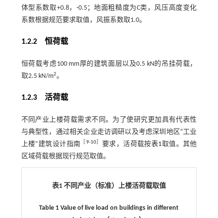
体型系数取+0.8，-0.5；地面粗糙度为C类，风压高度变化
系数根据规范要求取值，风振系数取1.0。
1.2.2
恒荷载
恒荷载考虑100 mm厚的建筑面层以及0.5 kN的吊挂荷载，
2
取2.5 kN/m
。
1.2.3
活荷载
不同产业上楼荷载需求不同。为了使研究更加具有代表性
与典型性，通过相关企业走访调研以及考虑深圳地区“工业
［
9
-
10
］
上楼”建筑设计指南
要求，活荷载按
表1
取值。其他
区域荷载根据现行规范取值。
表1 不同产业（标准）上楼活荷载取值
Table 1
Value of live load on buildings in different