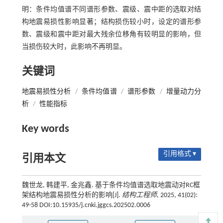
明：条件均值谱不同谱形参数、震级、震中距的选取对结
构地震易损性影响显著；结构损伤较小时，设定的谱形参
数、震级和震中距对最大残余位移角有较明显的影响，但
当损伤较大时，此影响不再明显。
关键词
地震易损性分析
/
条件均值谱
/
谱形参数
/
增量动力分
析
/
性能指标
Key words
引用格式 ▾
引用本文
魏世龙, 韩建平, 金兆鑫. 基于条件均值谱选取地震动对RC框
架结构地震易损性分析的影响[J].
结构工程师
, 2025, 41(02):
49-58 DOI:10.15935/j.cnki.jggcs.202502.0006