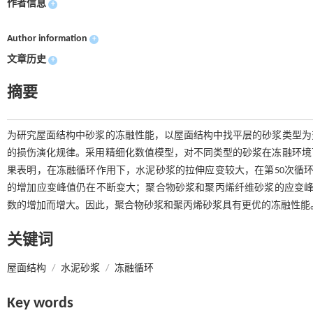
作者信息
+
Author information
+
文章历史
+
摘要
为研究屋面结构中砂浆的冻融性能，以屋面结构中找平层的砂浆类型为
的损伤演化规律。采用精细化数值模型，对不同类型的砂浆在冻融环境
果表明，在冻融循环作用下，水泥砂浆的拉伸应变较大，在第50次循环
的增加应变峰值仍在不断变大；聚合物砂浆和聚丙烯纤维砂浆的应变峰
数的增加而增大。因此，聚合物砂浆和聚丙烯砂浆具有更优的冻融性能
关键词
屋面结构
/
水泥砂浆
/
冻融循环
Key words