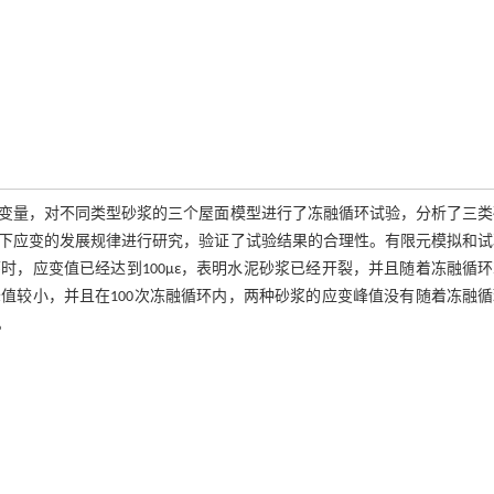
变量，对不同类型砂浆的三个屋面模型进行了冻融循环试验，分析了三类
下应变的发展规律进行研究，验证了试验结果的合理性。有限元模拟和试
时，应变值已经达到100με，表明水泥砂浆已经开裂，并且随着冻融循
值较小，并且在100次冻融循环内，两种砂浆的应变峰值没有随着冻融循
。