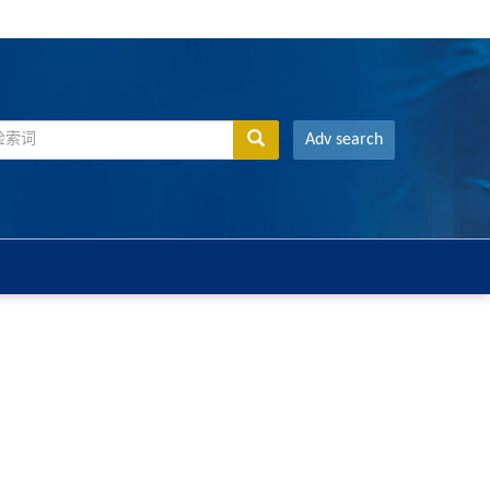
Adv search