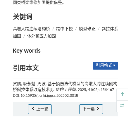
同类桥梁维修加固提供借鉴。
关键词
高墩大跨连续刚构桥
/
跨中下挠
/
模型修正
/
斜拉体系
加固
/
体外预应力加固
Key words
引用格式 ▾
引用本文
贺鹏, 耿永魁, 周波. 基于损伤迭代模型的高墩大跨连续刚构
桥斜拉体系改造技术[J].
结构工程师
, 2025, 41(02): 158-167
DOI:10.15935/j.cnki.jggcs.202502.0018
上一篇
下一篇