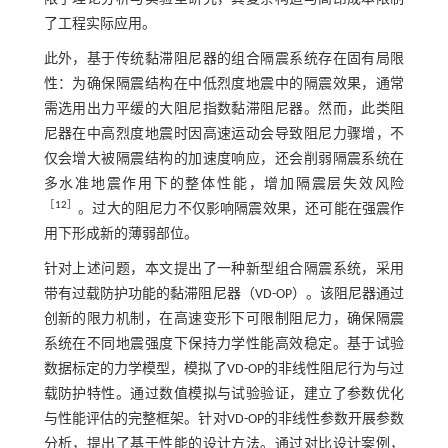
了工程实际应用。
此外，基于传统黏滞阻尼器的组合隔震系统存在固有局限
性：为确保隔震结构在中低烈度地震中的隔震效果，通常
需选用出力平缓的大阻尼指数黏滞阻尼器。然而，此类阻
尼器在中高烈度地震时因高速运动会导致阻尼力骤增，不
仅会增大被隔震结构的加速度响应，还会削弱隔震系统在
多水准地震作用下的整体性能，增加隔震层失效风险
［
12
］
。过大的阻尼力不仅影响隔震效果，还可能在强震作
用下形成新的薄弱部位。
针对上述问题，本文提出了一种新型组合隔震系统，采用
带有过载防护功能的黏滞阻尼器（VD-OP）。该阻尼器通过
创新的限力机制，在高速变形下可限制阻尼力，确保隔震
系统在不同地震强度下保持力学性能高效稳定。基于试验
数据标定的力学模型，模拟了VD-OP的非线性阻尼行为与过
载防护特性。通过数值模拟与试验验证，建立了参数优化
与性能评估的完整框架。针对VD-OP的非线性参数开展参数
分析，提出了基于性能的设计方法。通过对比设计案例，