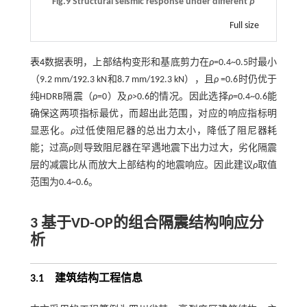
Fig.9 Structural seismic response under different
ρ
Full size
表4
数据表明，上部结构变形和基底剪力在
ρ
=0.4~0.5时最小
（9.2 mm/192.3 kN和8.7 mm/192.3 kN），且
ρ
=0.6时仍优于
纯HDRB隔震（
ρ
=0）及
ρ
>0.6的情况。因此选择
ρ
=0.4~0.6能
确保这两项指标最优，而超出此范围，对应的响应指标明
显恶化。
ρ
过低使阻尼器的总出力太小，降低了阻尼器耗
能；过高
ρ
则导致阻尼器在罕遇地震下出力过大，劣化隔震
层的减震比从而放大上部结构的地震响应。因此建议
ρ
取值
范围为0.4~0.6。
3 基于VD-OP的组合隔震结构响应分
析
3.1
建筑结构工程信息