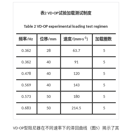
表2
VD-OP
试验加载测试制度
Table 2 VD-OP experimental loading test regimen
-1
频率/Hz
位移/mm
速度/(mm·s
)
加载圈数
0.362
28
63.7
5
0.362
40
91
5
0.478
40
120
5
0.569
40
143
5
0.573
50
180
5
0.683
50
214.5
5
VD-OP型阻尼器在不同速率下的滞回曲线（
图5
）揭示了其