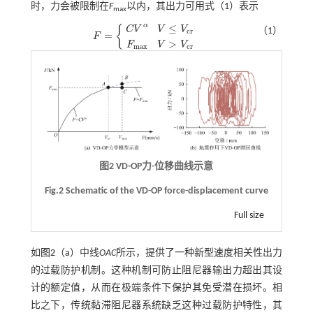
时，力会被限制在
F
以内，其出力可用
式（1）
表示
max
α
≤
{
C
V
V
V
（1）
c
r
=
F
F
=
C
V
α
V
≤
V
c
r
F
m
a
x
V
>
V
c
r
>
F
V
V
m
a
x
c
r
图2 VD-OP力-位移曲线示意
Fig.2 Schematic of the VD-OP force-displacement curve
Full size
如
图2
（a）中线
OAC
所示，提供了一种新型速度相关性出力
的过载防护机制。这种机制可防止阻尼器输出力超出其设
计的额定值，从而在极端条件下保护其免受潜在损坏。相
比之下，传统黏滞阻尼器系统缺乏这种过载防护特性，其