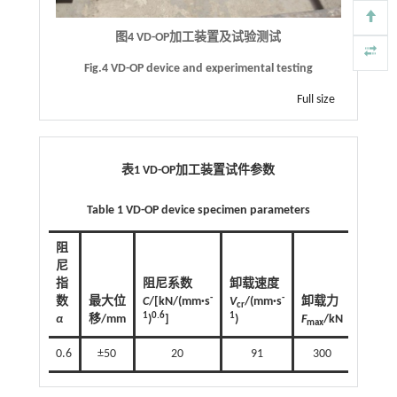
图4 VD-OP加工装置及试验测试
Fig.4 VD-OP device and experimental testing
Full size
表1
VD-OP
加工装置试件参数
Table 1 VD-OP device specimen parameters
阻
尼
指
阻尼系数
卸载速度
-
-
数
最大位
C
/[kN/(mm·s
V
/(mm·s
卸载力
cr
1
0.6
1
α
移/mm
)
]
)
F
/kN
max
0.6
±50
20
91
300