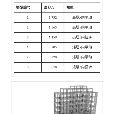
振型编号
周期/s
振型
1
1.752
高塔
X
向平动
2
1.565
高塔
Y
向平动
3
1.158
高塔
Z
向扭转
1
0.785
矮塔
X
向平动
2
0.728
矮塔
Y
向平动
3
0.618
矮塔
Z
向扭转