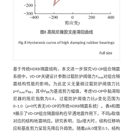
图8 高阻尼橡胶支座滞回曲线
Fig.8 Hysteresis curve of high damping rubber bearings
Full size
基于传统HDRB隔震结构，本文进一步探究VD-OP组合隔震
系统中，VD-OP关键设计参数过载防护阈值力
F
对组合隔
max
震结构性能的影响。为此定义无量纲过载防护阈值力比
ρ
=
F
/
F
，其中
F
为基底剪力幅值，考虑VD-OP中黏滞阻
max
BR
BR
尼器的阻尼指数为0.6，过载防护阈值力比
ρ
变化范围为
0~1.0（
ρ
=0代表无VD-OP的传统HDRB隔震系统）。
表4
和
图
9
展示了VD-OP组合隔震结构在罕遇地震作用下，不同
ρ
取值
对应的结构地震响应。研究表明，当
ρ
增大时，结构位移响
应和基底剪力呈现先降后升趋势。随着
ρ
从0增至0.5，结构