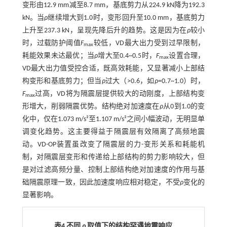
变形由12.9 mm减至8.7 mm，基底剪力从224.9 kN降为192.3
kN。当
ρ
继续增大到1.0时，变形回升至10.0 mm，基底剪力
上升至237.3 kN，呈现先降后升的趋势。这是因为在
ρ
较小
时，过载防护阈值
F
较低，VD最大出力受到过早限制，
max
耗能效果未达最优；当
ρ
增大至0.4~0.5时，
F
设置合理，
max
VD最大出力值受控合适，既高效耗能，又显著减小上部结
构变形和基底剪力；但当
ρ
过大（>0.6，如
ρ
=0.7~1.0）时，
F
过高，VD将为隔震层提供较大的动刚度，上部结构变
max
形增大，削弱隔震优势。结构绝对加速度在
ρ
从0到1.0的变
化中，仅在1.073 m/s²至1.107 m/s²之间小幅波动，无明显单
调变化趋势。这主要得益于隔震层有效隔离了高频地震
动。VD-OP装置虽改变了隔震层的力-变形关系和耗能机
制，对隔震层变形和传递给上部结构的剪力影响较大，但
是对过滤高频分量、控制上部结构绝对加速度的作用与基
础隔震原理一致，因此加速度响应相对稳定，不受
ρ
变化的
显著影响。
表4 不同
ρ
取值下的结构罕遇地震响应