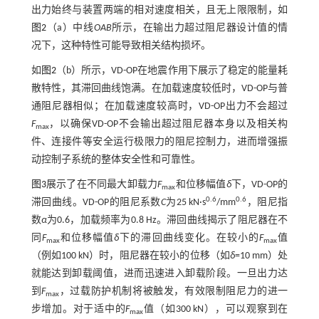
出力始终与装置两端的相对速度相关，且无上限限制，如
图2
（a）中线
OAB
所示，在输出力超过阻尼器设计值的情
况下，这种特性可能导致相关结构损坏。
如
图2
（b）所示，VD-OP在地震作用下展示了稳定的能量耗
散特性，其滞回曲线饱满。在加载速度较低时，VD-OP与普
通阻尼器相似；在加载速度较高时，VD-OP出力不会超过
F
，以确保VD-OP不会输出超过阻尼器本身以及相关构
max
件、连接件等安全运行极限力的阻尼控制力，进而增强振
动控制子系统的整体安全性和可靠性。
图3
展示了在不同最大卸载力
F
和位移幅值
δ
下，VD-OP的
max
0.6
0.6
滞回曲线。VD-OP的阻尼系数
C
为25 kN·s
/mm
，阻尼指
数
α
为0.6，加载频率为0.8 Hz。滞回曲线揭示了阻尼器在不
同
F
和位移幅值
δ
下的滞回曲线变化。在较小的
F
值
max
max
（例如100 kN）时，阻尼器在较小的位移（如
δ
=10 mm）处
就能达到卸载阈值，进而迅速进入卸载阶段。一旦出力达
到
F
，过载防护机制将被触发，有效限制阻尼力的进一
max
步增加。对于适中的
F
值（如300 kN），可以观察到在
max