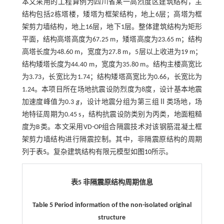
本文采用的工程算例为四川省某一高烈度区建筑结构，主
结构包括2栋塔楼，矮塔为框架结构，地上6层；高塔为框
架剪力墙结构，地上16层，地下1层。整体建筑结构为矩形
平面，结构高塔高度为67.25 m，矮塔高度为23.65 m；结构
高塔长度为48.60 m，宽度为27.8 m，5层以上收进为19 m；
结构矮塔长度为44.40 m，宽度为35.80 m。结构主楼高宽比
为3.73，长宽比为1.74；结构矮塔高宽比为0.66，长宽比为
1.24。本项目所在场地抗震设防烈度为8度，设计基本地震
加速度峰值为0.3
g
，设计地震分组为第三组Ⅱ类场地，场
地特征周期为0.45 s，结构抗震设防类别为丙类，地面粗糙
度为B类。本文采用VD-OP组合隔震技术对该钢筋混凝土框
架剪力墙结构进行隔震控制。其中，非隔震原结构的周期
列于
表5
。复杂建筑结构有限元模型如
图10
所示。
表5 非隔震原结构周期信息
Table 5 Period information of the non-isolated original
structure