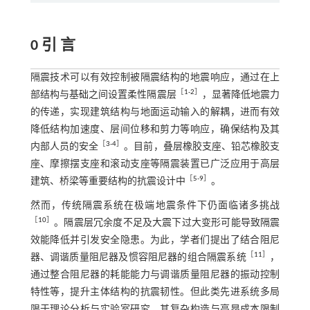
0 引 言
隔震技术可以有效控制被隔震结构的地震响应，通过在上
［
1
-
2
］
部结构与基础之间设置柔性隔震层
，显著降低地震力
的传递，实现建筑结构与地面运动输入的解耦，进而有效
降低结构加速度、层间位移和剪力等响应，确保结构及其
［
3
-
4
］
内部人员的安全
。目前，叠层橡胶支座、铅芯橡胶支
座、摩擦摆支座和滚动支座等隔震装置已广泛应用于高层
［
5
-
9
］
建筑、桥梁等重要结构的抗震设计中
。
然而，传统隔震系统在极端地震条件下仍面临诸多挑战
［
10
］
。隔震层冗余度不足及大震下过大变形可能导致隔震
效能降低并引发安全隐患。为此，学者们提出了结合阻尼
［
11
］
器、调谐质量阻尼器及惯容阻尼器的组合隔震系统
，
通过整合阻尼器的耗能能力与调谐质量阻尼器的振动控制
特性等，提升主体结构的抗震韧性。但此类先进系统多局
限于理论分析与实验室研究，其复杂构造与高昂成本限制