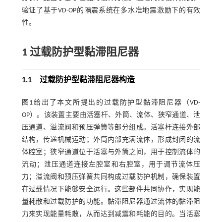
验证了基于VD-OP的隔震系统在多水准地震激励下的有效
性。
1 过载防护型黏滞阻尼器
1.1
过载防护型黏滞阻尼器构造
图1
给出了本文所提出的过载防护型黏滞阻尼器（VD-
OP）。该装置主要由活塞杆、外筒、流体、狭窄通道、泄
压通道、溢流阀和预压弹簧等部分组成。活塞杆连接外部
结构，传递机械运动；外筒内部充满流体，形成封闭的流
体腔室；狭窄通道位于活塞与外筒之间，用于控制流体的
流动；泄压通道连接左腔室和右腔室，用于调节流体压
力；溢流阀和预压弹簧共同构成过载防护机制，确保装置
在过载情况下能够安全运行。这些部件共同协作，实现能
量耗散和过载防护的功能。黏滞阻尼器通过流体的黏滞阻
力来实现能量耗散，从而达到减震和耗能的目的。当活塞