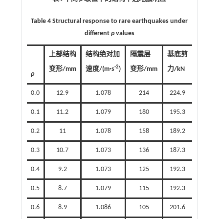
Table 4 Structural response to rare earthquakes under
different
ρ
values
上部结构
结构绝对加
隔震层
基底剪
-2
变形/mm
速度/(m·s
)
变形/mm
力/kN
ρ
0.0
12.9
1.078
214
224.9
0.1
11.2
1.079
180
195.3
0.2
11
1.078
158
189.2
0.3
10.7
1.073
136
187.3
0.4
9.2
1.073
125
192.3
0.5
8.7
1.079
115
192.3
0.6
8.9
1.086
105
201.6