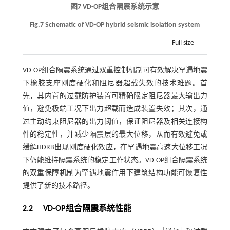
图7 VD-OP组合隔震系统示意
Fig.7 Schematic of VD-OP hybrid seismic isolation system
Full size
VD-OP组合隔震系统通过双重控制机制可有效解决罕遇地震
下橡胶支座刚度硬化和阻尼器超载失效的技术难题。首
先，其内置的过载防护装置可精确限定阻尼器最大输出力
值，避免极端工况下出力超载而造成装置失效；其次，通
过主动约束阻尼器的出力阈值，保证阻尼器及相关连接构
件的稳定性，并减少隔震层的最大位移，从而有效避免或
缓解HDRB出现刚度硬化效应，在罕遇地震高速大位移工况
下仍能维持隔震系统的稳定工作状态。VD-OP组合隔震系统
的双重保障机制为罕遇地震作用下建筑结构功能可恢复性
提供了新的技术路径。
2.2
VD-OP
组合隔震系统性能