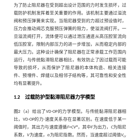
为了防止阻尼器在受到超出设计范围的力时发生损坏，过
载防护机制发挥着至关重要的作用。该机制主要通过溢流
阀和预压弹簧来实现。当阻尼器受到的力超过预设值时，
压力会推动阀芯克服预压弹簧的阻力，使溢流阀打开。一
旦溢流阀打开，流体便可以通过泄压通道从高压腔室流向
低压腔室，限制内部压力的进一步增加，从而稳定内部的
最大压力。这种设计确保了阻尼器在正常承载工作范围内
运行，与传统黏滞阻尼器相比，有效防止了因过载而可能
导致的损坏，从而保护了阻尼器的本体构造、相关连接
件、预埋件、焊缝以及相邻子结构等，其可靠性和安全性
均有显著提升。
1.2
过载防护型黏滞阻尼器力学模型
图2
（a）给出了VD-OP的力学模型。与传统黏滞阻尼器相
比，VD-OP的力-速度关系存在显著区别。在速度低于某一
α
阈值时，其出力与速度遵循
F=CV
，其中
F
为出力，
C
为阻尼
系数，
V
为速度，
α
为阻尼指数。然而，当速度超过阈值
V
cr