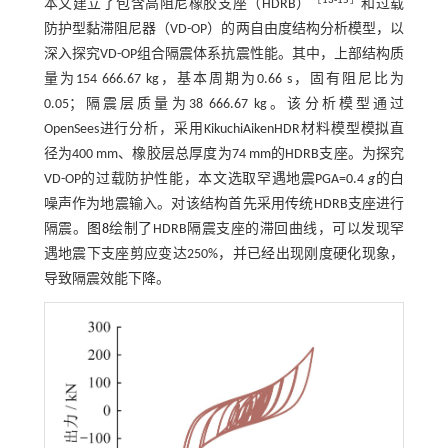
［
13
-
15
］
本文建立了包含高阻尼橡胶支座（HDRB）
和过载
防护型黏滞阻尼器（VD-OP）的两自由度结构分析模型，以
深入探究VD-OP组合隔震体系抗震性能。其中，上部结构质
量为154 666.67 kg，基本周期为0.66 s，固有阻尼比为
0.05；隔震层质量为38 666.67 kg。该分析模型通过
OpenSees进行分析，采用KikuchiAikenHDR材料模型模拟直
径为400 mm、橡胶层总厚度为74 mm的HDRB支座。为探究
VD-OP的过载防护性能，本文选取罕遇地震PGA=0.4
g
的白
噪声作为地震输入。对该结构首先采用传统HDRB支座进行
隔震。
图8
绘制了HDRB隔震支座的滞回曲线，可以发现罕
遇地震下支座剪应变达250%，并已经出现刚度硬化现象，
导致隔震效能下降。