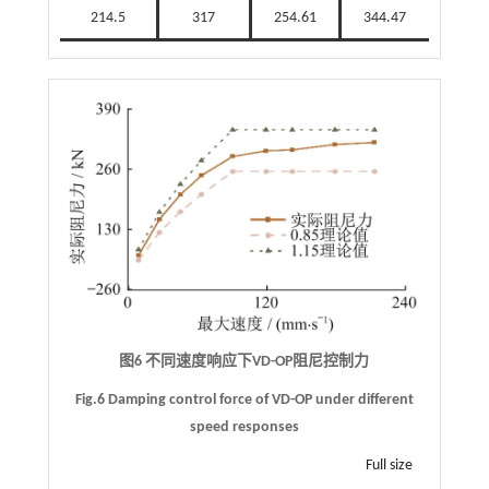
214.5
317
254.61
344.47
图6 不同速度响应下VD-OP阻尼控制力
Fig.6 Damping control force of VD-OP under different
speed responses
Full size