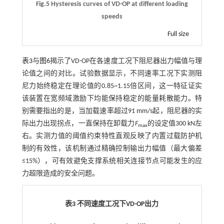
Fig.5 Hysteresis curves of VD-OP at different loading
speeds
Full size
表3
与
图6
揭示了VD-OP在各速度工况下阻尼器出力幅值与理
论值之间的对比。试验数据显示，不同速率工况下实测阻
尼力始终稳定在理论值的0.85~1.15倍区间，这一特征证实
该装置在宽频域激励下均能保持稳定的能量耗散能力。特
别需要指出的是，当加载速率超过91 mm/s起，阻尼器的实
际出力出现拐点，一直保持在卸载力
F
的设定值300 kN左
max
右。实测力值的阈值约束特性直观反映了内置过载防护机
制的有效性，该机制通过精确控制输出力幅值（最大偏差
≤15%），可有效避免支撑系统相关连接节点可能发生的应
力超限造成的安全问题。
表3 不同速度工况下
VD-OP
出力