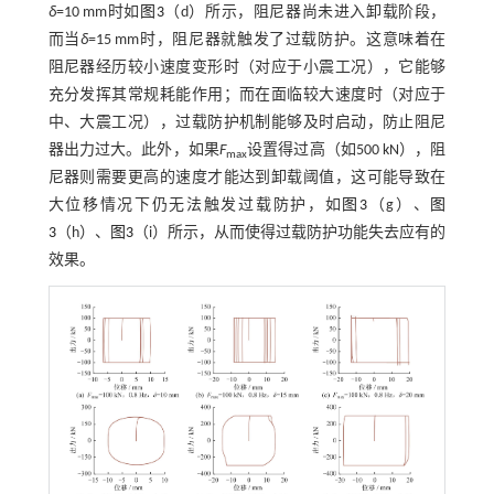
δ
=10 mm时如
图3
（d）所示，阻尼器尚未进入卸载阶段，
而当
δ
=15 mm时，阻尼器就触发了过载防护。这意味着在
阻尼器经历较小速度变形时（对应于小震工况），它能够
充分发挥其常规耗能作用；而在面临较大速度时（对应于
中、大震工况），过载防护机制能够及时启动，防止阻尼
器出力过大。此外，如果
F
设置得过高（如500 kN），阻
max
尼器则需要更高的速度才能达到卸载阈值，这可能导致在
大位移情况下仍无法触发过载防护，如
图3
（g）、
图
3
（h）、
图3
（i）所示，从而使得过载防护功能失去应有的
效果。