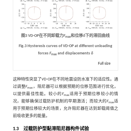
图3 VD-OP在不同卸载力
F
和位移
δ
下的滞回曲线
max
Fig.3 Hysteresis curves of VD-OP at different unloading
forces
F
and displacements
δ
max
Full size
这种特性突显了VD-OP在不同地震设防水准下的适应性。通
过调整
F
，阻尼器可以根据预期的位移范围进行优化，
max
以提供最佳性能。较小的
F
适用于预期位移较小的情
max
况，能够确保过载防护机制的早期激活；而较大的
F
适
max
用于预期位移较大的场景，允许阻尼器在达到卸载阈值之
前吸收更多的能量。
1.3
过载防护型黏滞阻尼器构件试验