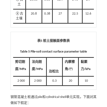
土
⑧古
20.8
0.38
27
22.5
12.6
土壤
表5 桩土接触面参数表
Table 5 Pile-soil contact surface parameter table
剪切刚
法向刚
内摩擦
黏聚
度/MPa
度/MPa
角/(°)
力/kPa
泊松比
2 000
2 000
0.3
20
10
钢管混凝土桩通过pile和cylindrical-shell单元实现。下面对其
做如下假定：