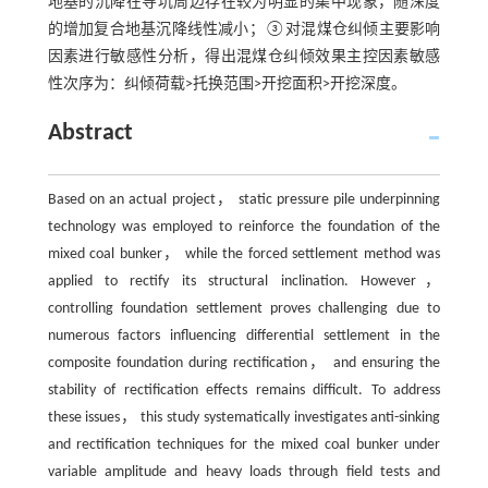
地基的沉降在导坑周边存在较为明显的集中现象，随深度
的增加复合地基沉降线性减小；③对混煤仓纠倾主要影响
因素进行敏感性分析，得出混煤仓纠倾效果主控因素敏感
性次序为：纠倾荷载>托换范围>开挖面积>开挖深度。
Abstract
Based on an actual project， static pressure pile underpinning
technology was employed to reinforce the foundation of the
mixed coal bunker， while the forced settlement method was
applied to rectify its structural inclination. However，
controlling foundation settlement proves challenging due to
numerous factors influencing differential settlement in the
composite foundation during rectification， and ensuring the
stability of rectification effects remains difficult. To address
these issues， this study systematically investigates anti-sinking
and rectification techniques for the mixed coal bunker under
variable amplitude and heavy loads through field tests and