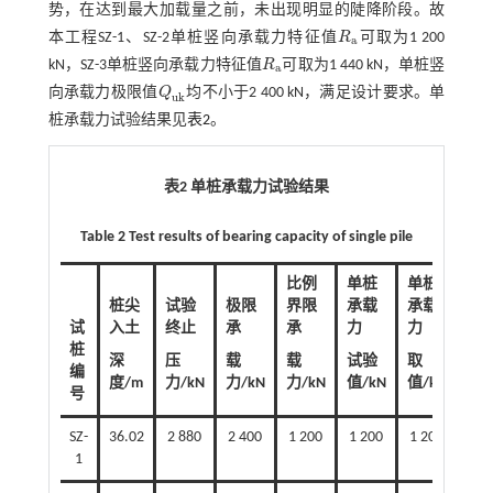
势，在达到最大加载量之前，未出现明显的陡降阶段。故
本工程SZ-1、SZ-2单桩竖向承载力特征值
R
可取为1 200
R
a
a
kN，SZ-3单桩竖向承载力特征值
R
可取为1 440 kN，单桩竖
R
a
a
向承载力极限值
Q
均不小于2 400 kN，满足设计要求。单
Q
u
k
u
k
桩承载力试验结果见
表2
。
表2 单桩承载力试验结果
Table 2 Test results of bearing capacity of single pile
比例
单桩
单桩
桩尖
试验
极限
界限
承载
承载
试
入土
终止
承
承
力
力
桩
深
压
载
载
试验
取
编
度/m
力/kN
力/kN
力/kN
值/kN
值/kN
号
SZ-
36.02
2 880
2 400
1 200
1 200
1 200
1