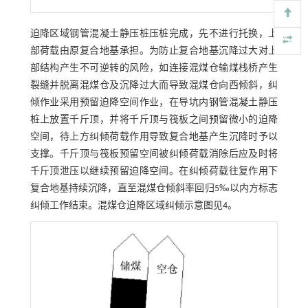
迫降区域钢管混凝土静压桩压桩完成，先不进行托换，上
部荷载由原复合地基承担。为防止复合地基沉降过大对上
部结构产生不可逆转的风险，如连接混煤仓输煤栈桥产生
裂缝并脱离混煤仓及沉降过大而导致混煤仓向西倾斜，纠
倾作业采用预留迫降空间作业，在导坑内钢管混凝土静压
桩上放置千斤顶，并将千斤顶与筏板之间预留微小的迫降
空间，待上方纠倾荷载作用导致复合地基产生沉降时予以
支撑。千斤顶与筏板预留空间被纠倾荷载消除后应及时将
千斤顶泄压以继续预留迫降空间。在纠倾荷载往复作用下
复合地基持续沉降，直至混煤仓倾斜率回归5‰以内方标志
纠倾工作结束。混煤仓迫降区域纠倾示意图见4。