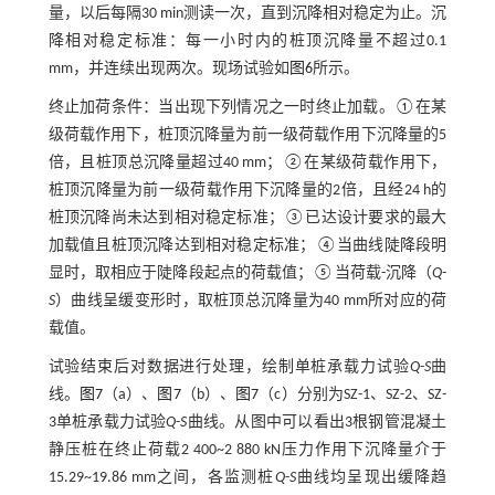
量，以后每隔30 min测读一次，直到沉降相对稳定为止。沉
降相对稳定标准：每一小时内的桩顶沉降量不超过0.1
mm，并连续出现两次。现场试验如
图6
所示。
终止加荷条件：当出现下列情况之一时终止加载。①在某
级荷载作用下，桩顶沉降量为前一级荷载作用下沉降量的5
倍，且桩顶总沉降量超过40 mm；②在某级荷载作用下，
桩顶沉降量为前一级荷载作用下沉降量的2倍，且经24 h的
桩顶沉降尚未达到相对稳定标准；③已达设计要求的最大
加载值且桩顶沉降达到相对稳定标准；④当曲线陡降段明
显时，取相应于陡降段起点的荷载值；⑤当荷载-沉降（
Q
-
S
）曲线呈缓变形时，取桩顶总沉降量为40 mm所对应的荷
载值。
试验结束后对数据进行处理，绘制单桩承载力试验
Q
-
S
曲
线。
图7
（a）、
图7
（b）、
图7
（c）分别为SZ-1、SZ-2、SZ-
3单桩承载力试验
Q
-
S
曲线。从图中可以看出3根钢管混凝土
静压桩在终止荷载2 400~2 880 kN压力作用下沉降量介于
15.29~19.86 mm之间，各监测桩
Q
-
S
曲线均呈现出缓降趋