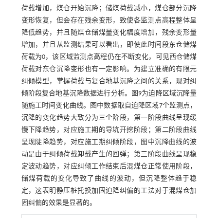
荷载增加，煤仓开始沉降；储煤荷载减小，煤仓部分沉降
变形恢复，但会存在残余变形，致使各监测点高程整体呈
降低趋势，并且随煤仓储煤量变化幅度增加，残余变形量
增加，并且从监测结果可以看出，即使此时间段东仓储煤
荷载为0，该区域监测点高程仍在不断变化，可见西仓储煤
荷载对东仓沉降变形也有一定影响。为建立准确的有限元
纠倾模型，掌握荷载与复合地基沉降之间的关系，现对纠
倾阶段复合地基沉降数据进行分析。
图9
为迫降区域沉降量
随施工时间变化曲线。图中数据取自迫降区域7个监测点，
沉降的变化趋势大致分为三个阶段，第一阶段曲线呈现缓
慢下降趋势，对应施工期的导坑开挖阶段；第二阶段曲线
呈现陡降趋势，对应施工期纠倾阶段，图中沉降曲线的波
动是由于纠倾荷载卸载产生的回弹；第三阶段曲线呈现稳
定波动趋势，对应纠倾工作结束后混煤仓正常使用阶段，
储煤荷载的变化导致了曲线的波动，但沉降整体趋于稳
定，这表明静压桩托换加固迫降纠偏的工法对于混煤仓加
固纠偏的效果是显著的。