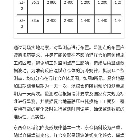
SZ-
36.1
2 880
2 400
1 200
1 200
1 200
2
SZ-
33.6
2 400
2 400
1 440
1 440
1 440
3
通过现场实地勘察，对监测点进行布置。监测点的布置应
遵循规范要求，并尽可能设置在不影响混煤仓加固纠倾施
工的区域，避免施工对监测点产生影响，造成后续监测数
据波动。为准确反应混煤仓仓体的沉降规律，拟设14个监
测点，均匀分布在混煤仓仓体周围，如
图8
所示。复合地基
加固期测量周期为一天一次，混煤仓迫降纠倾阶段测量周
期为一天两次。监测过程根据设计要求及国家有关规范标
准进行监测，并根据复合地基静压桩托换施工工期及上覆
变幅荷载的变化及时进行监测时间调整，确保监测数据的
准确性、真实性。
东西仓区域沉降变形规律基本一致，东仓倾斜较为严重，
随煤仓储煤量变化，煤仓变形呈现波浪线变化趋势，储煤