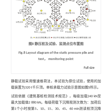
图8 静压桩及试验、监测点位布置图
Fig.8 Layout diagram of the static pressure pile and
test， monitoring point
Full size
静载试验采用慢速维荷法，本试验为原位试验，使用的加
载装置为320 t千斤顶。单桩承载力试验示意图如
图5
所示。
试验依据《建筑基桩检测技术规范》，每级加载240 kN至
最大加载值2 880 kN。每级荷载下沉降观测次数为：加荷后
第1个小时按第5、10、15、30、45、60 min测读桩顶沉降