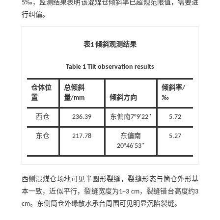
5‰，监测结果表明该混煤仓倾斜率已超规范限值，需要进
行纠偏。
表1 倾斜观测结果
Table 1 Tilt observation results
仓体位
总倾斜
倾斜率/
置
量/mm
倾斜方向
‰
西仓
236.39
东偏南7°9'22''
5.72
东仓
217.78
东偏南
5.27
20°46'53''
西侧混煤仓场地可见半圆形裂缝，裂缝形态与筒仓外形基
本一致，近似平行，裂缝宽度为1~3 cm，裂缝错台高度约3
cm。东侧筒仓外缘散水承台周围可见明显沉陷裂缝。