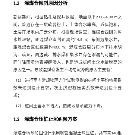
1.2
混煤仓倾斜原因分析
勘察期间，根据钻孔及探井数据，地面以下2.00~4.00 m之
间，普遍存在一层软弱粉土，土体含水率高，近似饱和，
土层在场地内广泛分布。根据现场调查，混煤仓西侧为污
水处理站，距混煤仓直线距离约14.5 m；东侧为集水井，
距混煤仓直线距离约40.0 m；混煤仓四周分布地下排水明
沟、暗涵，周边截、排水渠和集水井存在渗漏的可能性。
同时降雨沿地表裂缝渗入，也是造成桩间土含水量增高的
原因之一。导致混煤仓发生不均匀沉降的原因主要有：
（1） 进行室内常规物理力学试验测得的桩间土平均挤密系
数未达到设计要求，灰土挤密桩压实系数未达到设计要
求；
（2） 桩间土含水率增大，造成地基承载力下降。
1.3
混煤仓压桩止沉纠倾方案
混煤仓地基加固设计采用钢管混凝土静压桩，共布置140根