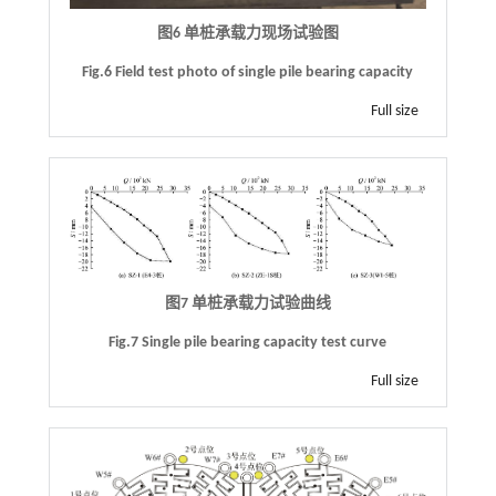
图6 单桩承载力现场试验图
Fig.6 Field test photo of single pile bearing capacity
Full size
图7 单桩承载力试验曲线
Fig.7 Single pile bearing capacity test curve
Full size