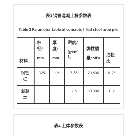
表3 钢管混凝土桩参数表
Table 3 Parameter table of concrete filled steel tube pile
桩
厚
密度/
径/
度/
弹性模
-
(g·cm
泊松
3
mm
mm
)
量/MPa
材料
比
钢管
325
12
7.85
20 600
0.25
桩
混凝
-
-
2.5
30 000
0.2
土
表4 土体参数表