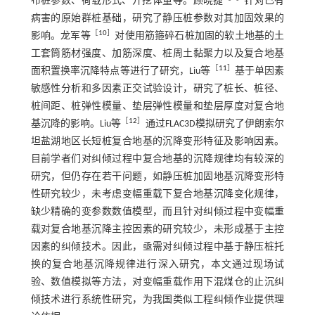
布桩参数、荷载形式、开挖体量等。顾晓捷
针对已有
病害的原始群桩基础，研究了静压桩参数对其加固效果的
［
10
］
影响。龙军等
对使用筋箍碎石桩加固的软土地基的土
工套筒筋材强度、加筋深度、桩周土黏聚力以及复合地基
［
11
］
面积置换率沉降特点等进行了研究，Liu等
基于单因素
敏感性分析和多因素正交试验设计，研究了桩长、桩径、
桩间距、桩弹性模量、垫层弹性模量和垫层厚度对复合地
［
12
］
基沉降的影响。Liu等
通过FLAC3D模拟研究了伊朗索尔
坦盐湖地区长短桩复合地基的沉降变形特征及影响因素。
目前学者们对纠倾过程中复合地基的沉降规律均有较深的
研究，但仍存在若干问题，如静压桩加固地基沉降变形特
性研究较少，未考虑变幅重载下复合地基沉降变化规律，
缺少精确的变参数数值模型，而且针对纠倾过程中变幅重
载对复合地基沉降主控因素的研究较少，未形成基于主控
因素的纠倾技术。因此，亟需对纠倾过程中基于静压桩托
换的复合地基沉降规律进行深入研究，本文通过现场试
验、数值模拟等方法，对变幅重载作用下混煤仓的止沉纠
倾技术进行系统性研究，为我国类似工程纠倾作业提供理