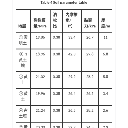
Table 4 Soil parameter table
泊
内摩擦
弹性模
松
角/
黏聚
厚
地层
量/MPa
比
（°）
力/kPa
度/m
①素
19.86
0.38
33.4
26.7
11
填土
③-1
18.96
0.38
42.3
29.8
6.8
黄土
壤
③黄
21.02
0.38
29.2
28.2
8.8
土
⑤黄
19.96
0.38
26.4
26.5
3.4
土
⑥古
21.24
0.38
26.5
28.2
2.6
土壤
⑦黄
20.30
0.38
32.9
24.5
2.9