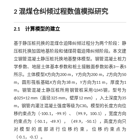
2 混煤仓纠倾过程数值模拟研究
2.1
计算模型的建立
基于静压桩托换的混煤仓迫降纠倾过程分为两个阶段：静
压桩托换加固地基阶段和储煤荷载迫降纠倾阶段。本文建
立钢管混凝土静压桩托换地基整体模型。钢管混凝土桩力
学参数、地层土体基本参数和桩土接触面参数如
表3
—
表5
所示。土体模型
X
方向为200 m，
Y
方向为200 m，
Z
方向为50
m，圆形筏板基础
X
方向为38 m，
Y
方向为11 m，厚度为1
m。钢管混凝土静压桩所用钢管桩采用Q345钢，型号为
ϕ
325×12 mm（直径325 mm，壁厚12 mm），入土深度为35
m，钢管内灌注混凝土强度等级为C30。模型的长度方向位
移约束点为（-100.1，-99.9）、（99.9，100.1），宽度方向
约束点为（-50.1，-49.9），（49.9，-50.1），高度方向只
对模型的底部进行位移约束，位移约束点为
（-0.1，-0.1）。