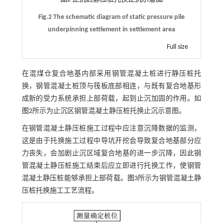
Fig.2 The schematic diagram of static pressure pile
underpinning settlement in settlement area
Full size
在混煤仓复合地基内部采用钢管混凝土桩进行静压桩托
换，钢管混凝土桩顶与筏板底部相连，与既有复合地基形
成新的受力系统承担上部荷载，起到止沉加固的作用。如
图2
所示为止沉区钢管混凝土静压桩托换止沉示意图。
在钢管混凝土静压桩施工过程中应注意沉降数据的监测，
这是由于托换施工过程中导坑开挖会导致复合地基部分应
力丧失，会加剧止沉区域复合地基的进一步沉降，因此钢
管混凝土静压桩施工结束后应立即进行托换工作，使钢管
混凝土静压桩能够承担上部荷载。
图3
所示为钢管混凝土静
压桩托换施工工艺流程。