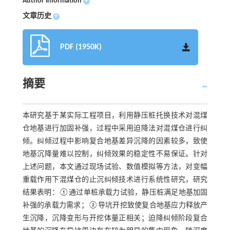
Author information
+
文章历史
+
PDF (1950K)
摘要
本研究基于某实际工程项目，利用静压桩托换技术对混煤
仓地基进行加固补强，过程中采用迫降法对混煤仓进行纠
倾。纠倾过程中影响复合地基差异沉降的因素较多，致使
地基沉降量难以控制，纠倾效果的稳定性不易保证。针对
上述问题，本文通过现场试验、数值模拟等方法，对变幅
重载作用下混煤仓的止沉纠倾技术进行系统性研究，研究
结果表明：①通过单桩承载力试验，静压桩满足地基加固
补强的承载力需求；②导坑开挖致使复合地基应力释放产
生沉降，沉降变形与开挖体量正相关；迫降纠倾阶段复合