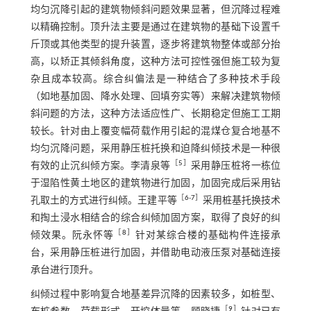
均匀沉降引起的建筑物倾斜问题效果显著，但沉降过程难
以精确控制。顶升法主要是通过在建筑物的基础下设置千
斤顶或其他类型的提升装置，逐步将建筑物整体或部分抬
高，以矫正其倾斜角度，这种方法可控性强但施工较为复
杂且成本较高。综合纠偏法是一种结合了多种技术手段
（如地基加固、降水处理、回填夯实等）来解决建筑物倾
斜问题的方法，这种方法适应性广、长期稳定但施工工期
较长。针对由上覆变幅荷载作用引起的混煤仓复合地基不
均匀沉降问题，采用静压桩托换和迫降纠倾技术是一种很
［
5
］
有效的止沉纠倾方案。李清泉等
采用静压桩将一栋位
于湿陷性黄土地区的建筑物进行加固，加固完成后采用钻
［
6
-
7
］
孔取土的方式进行纠倾。王建平等
采用桩基托换技术
和掏土浸水相结合的综合纠倾加固方案，取得了良好的纠
［
8
］
倾效果。阮永怀等
针对某综合楼的基础构件连接承
台，采用静压桩进行加固，并借助电动液压泵对基础连接
承台进行顶升。
纠倾过程中影响复合地基差异沉降的因素较多，如桩型、
［
9
］