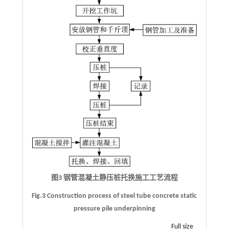
图3 钢管混凝土静压桩托换施工工艺流程
Fig.3 Construction process of steel tube concrete static
pressure pile underpinning
Full size