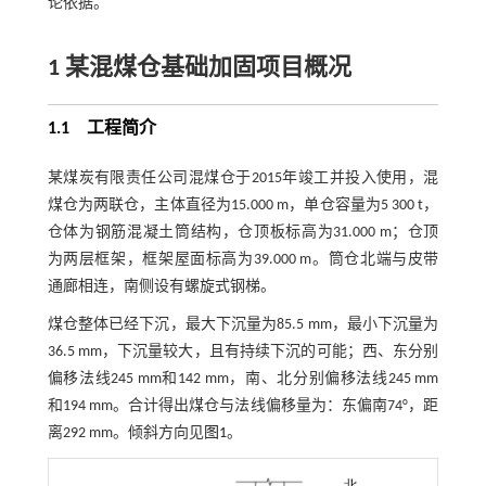
论依据。
1 某混煤仓基础加固项目概况
1.1
工程简介
某煤炭有限责任公司混煤仓于2015年竣工并投入使用，混
煤仓为两联仓，主体直径为15.000 m，单仓容量为5 300 t，
仓体为钢筋混凝土筒结构，仓顶板标高为31.000 m；仓顶
为两层框架，框架屋面标高为39.000 m。筒仓北端与皮带
通廊相连，南侧设有螺旋式钢梯。
煤仓整体已经下沉，最大下沉量为85.5 mm，最小下沉量为
36.5 mm，下沉量较大，且有持续下沉的可能；西、东分别
偏移法线245 mm和142 mm，南、北分别偏移法线245 mm
和194 mm。合计得出煤仓与法线偏移量为：东偏南74°，距
离292 mm。倾斜方向见
图1
。