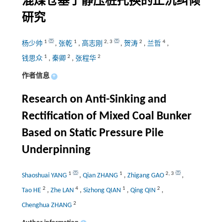
混煤仓基于静压桩托换的止沉纠倾
研究
1
1
2
,
3
2
4
杨少帅
,
张乾
,
高志刚
,
贺涛
,
兰哲
,
1
2
2
钱思众
,
秦卿
,
张程华
作者信息
+
Research on Anti-Sinking and
Rectification of Mixed Coal Bunker
Based on Static Pressure Pile
Underpinning
1
1
2
,
3
Shaoshuai YANG
,
Qian ZHANG
,
Zhigang GAO
,
2
4
1
2
Tao HE
,
Zhe LAN
,
Sizhong QIAN
,
Qing QIN
,
2
Chenghua ZHANG