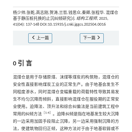
杨少帅,张乾,高志刚,贺涛,兰哲,钱思众,秦卿,张程华. 混煤仓
基于静压桩托换的止沉纠倾研究[J].
结构工程师
, 2025,
41(04): 137-148 DOI:10.15935/j.cnki.jggcs.202504.0016
上一篇
下一篇
0 引 言
混煤仓是用于存储原煤、沫煤等煤炭的构筑物，混煤仓的
安全性直接影响煤炭工业的正常生产。由于地基会发生不
同程度渗水，同时混煤仓变幅重载的荷载特性导致其易发
生不均匀沉降而倾斜，直接影响混煤仓在服役期的正常安
全使用。迫降法、顶升法和综合纠偏法是当前建筑工程中
［
1
-
4
］
常用的纠倾方法
。迫降纠倾是指在地基发生较大沉降
的一边采用加固手段阻止沉降，另一边采用强制沉降的方
法，使建筑物回归正倾，这种方法对于由于地基软弱或不