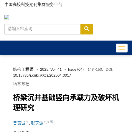
中国高校科技期刊集群服务平台
Toggle
结构工程师
››
2025, Vol. 41
››
Issue (04)
: 149 -160.
DOI:
10.15935/j.cnki.jggcs.202504.0017
地基基础
桥梁沉井基础竖向承载力及破坏机
理研究
1
1
,
2
吴意诚
,
彭天波