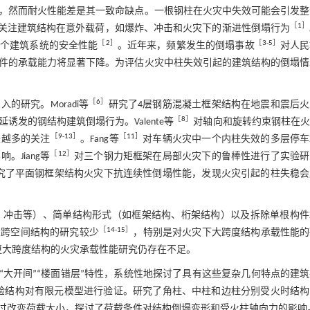
，然而耐火性能差是其一致命缺点。一根钢柱在火灾中失效可能会引发整
［
1
］
来越关注建筑结构在意外载荷，如爆炸、冲击和火灾下的渐进性倒塌行为
［
2
］
［
3
-
5
］
整个建筑系统的安全性能
。近年来，频繁发生的倒塌事故
对人民
件的承载能力将显著下降。为评估火灾中柱失效引起的建筑结构的倒塌情
［
6
］
研究。Moradi等
研究了4层钢筋混凝土框架结构在地震和震后火
［
8
］
诱发的钢结构建筑倒塌行为。Valente等
对轴向和旋转约束钢柱在火
［
9
-
13
］
［
11
］
来越多的关注
。Fang等
对车辆火灾中一个内柱失效的多层停车
［
12
］
Jiang等
对三个钢力矩框架在局部火灾下的鲁棒性进行了实验研
究了平面钢框架结构火灾下抗连续性倒塌性能，发现火灾引起的柱失稳会
、冲击等）、简单结构形式（如框架结构、桁架结构）以及拆除单根构件
［
14
-
15
］
大跨空间结构的研究较少
，特别是对火灾下大跨度结构承载性能的
更大跨度结构的火灾承载性能研究仍存在不足。
“大开间”“楼面错层”特性，系统性地探讨了具有这些复杂几何特点的建
试验结构对有限元模型进行验证。研究了角柱、中柱和边柱分别受火时结
过改变荷载大小，探讨了荷载条件对结构倒塌变形和受火柱轴向力的影响