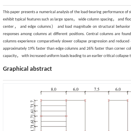
This paper presents a numerical analysis of the load-bearing performance of str
exhibit typical features such as large spans， wide column spacing， and flo
center， and edge columns） and load magnitude on structural behavior unde
responses among columns at different positions. Central columns are fo
columns experience comparatively slower collapse progression and reduced 
approximately 19% faster than edge columns and 26% faster than corner colu
capacity， with increased uniform loads leading to an earlier critical collapse 
Graphical abstract