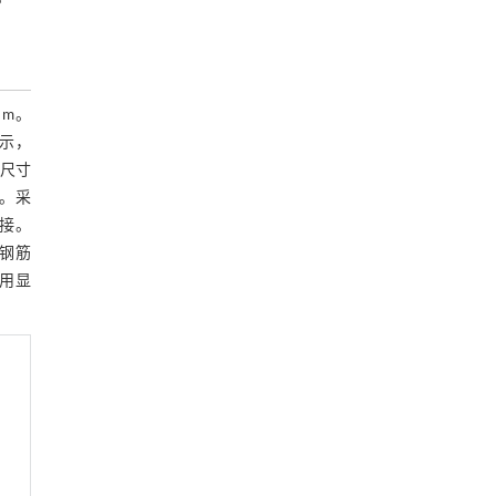
 m。
示，
面尺寸
a。采
连接。
。钢筋
采用显