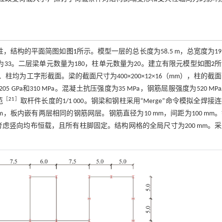
特性，结构的平面简图如
图1
所示。模型一层的总长度为58.5 m，总宽度为19
数量为33。二层梁单元数量为180，柱单元数量为20。建立有限元模型如
图2
所
为工字形截面。梁的截面尺寸为400×200×12×16（mm），柱的截
5 GPa和310 MPa。混凝土抗压强度为35 MPa，钢筋屈服强度为520 MP
［
21
］
范
取杆件长度的1/1 000。钢梁和钢柱采用“Merge”命令模拟全焊接
mm，板内嵌有两层相同的钢筋网层。钢筋直径为10 mm，间距为100 mm
义。模型考虑竖向均布恒载，且所有柱脚固定。结构网格的全局尺寸为200 mm。