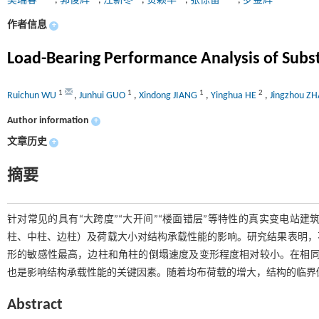
吴瑞春
,
郭俊辉
,
江新冬
,
贺颖华
,
张惊宙
,
罗金辉
作者信息
+
Load-Bearing Performance Analysis of Subst
1
1
1
2
Ruichun WU
,
Junhui GUO
,
Xindong JIANG
,
Yinghua HE
,
Jingzhou Z
Author information
+
文章历史
+
摘要
针对常见的具有“大跨度”“大开间”“楼面错层”等特性的真实变电站
柱、中柱、边柱）及荷载大小对结构承载性能的影响。研究结果表明，
形的敏感性最高，边柱和角柱的倒塌速度及变形程度相对较小。在相同条
也是影响结构承载性能的关键因素。随着均布荷载的增大，结构的临界
Abstract