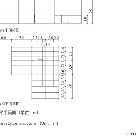
构平面简图（单位：m）
f substation structure （Unit：m）
Full siz