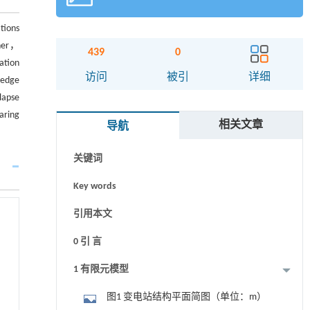
tions
rner，
439
0
ation
摘要
访问
被引
详细
 edge
lapse
Abstract
aring
相关文章
导航
Graphical abstract
关键词
Key words
引用本文
0 引 言
1 有限元模型
图1 变电站结构平面简图（单位：m）