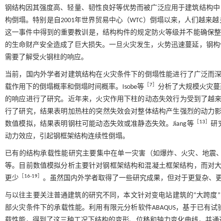
钢结构因其强度高、轻量、韧性良好等优势而被广泛应用于建筑结构中
构倒塌。特别是自2001年世界贸易中心（WTC）倒塌以来，人们越
这一事件中得到的重要教训是，结构构件的规定防火等级并不能确保
的生命财产安全造成了巨大损失。一旦火灾发生，火势迅速蔓延，钢构
需要了解受火钢柱的响应。
当前，国内外学者对建筑结构在火灾条件下的倒塌性能进行了广泛而深入的
［
7
］
载作用下的倒塌概率和倒塌时间概率。Isobe等
分析了大规模火灾蔓延
的响应进行了研究。近年来，火灾作用下柱的动态失效行为受到了越
行了研究，结果表明加热柱的突然失效会对整体结构产生强烈的动力影响。
［
13
］
数值模拟，结果表明钢柱可能动态失效或准静态失效。Jiang等
研
动力效应，引起钢框架结构连续性倒塌。
已有的结构承载性能研究主要集中在单一灾害（如爆炸、火灾、地震
等。目前数值模拟分析主要针对钢框架结构和混凝土框架结构，而对
［
16
-
19
］
更少
。虽然国内外学者取得了一些研究成果，但对于更复杂、
与以往主要关注普通建筑的研究不同，本文针对变电站建筑的“大跨度”
部火灾条件下的承载性能。利用有限元分析软件ABAQUS，基于已有
载性能，得到了这三种工况下结构的变形、位移和轴力变化曲线，并通