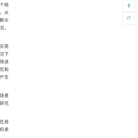
图17 受火柱轴力
个结
润滑接触副动态油膜厚度超声高分辨率测量中
[4]
。从
5 结 论
的弹流与声学耦合方法
群众
Engineering
. 2026, Vol.58(3): 1-303
参考文献
况，
https://doi.org/10.1016/j.eng.2026.01.014
铁基Lewis/Brønsted深共熔溶剂在尼龙66水解
[5]
灾荷
中的应用
灾下
Engineering
. 2026, Vol.58(3): 1-303
场进
https://doi.org/10.1016/j.eng.2026.02.001
究和
产生
场景
研究
筑在局
构的承
。