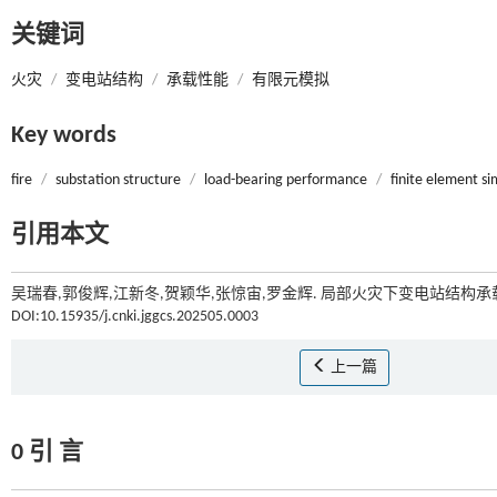
关键词
火灾
/
变电站结构
/
承载性能
/
有限元模拟
Key words
fire
/
substation structure
/
load-bearing performance
/
finite element si
引用本文
吴瑞春,郭俊辉,江新冬,贺颖华,张惊宙,罗金辉. 局部火灾下变电站结构承载
DOI:10.15935/j.cnki.jggcs.202505.0003
上一篇
0 引 言