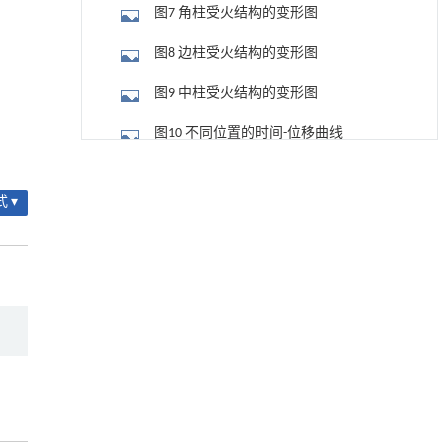
图7 角柱受火结构的变形图
图8 边柱受火结构的变形图
图9 中柱受火结构的变形图
图10 不同位置的时间-位移曲线
动力学引导的聚对苯二甲酸乙二酯可控低聚解
[1]
图11 无错层受火柱轴力
聚及其定制化高性能聚合物升级回收
 ▾
Engineering
. 2026, Vol.58(3): 1-303
图12 有错层受火柱轴力
https://doi.org/10.1016/j.eng.2026.02.010
4 荷载的影响
升级回收风力涡轮机叶片用环氧树脂制备高强
[2]
图13 均布荷载为15 kN/m2的位移云图
度黏合剂
Engineering
. 2026, Vol.58(3): 1-303
图14 均布荷载为20 kN/m2的位移云图
https://doi.org/10.1016/j.eng.2026.02.011
图15 均布荷载为25 kN/m2的位移云图
基于结构解析与催化机制的混杂酯酶工程改造
[3]
及其聚氨酯降解性能强化
图16 受火柱轴向位移-时间曲线图
Engineering
. 2026, Vol.58(3): 1-303
https://doi.org/10.1016/j.eng.2026.02.008