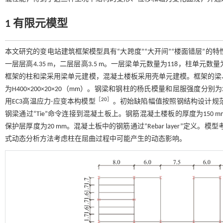
1 有限元模型
本文研究的变电站建筑框架模型具有“大跨度”“大开间”“楼面错层”的
一层层高4.35 m，二层层高3.5 m。一层梁单元数量为118，柱单元
框架的柱和梁采用梁单元建模，混凝土楼板采用壳单元建模。框架的梁、柱均
为H400×200×20×20（mm）。钢梁和钢柱的杨氏模量和屈服强度分别为20
［
20
］
用EC3高温应力-应变本构模型
。初始缺陷幅值按照钢结构设计规
钢梁通过“Tie”命令连接到混凝土板上。钢筋混凝土楼板的厚度为150 
保护层厚度为20 mm。混凝土板中的钢筋通过“Rebar layer”定
式动态分析方法考虑柱在屈曲过程中可能产生的动态影响。