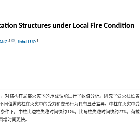
ation Structures under Local Fire Condition
2
3
HANG
,
Jinhui LUO
建筑，对结构在局部火灾下的承载性能进行了数值分析。研究了受火柱位
不同位置的柱在火灾中的受力和变形行为具有显著差异。中柱在火灾中受
件下，中柱比边柱失稳时间快约19%，比角柱失稳时间快约27%。荷
倒塌时间更快。