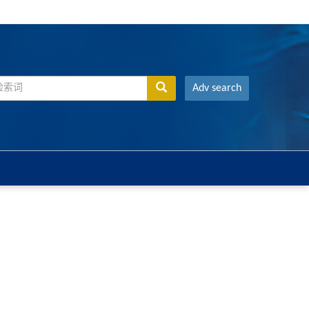
Adv search