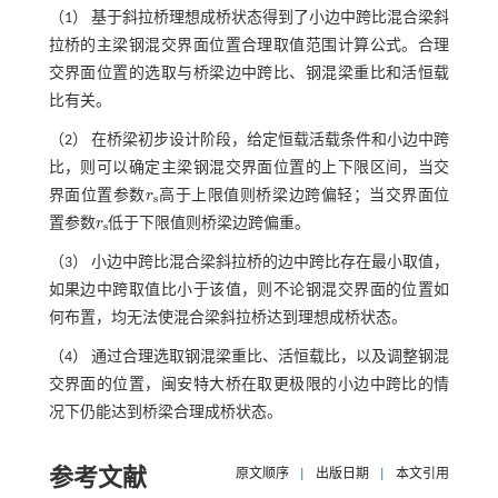
（1） 基于斜拉桥理想成桥状态得到了小边中跨比混合梁斜
拉桥的主梁钢混交界面位置合理取值范围计算公式。合理
交界面位置的选取与桥梁边中跨比、钢混梁重比和活恒载
比有关。
（2） 在桥梁初步设计阶段，给定恒载活载条件和小边中跨
比，则可以确定主梁钢混交界面位置的上下限区间，当交
界面位置参数
r
高于上限值则桥梁边跨偏轻；当交界面位
r
s
s
置参数
r
低于下限值则桥梁边跨偏重。
r
s
s
（3） 小边中跨比混合梁斜拉桥的边中跨比存在最小取值，
如果边中跨取值比小于该值，则不论钢混交界面的位置如
何布置，均无法使混合梁斜拉桥达到理想成桥状态。
（4） 通过合理选取钢混梁重比、活恒载比，以及调整钢混
交界面的位置，闽安特大桥在取更极限的小边中跨比的情
况下仍能达到桥梁合理成桥状态。
参考文献
原文顺序
|
出版日期
|
本文引用