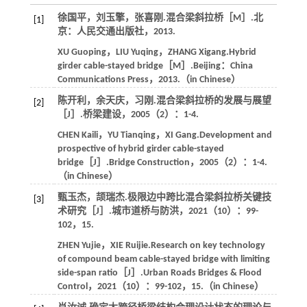
徐国平，刘玉擎，张喜刚.混合梁斜拉桥［M］.北
[1]
京：人民交通出版社，2013.
XU Guoping，LIU Yuqing，ZHANG Xigang.Hybrid
girder cable-stayed bridge［M］.Beijing：China
Communications Press，2013.（in Chinese）
陈开利，余天庆，习刚.混合梁斜拉桥的发展与展望
[2]
［J］.桥梁建设，2005（2）：1-4.
CHEN Kaili，YU Tianqing，XI Gang.Development and
prospective of hybrid girder cable-stayed
bridge［J］.Bridge Construction，2005（2）：1-4.
（in Chinese）
甄玉杰，颉瑞杰.极限边中跨比混合梁斜拉桥关键技
[3]
术研究［J］.城市道桥与防洪，2021（10）：99-
102，15.
ZHEN Yujie，XIE Ruijie.Research on key technology
of compound beam cable-stayed bridge with limiting
side-span ratio［J］.Urban Roads Bridges & Flood
Control，2021（10）：99-102，15.（in Chinese）