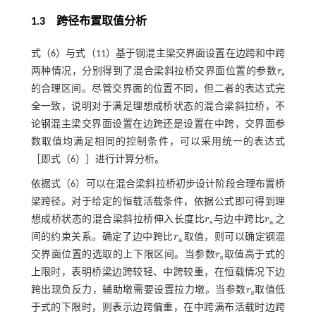
1.3
跨径布置取值分析
式（6）
与
式（11）
基于钢混主梁交界面设置在边跨和中跨
两种情况，分别得到了混合梁斜拉桥交界面位置的参数
r
r
s
s
的合理区间。尽管交界面的位置不同，但二者的表达式完
全一致，说明对于满足理想成桥状态的混合梁斜拉桥，不
论钢混主梁交界面设置在边跨还是设置在中跨，交界面参
数取值均满足相同的控制条件，可以采用统一的表达式
［即
式（6）
］进行计算分析。
依据
式（6）
可以在混合梁斜拉桥初步设计阶段合理布置桥
梁跨径。对于给定的恒载活载条件，依据公式即可得到理
想成桥状态的混合梁斜拉桥伸入长度比
r
与边中跨比
r
之
r
s
r
a
s
a
间的约束关系。确定了边中跨比
r
取值，则可以确定钢混
r
a
a
交界面位置的选取的上下限区间。当参数
r
取值高于式的
r
s
s
上限时，表明桥梁边跨较轻、中跨较重，在恒载情况下边
跨出现负反力，辅助墩需要设置拉力墩。当参数
r
取值低
r
s
s
于式的下限时，则表示边跨偏重，在中跨满布活载时边跨