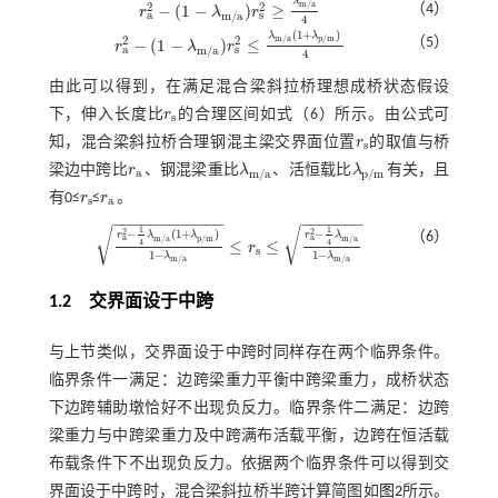
λ
m
/
a
2
2
（4）
−
(
1
−
)
≥
r
λ
r
r
a
2
-
(
1
-
λ
m
/
a
)
r
s
2
≥
λ
m
/
a
4
a
s
m
/
a
4
(
1
+
)
λ
λ
m
/
a
p
/
m
2
2
（5）
−
(
1
−
)
≤
r
λ
r
r
a
2
-
(
1
-
λ
m
/
a
)
r
s
2
≤
λ
m
/
a
(
1
+
λ
p
/
m
)
4
a
s
m
/
a
4
由此可以得到，在满足混合梁斜拉桥理想成桥状态假设
下，伸入长度比
r
的合理区间如
式（6）
所示。由公式可
r
s
s
知，混合梁斜拉桥合理钢混主梁交界面位置
r
的取值与桥
r
s
s
梁边中跨比
r
、钢混梁重比
λ
、活恒载比
λ
有关，且
r
a
λ
m
/
a
λ
p
/
m
a
m
/
a
p
/
m
有0≤
r
≤
r
。
r
s
r
a
s
a
−
−
−
−
−
−
−
−
−
−
−
−
−
−
−
−
−
−
−
1
1
√
√
2
2
−
(
1
+
)
−
（6）
r
λ
λ
r
λ
a
a
m
/
a
p
/
m
m
/
a
≤
≤
4
4
r
r
a
2
-
1
4
λ
m
/
a
(
1
+
λ
p
/
m
)
1
-
λ
m
/
a
≤
r
s
≤
r
a
2
-
1
4
λ
m
/
a
1
-
λ
m
/
a
s
1
−
1
−
λ
λ
m
/
a
m
/
a
1.2
交界面设于中跨
与上节类似，交界面设于中跨时同样存在两个临界条件。
临界条件一满足：边跨梁重力平衡中跨梁重力，成桥状态
下边跨辅助墩恰好不出现负反力。临界条件二满足：边跨
梁重力与中跨梁重力及中跨满布活载平衡，边跨在恒活载
布载条件下不出现负反力。依据两个临界条件可以得到交
界面设于中跨时，混合梁斜拉桥半跨计算简图如
图2
所示。