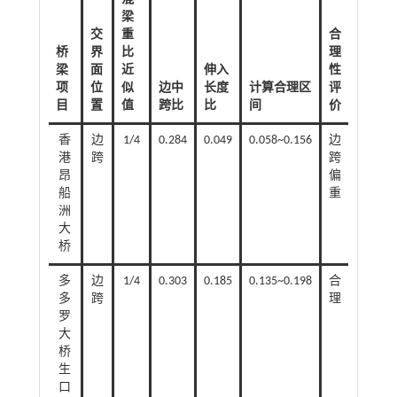
梁
交
重
合
桥
界
比
理
梁
面
近
伸入
性
项
位
似
边中
长度
计算合理区
评
目
置
值
跨比
比
间
价
香
边
1/4
0.284
0.049
0.058~0.156
边
港
跨
跨
昂
偏
船
重
洲
大
桥
多
边
1/4
0.303
0.185
0.135~0.198
合
多
跨
理
罗
大
桥
生
口