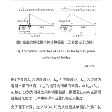
图1 混合梁斜拉桥半跨计算简图（交界面设于边跨）
Fig.1 Simplified sketches of half span for hybrid girder
cable-stayed bridge
Full size
图1
中参数
L
为边跨跨径；
L
为中跨跨径；
L
为边跨内
L
a
L
m
L
a
1
a
m
a
1
混凝土梁的长度；
L
为边跨内钢梁的长度，0≤
L
≤
L
；
L
a
2
L
a
2
L
a
a
2
a
2
a
g
和
g
分别为混凝土梁和钢梁包括二期恒载在内的主梁恒
g
a
g
m
a
m
载每延米集度；
p
为中跨满布活载的每延米集度。
(
,
)
为了便于计算，定义
M
w
L
为从塔根处单侧向外满布长
M
(
w
,
L
)