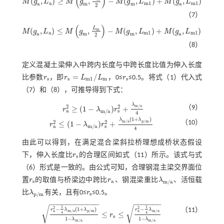
(
)
(
,
)
≥
,
−
(
,
)
+
(
,
)
M
g
L
M
g
M
g
L
M
g
L
M
(
g
a
,
L
a
)
≥
M
g
m
,
L
m
2
-
M
(
g
m
,
L
m
1
)
+
M
(
g
a
,
L
m
1
)
a
m
1
m
1
a
m
m
a
2
（7）
(
)
L
(
,
)
≤
,
−
(
,
)
+
(
,
)
+
m
M
g
L
M
g
M
g
L
M
g
L
M
M
(
g
a
,
L
a
)
≤
M
g
m
,
L
m
2
-
M
(
g
m
,
L
m
1
)
+
M
(
g
a
,
L
m
1
)
+
M
p
,
L
m
2
a
m
1
m
1
a
m
m
a
2
（8）
定义混凝土梁伸入中跨内长度与中跨长度比值为伸入长度
=
/
比参数
r
，即
r
L
L
，0≤
r
≤0.5。将
式（1）
代入
式
r
s
r
s
=
L
m
1
/
L
m
r
s
s
s
m
1
m
s
（7）
和（8），可推导得到下式：
λ
m
/
a
2
2
（9）
≥
(
1
−
)
+
r
λ
r
r
a
2
≥
(
1
-
λ
m
/
a
)
r
s
2
+
λ
m
/
a
4
a
s
m
/
a
4
(
1
+
)
λ
λ
m
/
a
p
/
m
2
2
（10）
≤
(
1
−
)
+
r
λ
r
r
a
2
≤
(
1
-
λ
m
/
a
)
r
s
2
+
λ
m
/
a
(
1
+
λ
p
/
m
)
4
a
s
m
/
a
4
由此可以得到，在满足混合梁斜拉桥理想成桥状态假设
下，伸入长度比
r
的合理区间如
式（11）
所示。该式与
式
r
s
s
（6）
形式是一致的。由公式可知，合理钢混主梁交界面位
置
r
的取值与桥梁边中跨比
r
、钢混梁重比
λ
、活恒载
r
s
r
a
λ
m
/
a
s
a
m
/
a
比
λ
有关，且有0≤
r
≤0.5。
λ
p
/
m
r
s
s
p
/
m
−
−
−
−
−
−
−
−
−
−
−
−
−
−
−
−
−
−
−
1
1
√
√
2
2
−
(
1
+
)
−
（11）
r
λ
λ
r
λ
a
a
m
/
a
p
/
m
m
/
a
≤
≤
4
4
r
r
a
2
-
1
4
λ
m
/
a
(
1
+
λ
p
/
m
)
1
-
λ
m
/
a
≤
r
s
≤
r
a
2
-
1
4
λ
m
/
a
1
-
λ
m
/
a
s
1
−
1
−
λ
λ
m
/
a
m
/
a