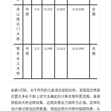
舟
中
1/4
0.252
0.003
0~0.036
合
山
跨
理
桃
夭
门
大
桥
鄂
中
1/3
0.298
0.013
0~0.090
合
东
跨
理
长
江
大
桥
由
表1
可知，对于所列的几座混合梁斜拉桥，其钢混交界面
位置大多处于按上述方法确定的计算合理布置范围。香港
昂船洲大桥边跨较重，边跨支墩反力始终为正值。这样的
设计通过增加边跨重量，增加边跨对中跨的锚固效果，从