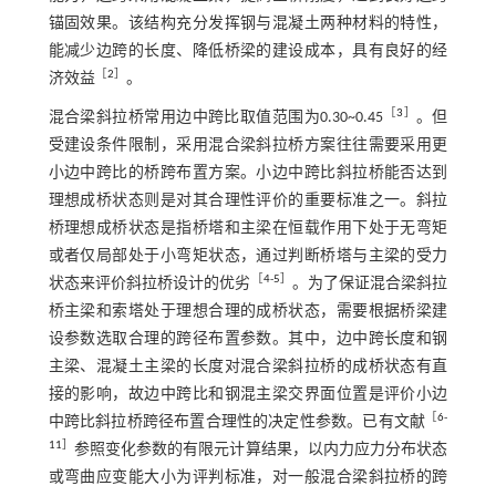
锚固效果。该结构充分发挥钢与混凝土两种材料的特性，
能减少边跨的长度、降低桥梁的建设成本，具有良好的经
［
2
］
济效益
。
［
3
］
混合梁斜拉桥常用边中跨比取值范围为0.30~0.45
。但
受建设条件限制，采用混合梁斜拉桥方案往往需要采用更
小边中跨比的桥跨布置方案。小边中跨比斜拉桥能否达到
理想成桥状态则是对其合理性评价的重要标准之一。斜拉
桥理想成桥状态是指桥塔和主梁在恒载作用下处于无弯矩
或者仅局部处于小弯矩状态，通过判断桥塔与主梁的受力
［
4
-
5
］
状态来评价斜拉桥设计的优劣
。为了保证混合梁斜拉
桥主梁和索塔处于理想合理的成桥状态，需要根据桥梁建
设参数选取合理的跨径布置参数。其中，边中跨长度和钢
主梁、混凝土主梁的长度对混合梁斜拉桥的成桥状态有直
接的影响，故边中跨比和钢混主梁交界面位置是评价小边
［
6
-
中跨比斜拉桥跨径布置合理性的决定性参数。已有文献
11
］
参照变化参数的有限元计算结果，以内力应力分布状态
或弯曲应变能大小为评判标准，对一般混合梁斜拉桥的跨