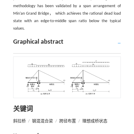
methodology has been validated by a span arrangement of
Min’an Grand Bridge， which achieves the rational dead load
state with an edge-to-middle span ratio below the typical
values.
Graphical abstract
关键词
斜拉桥
/
钢混混合梁
/
跨径布置
/
理想成桥状态