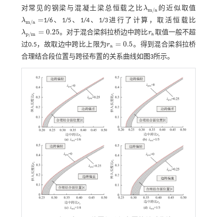
对常见的钢梁与混凝土梁总恒载之比
λ
的近似取值
λ
m
/
a
m
/
a
=
λ
1/6、1/5、1/4、1/3进行了计算，取活恒载比
λ
m
/
a
=
m
/
a
=
0.25
λ
。对于混合梁斜拉桥边中跨比
r
取值一般不超
λ
p
/
m
=
0.25
r
a
a
p
/
m
=
0.5
过0.5，故取边中跨比上限为
r
。得到混合梁斜拉桥
r
a
=
0.5
a
合理结合段位置与跨径布置的关系曲线如
图3
所示。