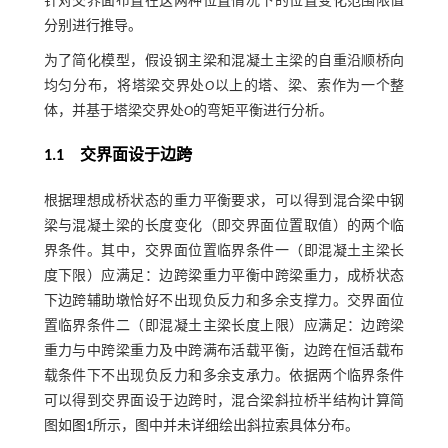
针对交界面布置在这两种位置情况下的位置变化范围限值
分别进行推导。
为了简化模型，假设钢主梁和混凝土主梁的自重沿顺桥向
均匀分布，将塔梁交界处
O
以上的塔、梁、索作为一个整
体，并基于塔梁交界处
O
的弯矩平衡进行分析。
1.1
交界面设于边跨
根据理想成桥状态的重力平衡要求，可以得到混合梁中钢
梁与混凝土梁的长度变化（即交界面位置取值）的两个临
界条件。其中，交界面位置临界条件一（即混凝土主梁长
度下限）应满足：边跨梁重力平衡中跨梁重力，成桥状态
下边跨辅助墩恰好不出现负反力和多余支撑力。交界面位
置临界条件二（即混凝土主梁长度上限）应满足：边跨梁
重力与中跨梁重力及中跨满布活载平衡，边跨在恒活载布
载条件下不出现负反力和多余支承力。依据两个临界条件
可以得到交界面设于边跨时，混合梁斜拉桥半结构计算简
图如
图1
所示，图中并未详细绘出斜拉索具体分布。