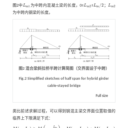
/
2
图2
中
L
为中跨内混凝土梁的长度，0≤
L
≤
L
；
L
L
m
1
L
m
2
L
m
/
2
L
m
2
m
1
m
2
m
m
2
为中跨内钢梁的长度。
图2 混合梁斜拉桥半跨计算简图（交界面设于中跨）
Fig.2 Simplified sketches of half span for hybrid girder
cable-stayed bridge
Full size
类比前述求解过程，可以得到钢混主梁交界面位置取值的
临界上下限满足下式：
L
m