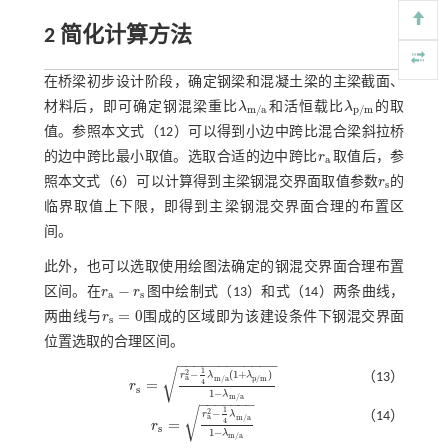
2 简化计算方法
在桥梁初步设计阶段，确定钢梁和混凝土梁的主梁截面、
材料后，即可确定钢混梁重比
λ
和活恒载比
λ
的取
λ
m
/
a
λ
p
/
m
m
/
a
p
/
m
值。参照本文
式（12）
可以得到小边中跨比混合梁斜拉桥
的边中跨比最小取值。选取合适的边中跨比
r
取值后，参
r
a
a
照本文
式（6）
可以计算得到主梁钢混交界面取值参数
r
的
r
s
s
临界取值上下限，即得到主梁钢混交界面合理的布置区
间。
此外，也可以选取使用绘图法确定的钢混交界面合理布置
−
区间。在
r
r
图中绘制
式（13）
和
式（14）
两条曲线，
r
a
-
r
s
a
s
=
0
两曲线与
r
围成的区域即为该建设条件下钢混交界面
r
s
=
0
s
位置选取的合理区间。
−
−
−
−
−
−
−
−
−
−
−
−
1
√
2
−
(
1
+
)
（13）
r
λ
λ
a
m
/
a
p
/
m
=
4
r
r
s
=
r
a
2
-
1
4
λ
m
/
a
(
1
+
λ
p
/
m
)
1
-
λ
m
/
a
s
1
−
λ
m
/
a
−
−
−
−
−
−
−
1
√
2
−
（14）
r
λ
a
m
/
a
=
4
r
r
s
=
r
a
2
-
1
4
λ
m
/
a
1
-
λ
m
/
a
s
1
−
λ
m
/
a