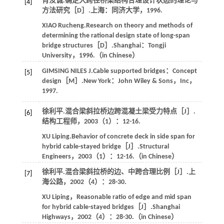
肖汝诚.确定大跨径桥梁结构合理设计状态的理论与
[4]
方法研究［D］.上海：同济大学，1996.
XIAO Rucheng.Research on theory and methods of
determining the rational design state of long-span
bridge structures［D］.Shanghai：Tongji
University，1996.（in Chinese）
GIMSING NILES J.Cable supported bridges：Concept
[5]
design［M］.New York：John Wiley & Sons，Inc，
1997.
徐利平.混合梁斜拉桥边跨混凝土梁受力特点［J］.
[6]
结构工程师，2003（1）：12-16.
XU Liping.Behavior of concrete deck in side span for
hybrid cable-stayed bridge［J］.Structural
Engineers，2003（1）：12-16.（in Chinese）
徐利平.混合梁斜拉桥的边、中跨合理比例［J］.上
[7]
海公路，2002（4）：28-30.
XU Liping，Reasonable ratio of edge and mid span
for hybrid cable-stayed bridges［J］.Shanghai
Highways，2002（4）：28-30.（in Chinese）