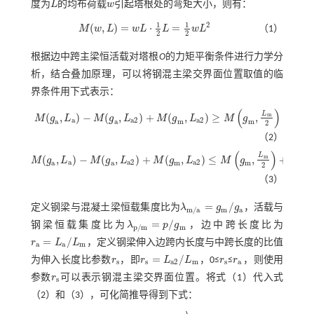
度为
L
的均布荷载
w
引起塔根处的弯矩大小，则有：
L
w
1
1
2
(
,
)
=
⋅
=
M
w
L
w
L
L
w
L
（1）
M
(
w
,
L
)
=
w
L
·
1
2
L
=
1
2
w
L
2
2
2
根据边中跨主梁恒活载对塔根
O
的力矩平衡条件进行力学分
析，结合叠加原理，可以将钢混主梁交界面位置取值的临
界条件用下式表示：
(
)
L
(
,
)
−
(
,
)
+
(
,
)
≥
,
m
M
g
L
M
g
L
M
g
L
M
g
M
(
g
a
,
L
a
)
-
M
(
g
a
,
L
a
2
)
+
M
(
g
m
,
L
a
2
)
≥
M
g
m
,
L
m
2
a
a
2
a
2
a
a
m
m
2
（2）
(
)
(
L
(
,
)
−
(
,
)
+
(
,
)
≤
,
+
m
M
g
L
M
g
L
M
g
L
M
g
M
M
(
g
a
,
L
a
)
-
M
(
g
a
,
L
a
2
)
+
M
(
g
m
,
L
a
2
)
≤
M
g
m
,
L
m
2
+
M
p
,
L
m
2
a
a
2
a
2
a
a
m
m
2
（3）
=
/
定义钢梁与混凝土梁恒载集度比为
λ
g
g
，活载与
λ
m
/
a
=
g
m
/
g
a
m
/
a
m
a
=
/
钢梁恒载集度比为
λ
p
g
，边中跨长度比为
λ
p
/
m
=
p
/
g
m
p
/
m
m
=
/
r
L
L
，定义钢梁伸入边跨内长度与中跨长度的比值
r
a
=
L
a
/
L
m
a
a
m
=
/
为伸入长度比参数
r
，即
r
L
L
，0≤
r
≤
r
，则使用
r
s
r
s
=
L
a
2
/
L
m
r
s
r
a
s
s
a
2
m
s
a
参数
r
可以表示钢混主梁交界面位置。将
式（1）
代入
式
r
s
s
（2）
和（3），可化简推导得到下式：