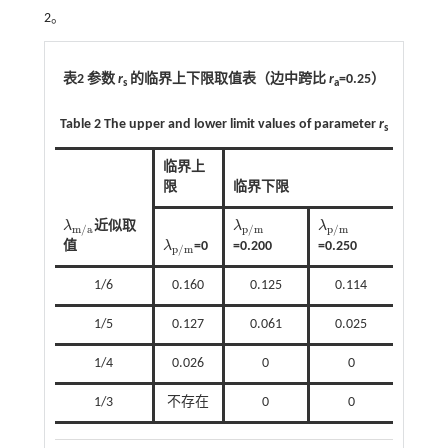
2
。
表2 参数
r
的临界上下限取值表（边中跨比
r
=0.25
）
s
a
Table 2 The upper and lower limit values of parameter
r
s
临界上
限
临界下限
λ
近似取
λ
λ
λ
m
/
a
λ
p
/
m
λ
p
/
m
m
/
a
p
/
m
p
/
m
值
λ
=0
=0.200
=0.250
λ
p
/
m
p
/
m
1/6
0.160
0.125
0.114
1/5
0.127
0.061
0.025
1/4
0.026
0
0
1/3
不存在
0
0