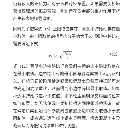
仍有较大的正反力。对于该种跨径布置，如果需要使桥塔
获得较理想的恒载弯矩，则边跨在多余部分重力作用下将
产生较大的恒载弯矩。
同时为了使得
式（6）
上限取值存在，则边中跨比
r
存在最
r
a
a
小取值。由上限取值的根号内分子值大于0，则边中跨比
r
r
a
a
需要满足下式：
−
−
−
−
√
λ
（12）
m
/
a
≥
r
r
a
≥
λ
m
/
a
4
a
4
式（12）
表明小边中跨比混合梁斜拉桥的边中跨比取值存
在最小取值。边中跨比
r
的最小值与钢混梁重比
λ
正相
r
a
λ
m
/
a
a
m
/
a
关。在桥梁初设阶段给定钢梁和混凝土梁截面特征即可大
致确定钢混梁重比，从而得到小边中跨比最小取值。如果
小边中跨比取值小于该值，则不论主梁钢混交界面的位置
如何布置，均无法使混合梁斜拉桥达到理想成桥状态。故
在确定桥梁初始设计参数时应该避免边中跨比取值小于该
限制值，或者通过适当减小钢主梁截面、增大混凝土主梁
截面从而降低钢混梁重比进行调整。