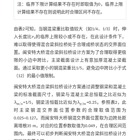
注：
临界下限计算结果不存在时即取值为0，临界上限
计算结果不存在则说明此时合理区间不存在。
由
表2
可知，当钢混梁重比取值较大（如1/4、1/3）时，伸
入长度比
r
的临界上限较小或不存在，在此设计条件下，
r
s
s
难以取得使得混合梁斜拉桥处于合理成桥状态的交界面位
置。闽安特大桥混合梁斜拉桥设计方案为了合理取得更极
限的小边中跨比，主梁截面设计上有意加厚混凝土梁截
面。通过采取更小的钢混梁重比1/5，避免边中跨比小于
式
（12）
的最小值限制。
闽安特大桥混合梁斜拉桥设计方案通过调整钢梁和混凝土
梁的标准截面尺寸，钢梁与混凝土梁总恒载之比近似为
λ
=1/5，钢梁活恒载比近似为
λ
=0.25。参照
表2
，此
λ
m
/
a
λ
p
/
m
m
/
a
p
/
m
时主梁钢混交界面位置参数的合理取值范围为
0.025~0.127。而闽安特大桥钢混交界面位置取为边跨处距
离塔根35 m，对应的位置参数取值为0.049，在合理区间范
围内。最终可以初步判断闽安特大桥混合梁斜拉桥设计方