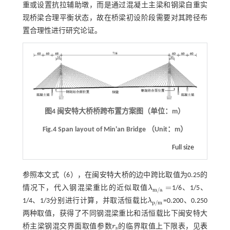
重或设置抗拉辅助墩，而是通过混凝土主梁和钢梁自重实
现桥梁合理平衡状态，故在桥梁初设阶段需要对其跨径布
置合理性进行研究论证。
图4 闽安特大桥桥跨布置方案图（单位：m）
Fig.4 Span layout of Min'an Bridge （Unit：m）
Full size
参照本文
式（6）
，在闽安特大桥的边中跨比取值为0.25的
=
情况下，代入钢混梁重比的近似取值
λ
1/6、1/5、
λ
m
/
a
=
m
/
a
1/4、1/3分别进行计算，并取活恒载比
λ
=0.200、0.250
λ
p
/
m
p
/
m
两种取值，获得了不同钢混梁重比和活恒载比下闽安特大
桥主梁钢混交界面取值参数
r
的临界取值上下限表，见
表
r
s
s