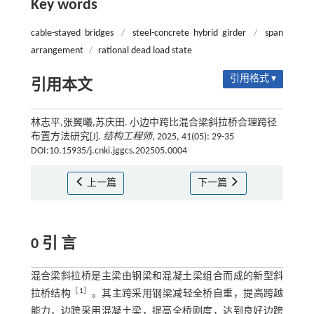
Key words
cable-stayed bridges
/
steel-concrete hybrid girder
/
span
arrangement
/
rational dead load state
引用格式 ▾
引用本文
林志平,张翼曦,苏庆田. 小边中跨比混合梁斜拉桥合理跨径
布置方法研究[J].
结构工程师
, 2025, 41(05): 29-35
DOI:10.15935/j.cnki.jggcs.202505.0004
上一篇
下一篇
0 引 言
混合梁斜拉桥是主梁由钢梁和混凝土梁组合而成的新型斜
［
1
］
拉桥结构
。其主跨采用钢梁减轻全桥自重，提高跨越
能力，边跨采用混凝土梁，提高全桥刚度，达到良好边跨