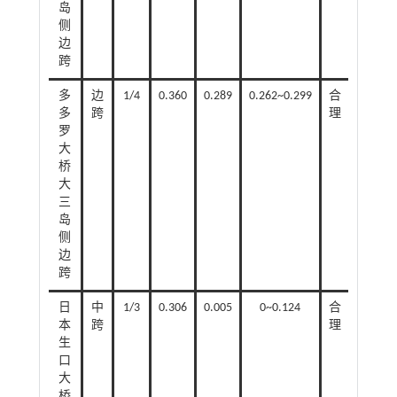
岛
侧
边
跨
多
边
1/4
0.360
0.289
0.262~0.299
合
多
跨
理
罗
大
桥
大
三
岛
侧
边
跨
日
中
1/3
0.306
0.005
0~0.124
合
本
跨
理
生
口
大
桥