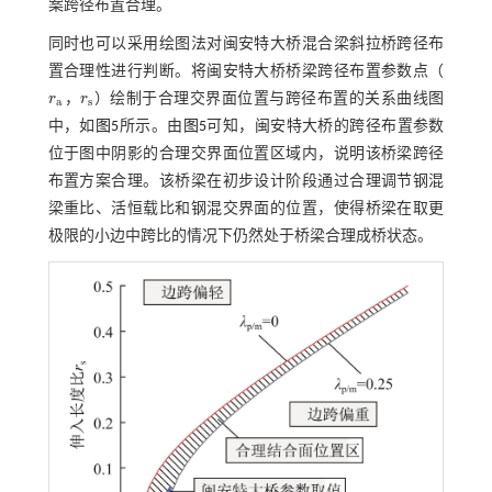
案跨径布置合理。
同时也可以采用绘图法对闽安特大桥混合梁斜拉桥跨径布
置合理性进行判断。将闽安特大桥桥梁跨径布置参数点（
r
，
r
）绘制于合理交界面位置与跨径布置的关系曲线图
r
a
r
s
a
s
中，如
图5
所示。由
图5
可知，闽安特大桥的跨径布置参数
位于图中阴影的合理交界面位置区域内，说明该桥梁跨径
布置方案合理。该桥梁在初步设计阶段通过合理调节钢混
梁重比、活恒载比和钢混交界面的位置，使得桥梁在取更
极限的小边中跨比的情况下仍然处于桥梁合理成桥状态。