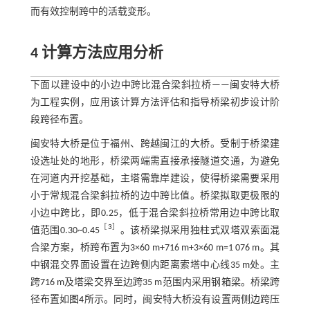
而有效控制跨中的活载变形。
4 计算方法应用分析
下面以建设中的小边中跨比混合梁斜拉桥——闽安特大桥
为工程实例，应用该计算方法评估和指导桥梁初步设计阶
段跨径布置。
闽安特大桥是位于福州、跨越闽江的大桥。受制于桥梁建
设选址处的地形，桥梁两端需直接承接隧道交通，为避免
在河道内开挖基础，主塔需靠岸建设，使得桥梁需要采用
小于常规混合梁斜拉桥的边中跨比值。桥梁拟取更极限的
小边中跨比，即0.25，低于混合梁斜拉桥常用边中跨比取
［
3
］
值范围0.30~0.45
。该桥梁拟采用独柱式双塔双索面混
合梁方案，桥跨布置为3×60 m+716 m+3×60 m=1 076 m。其
中钢混交界面设置在边跨侧内距离索塔中心线35 m处。主
跨716 m及塔梁交界至边跨35 m范围内采用钢箱梁。桥梁跨
径布置如
图4
所示。同时，闽安特大桥没有设置两侧边跨压