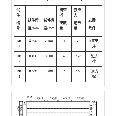
试
钢管
预应
件
桁
力
试件跨
试件宽
支撑
编
架数
筋数
号
度/mm
度/mm
量
量
条件
DB-
8 400
2 400
4
92
5道支
1
撑
DB-
8 400
3 300
6
126
5道支
2
撑
DB-
8 400
4 200
7
160
5道支
3
撑