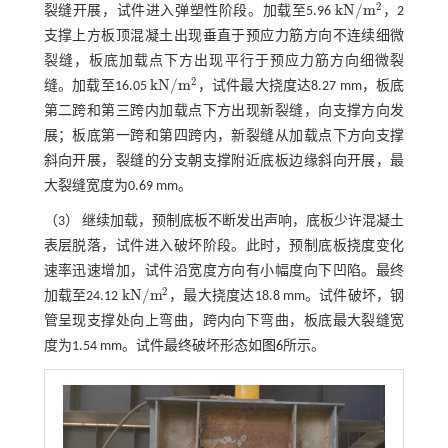
2
k
N
/
m
裂缝开展，试件进入弹塑性阶段。加载至5.96
，2
k
N
/
m
2
支撑上方板顶混凝土出现垂直于预应力筋方向不连续细微
裂缝，板底加载点下方出现平行于预应力筋方向细微裂
2
k
N
/
m
缝。加载至16.05
，试件最大挠度达8.27 mm，板底
k
N
/
m
2
第二跨和第三跨内加载点下方出现新裂缝，向支撑方向发
展；板底第一跨和第四跨内，新裂缝从加载点下方向支撑
斜向开展，裂缝的分支朝支撑附近底板边缘斜向开展，最
大裂缝宽度为0.69 mm。
（3） 继续加载，预制底板不断发出声响，底板少许混凝土
表层脱落，试件进入破坏阶段。此时，预制底板挠度变化
速率迅速增加，试件沿宽度方向有小幅度向下凹陷。最终
2
k
N
/
m
加载至24.12
，最大挠度达18.8 mm。试件破坏，钢
k
N
/
m
2
管呈现支撑处向上弯曲，跨内向下弯曲，板底最大裂缝宽
度为1.54 mm。试件最终破坏形态如
图6
所示。