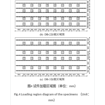
图4 试件加载区域图（单位：mm）
Fig.4 Loading region diagram of the specimens （Unit：
mm）