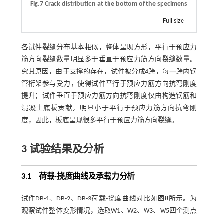
Fig.7 Crack distribution at the bottom of the specimens
Full size
各试件裂缝分布基本相似，整体呈现方形，平行于预应力
筋方向裂缝数量明显多于垂直于预应力筋方向裂缝数量。
究其原因，由于支撑的存在，试件被分成4跨，每一跨内钢
管桁架参与受力，使得试件平行于预应力筋方向抗弯刚度
提升；试件垂直于预应力筋方向抗弯刚度仅由构造钢筋和
混凝土底板贡献，明显小于平行于预应力筋方向抗弯刚
度，因此，板底呈现很多平行于预应力筋方向裂缝。
3 试验结果及分析
3.1
荷载
-
挠度曲线及承载力分析
试件DB-1、DB-2、DB-3荷载-挠度曲线对比如
图8
所示。为
观察试件整体变形情况，选取W1、W2、W3、W5四个测点