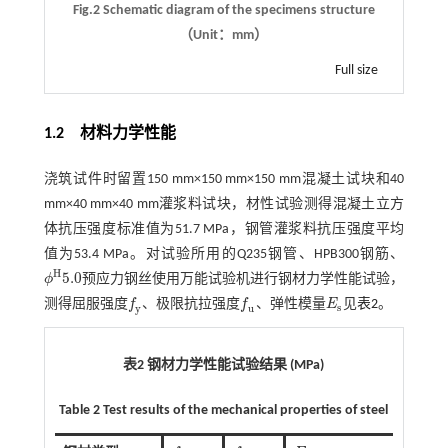
Fig.2 Schematic diagram of the specimens structure
（Unit：mm）
Full size
1.2
材料力学性能
浇筑试件时留置150 mm×150 mm×150 mm混凝土试块和40
mm×40 mm×40 mm灌浆料试块，材性试验测得混凝土立方
体抗压强度标准值为51.7 MPa，钢管灌浆料抗压强度平均
值为53.4 MPa。对试验所用的Q235钢管、HPB300钢筋、
H
5.0
ϕ
预应力钢丝使用万能试验机进行钢材力学性能试验，
ϕ
H
5.0
测得屈服强度
f
、极限抗拉强度
f
、弹性模量
E
见
表2
。
f
y
f
u
E
s
s
y
u
表2 钢材力学性能试验结果 (MPa)
Table 2
Test results of the mechanical properties of steel