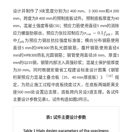
设计并制作了3块宽度分别为2 400 mm、3 300 mm和4 200
mm，跨度为8 400 mm的预制底板试件。预制底板厚度为40
mm，混凝土强度等级C50；预应力筋使用直径5 mm的消除
=
0.5
应力螺旋肋钢丝，预应力张拉控制应力
σ
f
，其
σ
c
o
n
=
0.5
f
p
t
k
c
o
n
p
t
k
中
f
为预应力钢丝抗拉强度标准值；横向分布钢筋使用
f
p
t
k
p
t
k
直径5 mm的HPB300热轧光圆钢筋，腹杆钢筋使用直径6
mm的HPB300热轧光圆钢筋；钢管使用直径28 mm、厚度1
mm的Q235钢，钢管内部注入高强砂浆；混凝土保护层厚度
为20 mm。同时根据安徽省工程建设标准设计图集《钢管
［
12
］
桁架预应力混凝土叠合板（35、40 mm厚底板）》
规
定，为防止施工过程中底板挠度过大，在底板两端距离支
座500 mm处设置边支撑，底板跨内另设3道支撑。各试件
主要设计参数见
表1
，试件构造如
图2
所示。
表1 试件主要设计参数
Table 1 Main design parameters of the specimens