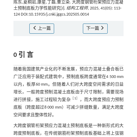
陈东,夏桐岩,康星,丁磊,曹立染. 大跨度钢管桁架预应力混凝
土预制底板力学性能研究[J].
结构工程师
, 2025, 41(05): 113-
124 DOI:10.15935/j.cnki.jggcs.202505.0014
上一篇
下一篇
0 引 言
随着我国建筑产业化的不断发展，预应力混凝土叠合板已
广泛应用于装配式建筑中，预制底板跨度通常在4 500 mm
以内，板厚60 mm。但随着人们对大跨度空间需求的日益
增长，一般跨度预制混凝土底板由于尺寸限制，需要现场
［
1
］
进行拼接，施工过程较为复杂
，而大跨度预应力预制
底板（跨度超过8 000 mm）可减少拼缝数量，满足大跨度
空间要求且整体性好。
大跨度钢管桁架预应力混凝土预制底板是一种新形式的大
跨度预制底板，在传统钢筋桁架预制底板基础上将上弦钢