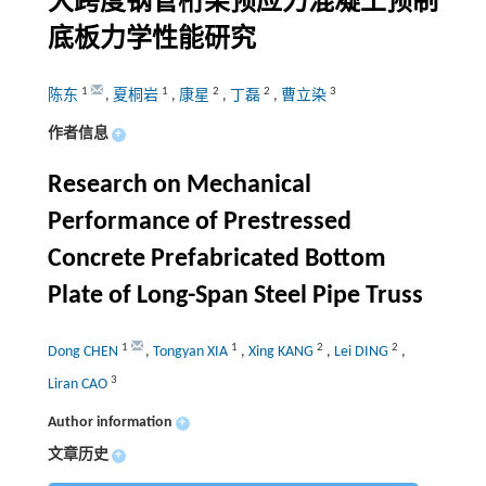
大跨度钢管桁架预应力混凝土预制
底板力学性能研究
1
1
2
2
3
陈东
,
夏桐岩
,
康星
,
丁磊
,
曹立染
作者信息
+
Research on Mechanical
Performance of Prestressed
Concrete Prefabricated Bottom
Plate of Long-Span Steel Pipe Truss
1
1
2
2
Dong CHEN
,
Tongyan XIA
,
Xing KANG
,
Lei DING
,
3
Liran CAO
Author information
+
文章历史
+