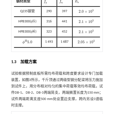
钢材类型
f
f
E
f
y
f
u
E
s
s
y
u
5
2.0
×
10
Q235钢管
290
397
2.0
×
10
5
5
5
2.1
×
10
HPB300(
ϕ
)
316
441
ϕ
5
2.1
×
10
5
5
6
2.1
×
10
HPB300(
ϕ
)
323
452
ϕ
6
2.1
×
10
5
5
H
2.05
×
10
5.0
1 493
1 687
ϕ
2.05
×
10
5
ϕ
H
5.0
1.3
加载方案
试验根据预制底板所需均布荷载和跨度要求设计专门加载
装置，如
图3
所示，千斤顶通过两级型钢分配梁将压力施加
到试件上，用分布相对均匀的集中荷载等效均布荷载。试
件DB-1、DB-2、DB-3两端简支，两端搁置长度为150 mm；
试件两端距离支座500 mm处设置边支撑，跨内另设3道临
时支撑。