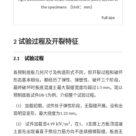
the specimens （Unit：mm）
Full size
2 试验过程及开裂特征
2.1
试验过程
各预制底板几何尺寸及构造形式不同，但开裂过程和破坏
形态基本相似，都经历了弹性、弹塑性、破坏三个阶段，
最终破坏时板底混凝土最大裂缝宽度均超过1.5 mm。现以
预制底板试件DB-1为例，介绍整个试验过程。
（1） 加载初期，试件处于弹性阶段，无裂缝开展，没有出
现明显变形，最大挠度为1.23 mm。
2
k
N
/
m
（2） 试件加载至4.99
，在1、3支撑上方板顶混凝
k
N
/
m
2
土首先出现垂直于预应力筋方向不连续细微裂缝，板底无