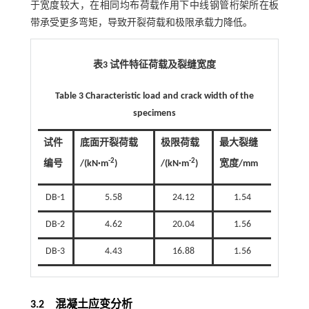
于宽度较大，在相同均布荷载作用下中线钢管桁架所在板
带承受更多弯矩，导致开裂荷载和极限承载力降低。
表3 试件特征荷载及裂缝宽度
Table 3 Characteristic load and crack width of the
specimens
试件
底面开裂荷载
极限荷载
最大裂缝
-2
-2
编号
/(kN·m
)
/(kN·m
)
宽度/mm
DB-1
5.58
24.12
1.54
DB-2
4.62
20.04
1.56
DB-3
4.43
16.88
1.56
3.2
混凝土应变分析