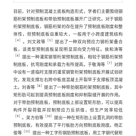
目前，针对预制混凝土底板构造形式，学者们主要围绕钢
筋桁架预制底板和带肋预制底板展开广泛研究。对于钢筋
桁架预制底板，钢筋桁架的存在提升了预制底板刚度和整
体性，但预制底板自重较大，一般用于小跨度建筑结构
［
4
］
［
5
］
。刘文政等
提出了一种双向预应力钢桁架叠合
板，该类型预制底板呈现明显双向受力特征。侯和涛等
［
6
］
提出一种灌浆钢管桁架预制底板，相较于钢筋桁架预
［
7
］
制底板，抗弯刚度和承载力有所提高。于敬海等
对跨
中设有一道临时支撑的灌浆钢管桁架预制底板开展试验研
究，发现支撑左右跨中板底混凝土开裂早于支撑板顶混凝
［
8
］
土。刘香等
提出了一种带肋钢筋桁架预制底板，其中
矩形肋可起到提高预制底板刚度和抑制裂缝开展的作用。
对于带肋预制底板，预制底板上部设置矩形肋，可以提高
构件开裂荷载并控制预应力反拱值，但生产效率较低
［
9
］
［
10
］
。吴方伯等
提出一种在矩形肋上设置孔洞的带肋
预制底板，有效提高了平行板肋方向预制底板刚度。杨正
［
11
］
俊等
提出一种工字形钢肋预制底板，用工字钢代替矩