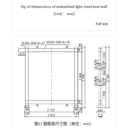
Fig.10 Dimensions of embedded light steel keel wall
（Unit： mm）
Full size
图11 钢框架尺寸图（单位：mm）