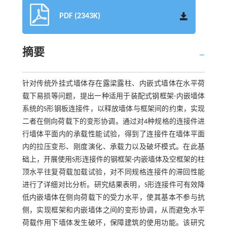
PDF (2343K)
摘要
针对传统外挂式墙体存在露梁露柱、内嵌式墙体在水平荷
载下易损等问题，提出一种适用于装配式钢框架-内嵌墙体
系统的S形钢板连接件，以释放墙体与框架间的约束，实现
二者在侧向荷载下的变形协调。通过对4种规格的连接件进
行墙体平面内的承载性能试验，得到了连接件在墙体平面
内的拉压变形、刚度演化、承载力以及破坏模式。在此基
础上，开展使用S形连接件的钢框架-内嵌墙体及空框架的柱
顶水平往复荷载加载试验，对不同规格连接件的滞回性能
进行了详细对比分析。研究结果表明，S形连接件可有效降
低内嵌墙体在侧向荷载下的受力水平，使其基本不参与抗
侧，实现框架和内嵌墙体之间的变形协调，从而避免水平
荷载作用下墙体发生破坏，保障建筑的使用功能。该研究