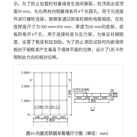
示。为了防止加载时柱翼缘发生层间撕裂，柱顶高出梁顶
面90 mm。左右两柱内侧翼缘各开4个长圆孔，用于与连接
件进行螺栓连接。钢框架通过刚接柱脚和地面相连，在柱
底焊接尺寸为300 mm×450 mm、厚度为20 mm的底板，底
板四角开4个孔，用于连接柱底与反力架。为保证柱脚刚
度，设置了靴梁和加劲肋。为了防止滞回试验时内嵌墙体
相对于钢框架产生垂直于墙体平面的位移，设计了L形卡件
限制此方向的相对位移。
图10 内嵌式轻钢龙骨墙尺寸图（单位：mm）