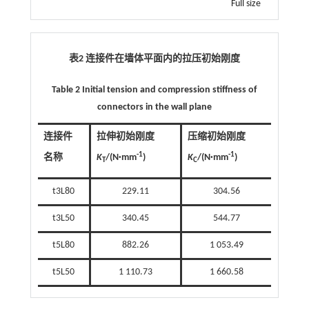
Full size
表2 连接件在墙体平面内的拉压初始刚度
Table 2 Initial tension and compression stiffness of
connectors in the wall plane
连接件
拉伸初始刚度
压缩初始刚度
-1
-1
名称
K
/(N·mm
)
K
/(N·mm
)
T
C
t3L80
229.11
304.56
t3L50
340.45
544.77
t5L80
882.26
1 053.49
t5L50
1 110.73
1 660.58