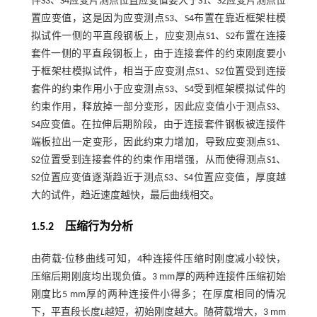
件S3、S4应变片测点位置应变值要大于S1、S2应变片测点位
置应变值，这是因为应变测点S3、S4布置在靠近框架柱模
拟试件一侧的平直段钢板上，应变测点S1、S2布置在连接
套件一侧的平直段钢板上，由于连接套件的约束刚度要小
于框架柱模拟试件，相当于应变测点S1、S2位置受到连接
套件的约束作用小于应变测点S3、S4受到框架模拟试件的
约束作用，释放掉一部分变形，因此应变值小于测点S3、
S4应变值。在拉伸后期阶段，由于连接套件钢板被连接件
端板拉出一定变形，因此约束力增加，导致应变测点S1、
S2位置受到连接套件的约束作用增强，从而使得测点S1、
S2位置应变值逐渐趋近于测点S3、S4位置应变值，厚度越
大的试件，趋近速度越快，最后曲线相交。
1.5.2
压缩行为分析
由荷载-位移曲线可知，4种连接件压缩时刚度减小较快，
压缩后期刚度均出现负值。3 mm厚的两种连接件压缩初始
刚度比5 mm厚的两种连接件小得多；在厚度相同的情况
下，平直段长度
L
越短，初始刚度越大。随荷载增大，3 mm