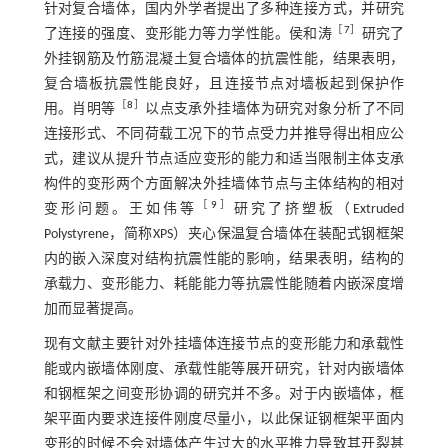
针对复合墙体，国内外学者提出了多种连接方式，并研究
［
7
］
了连接的强度、变形能力等力学性能。侯和涛
研究了
外挂钢筋及竹筋混凝土复合墙体的抗震性能，结果表明，
复合墙板抗震性能良好，且连接节点对墙板起到保护作
［
8
］
用。肖明等
以点支承外挂墙体为研究对象分析了不同
连接形式、不同荷载工况下的节点受力并推导得出相应公
式，建议从提升节点适应变形的能力和适当限制主体支承
构件的变形两个方面解决外挂墙体节点与主体结构的相对
［
9
］
变形问题。王如伟等
研究了挤塑板（Extruded
Polystyrene，简称XPS）夹心保温复合墙体在装配式钢框架
内的嵌入深度对结构抗震性能的影响，结果表明，结构的
承载力、变形能力、耗能能力等抗震性能随着内嵌深度增
加而显著提高。
现有文献主要针对外挂墙体连接节点的变形能力和承载性
能或内嵌墙体刚度、承载性能等展开研究，针对内嵌墙体
和钢框架之间变形协调的研究并不多。对于内嵌墙体，框
架平面内要求连接件刚度尽量小，以此保证钢框架平面内
变形的时候不会对墙体产生过大的水平推力导致其开裂甚