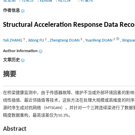
张亚丽
,
付继东
,
段政滕
,
段元锋
,
朴星月
作者信息
+
Structural Acceleration Response Data Reco
1
1
2
2
Yali ZHANG
,
Jidong FU
,
Zhengteng DUAN
,
Yuanfeng DUAN
,
Xingyu
Author information
+
文章历史
+
摘要
在桥梁健康监测中，由于传感器故障、维护不当或外部环境因素的影响
线性插值、最近邻插值等技术，这些方法在处理大规模或高维度的时序
源时序生成对抗网络（MTSGAN），并针对一个三跨连续梁进行了数据重
精度数据重构，最高误差仅为10.3%。
Abstract