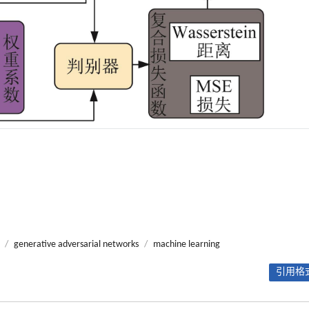
/
generative adversarial networks
/
machine learning
引用格式