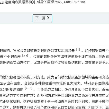
加速度响应数据重构[J].
结构工程师
, 2025, 41(05): 176-181
下一篇
［
1
］
的影响，常常会导致收集到的传感器数据出现缺失
。这种数据缺失不
［
2
-
3
］
带来不小的误差
。传统的数据处理方法往往依赖于线性插值、最近邻
数据的真实动态特性，尤其是在面对桥梁等复杂结构时，其效果更是不尽
的桥梁数据驱动损伤识别方法，成为目前桥梁健康监测领域的主要研究热
work，GAN）已经显示出在图像、音频等多种数据重构领域的巨大潜力。特别是在图像
［
9
-
10
］
法区分的复原图像
。与传统方法相比，GAN具备如下显著优势。首
实动力学特性的样本；而RNN或LSTM等自编码器方法通常仅关注重构
对抗正则化机制，这种机制本质上是一种动态自适应的正则项，有助于模型
融合能力，能够自然地整合多个传感器信息以实现协同重构；相比之下，高