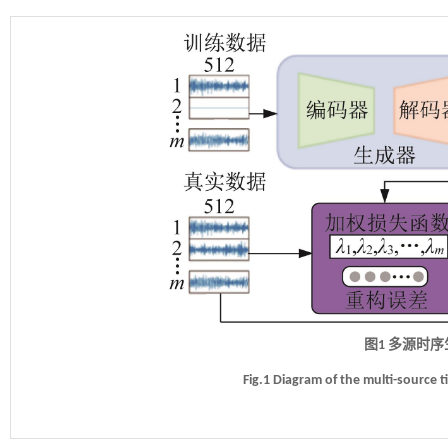
图1 多源时
Fig.1 Diagram of the multi-source 