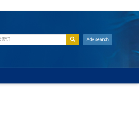
Adv search