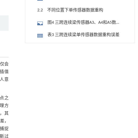
2.2 不同位置下单传感器数据重构
图4 三跨连续梁传感器A3、A4和A5数据
重构结果
表3 三跨连续梁单传感器数据重构误差
2.3 高故障率下多传感器数据重构
降温路面涂层混合反射行为及其对道路光环境
[1]
安全的影响研究
表 4
仅会
Engineering
. 2026, Vol.58(3): 1-303
3 结 论
https://doi.org/10.1016/j.eng.2025.06.014
插值
人意
参考文献
用于宽浓度范围高效捕集CO₂及低能耗再生的新
[2]
型酮基IPDA相变吸收剂
Engineering
. 2026, Vol.58(3): 1-303
点之
https://doi.org/10.1016/j.eng.2025.05.008
处理方
先，其
基于均相催化剂的两段式水热液化实现丙烯腈-
[3]
误差，
丁二烯-苯乙烯共聚物的分步脱氮与液化
捕捉
Engineering
. 2026, Vol.58(3): 1-303
https://doi.org/10.1016/j.eng.2025.12.037
斯过