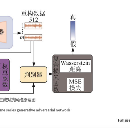
序生成对抗网络原理图
time series generative adversarial network
Full siz