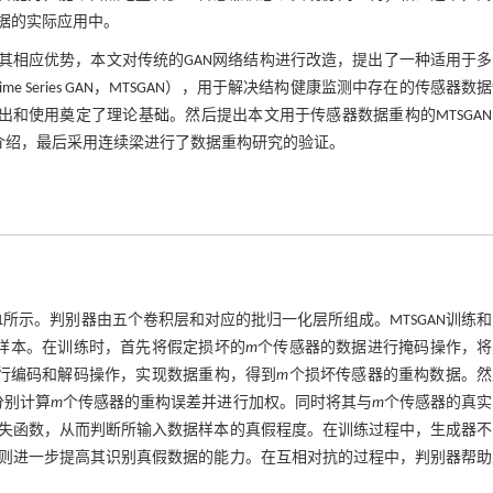
据的实际应用中。
其相应优势，本文对传统的GAN网络结构进行改造，提出了一种适用于
me Series GAN，MTSGAN），用于解决结构健康监测中存在的传感器数
出和使用奠定了理论基础。然后提出本文用于传感器数据重构的MTSGA
了介绍，最后采用连续梁进行了数据重构研究的验证。
1
所示。判别器由五个卷积层和对应的批归一化层所组成。MTSGAN训练
数据样本。在训练时，首先将假定损坏的
m
个传感器的数据进行掩码操作，将
行编码和解码操作，实现数据重构，得到
m
个损坏传感器的重构数据。然
分别计算
m
个传感器的重构误差并进行加权。同时将其与
m
个传感器的真实
失函数，从而判断所输入数据样本的真假程度。在训练过程中，生成器不
则进一步提高其识别真假数据的能力。在互相对抗的过程中，判别器帮助