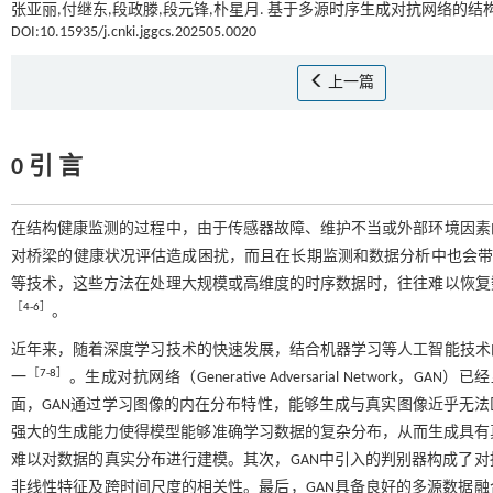
张亚丽,付继东,段政滕,段元锋,朴星月. 基于多源时序生成对抗网络的结构
DOI:10.15935/j.cnki.jggcs.202505.0020
上一篇
0 引 言
在结构健康监测的过程中，由于传感器故障、维护不当或外部环境因素
对桥梁的健康状况评估造成困扰，而且在长期监测和数据分析中也会
等技术，这些方法在处理大规模或高维度的时序数据时，往往难以恢复
［
4
-
6
］
。
近年来，随着深度学习技术的快速发展，结合机器学习等人工智能技术
［
7
-
8
］
一
。生成对抗网络（Generative Adversarial Net
面，GAN通过学习图像的内在分布特性，能够生成与真实图像近乎无
强大的生成能力使得模型能够准确学习数据的复杂分布，从而生成具有真
难以对数据的真实分布进行建模。其次，GAN中引入的判别器构成了
非线性特征及跨时间尺度的相关性。最后，GAN具备良好的多源数据