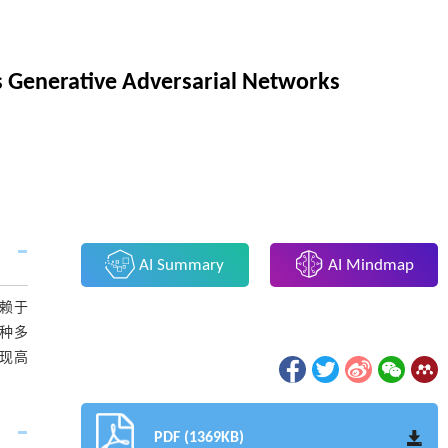
s Generative Adversarial Networks
AI Summary
AI Mindmap
赖于
种多
实现高
PDF (1369KB)