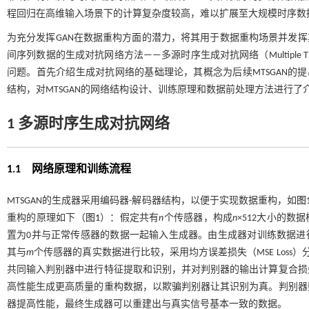
程回归在高维输入场景下的计算复杂度较高，难以扩展至大规模时序数
为充分发挥GAN在数据重构方面的潜力，将其用于数据重构场景并发挥
间序列数据的生成对抗网络方法——多源时序生成对抗网络（Multiple Ti
问题。首先介绍生成对抗网络的基础理论，其概念为后续MTSGAN的提
结构，对MTSGAN的网络结构设计、训练原理和数据前处理方法进行
1 多源时序生成对抗网络
1.1
网络原理和训练流程
MTSGAN的生成器采用编码器-解码器结构，以便于实现数据重构，如
图
重构的原理如下（
图1
）：假定共有
n
个传感器，构成
n
×512大小的
置为0并与正常传感器的数据一起输入生成器。由生成器对训练数据进
其与
m
个传感器的真实数据进行比较，采用均方误差损失（MSE Loss）
共同输入判别器中进行特征提取和识别，并对判别器的输出计算复合损
高性能生成更高质量的重构数据，以欺骗判别器让其识别为真。判别器
器提高性能，最终生成器可以重建出与真实信号基本一致的数据。